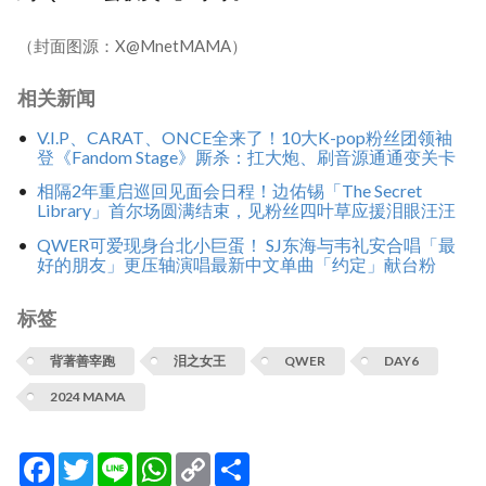
（封面图源：X@MnetMAMA）
相关新闻
V.I.P、CARAT、ONCE全来了！10大K-pop粉丝团领袖
登《Fandom Stage》厮杀：扛大炮、刷音源通通变关卡
相隔2年重启巡回见面会日程！边佑锡「The Secret
Library」首尔场圆满结束，见粉丝四叶草应援泪眼汪汪
QWER可爱现身台北小巨蛋！ SJ东海与韦礼安合唱「最
好的朋友」更压轴演唱最新中文单曲「约定」献台粉
标签
背著善宰跑
泪之女王
QWER
DAY6
2024 MAMA
Facebook
Twitter
Line
WhatsApp
Copy
分
Link
享