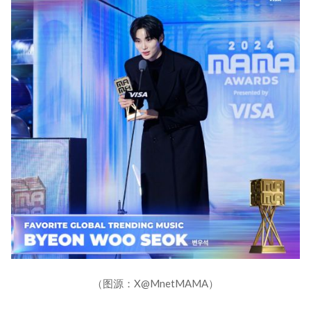
（图源：X@MnetMAMA）