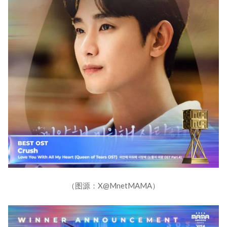
（图源：X@MnetMAMA）