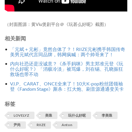
（封面图源：黄Viu煲剧平台＠《玩甚么好呢》截图）
相关新闻
「元斌＋元彬」竟然合体了？！RIIZE元彬携手韩国传奇
美男元斌代言同品牌，韩网疯喊：两个帅哥来了！
内向社恐还是没诚意？《杀手妈咪》男主郑准元登《玩
什么好呢？》「消极冷淡」被骂爆，刘在锡、孔晓振狂
救场也带不动
V.I.P、CARAT、ONCE全来了！10大K-pop粉丝团领袖
登《Fandom Stage》厮杀：扛大炮、刷音源通通变关卡
标签
LOVELYZ
美珠
玩什么好呢
李美珠
尹尚
RIIZE
Anton