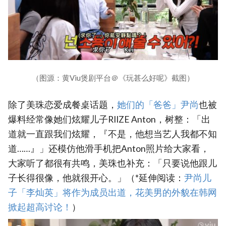
（图源：黄Viu煲剧平台＠《玩甚么好呢》截图）
除了美珠恋爱成餐桌话题，
她们的「爸爸」尹尚
也被
爆料经常像她们炫耀儿子‎RIIZE Anton，树整：「出
道就一直跟我们炫耀，『不是，他想当艺人我都不知
道……』」还模仿他滑手机把Anton照片给大家看，
大家听了都很有共鸣，美珠也补充：「只要说他跟儿
子长得很像，他就很开心。」（*延伸阅读：
尹尚儿
子「李灿英」将作为成员出道，花美男的外貌在韩网
掀起超高讨论！
）