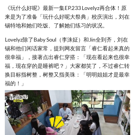
《玩什么好呢》最新一集EP.233 Lovelyz再合体！原
来是为了准备「玩什么好呢大祭典」校庆演出，刘在
锡特地和她们吃饭、了解她们练习的状况。
Lovelyz除了Baby Soul（李洙姃）和Jin全到齐，刘在
锡和他们闲话家常，提到网友留言「睿仁看起来真的
很幸福」，接著点出睿仁穿搭：「现在看起来也很幸
福，现在穿的是睡裤吧？」大家都笑了，不过睿仁转
换目标指树整，树整又指美珠：「明明姐姐才是最幸
福的！」