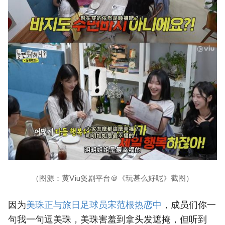
（图源：黄Viu煲剧平台＠《玩甚么好呢》截图）
因为
‎美珠正与旅日足球员宋范根热恋中
，成员们你一
句我一句逗美珠，美珠害羞到拿头发遮掩，但听到