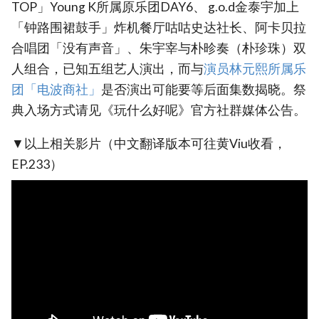
TOP」Young K所属原乐团DAY6、 g.o.d金泰宇加上
「钟路围裙鼓手」炸机餐厅咕咕史达社长、阿卡贝拉
合唱团「没有声音」、朱宇宰与朴昣奏（朴珍珠）双
人组合，已知五组艺人演出，而与
演员‎林元熙所属乐
团「电波商社」
是否演出可能要等后面集数揭晓。祭
典入场方式请见《玩什么好呢》官方社群媒体公告。
▼以上相关影片（中文翻译版本可往黄Viu收看，
EP.233）