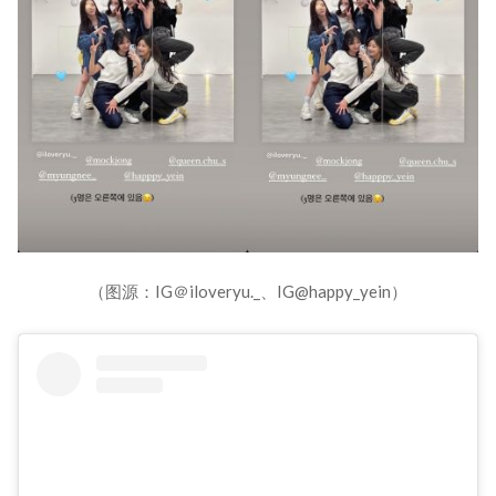
（图源：IG＠iloveryu._、IG@happy_yein）