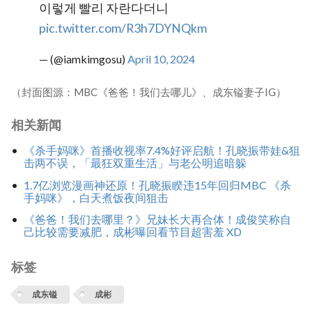
이렇게 빨리 자란다더니
pic.twitter.com/R3h7DYNQkm
— (@iamkimgosu)
April 10, 2024
（封面图源：MBC《爸爸！我们去哪儿》、成东镒妻子IG）
相关新闻
《杀手妈咪》首播收视率7.4%好评启航！孔晓振带娃&狙
击两不误，「最狂双重生活」与老公明追暗躲
1.7亿浏览漫画神还原！孔晓振睽违15年回归MBC 《杀
手妈咪》，白天煮饭夜间狙击
《爸爸！我们去哪里？》兄妹长大再合体！成俊笑称自
己比较需要减肥，成彬曝回看节目超害羞 XD
标签
成东镒
成彬