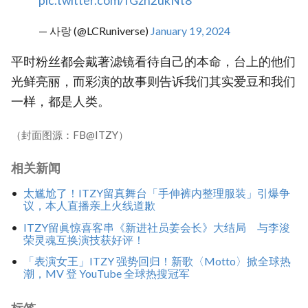
pic.twitter.com/fGzh2ukNt8
— 사랑 (@LCRuniverse)
January 19, 2024
平时粉丝都会戴著滤镜看待自己的本命，台上的他们
光鲜亮丽，而彩演的故事则告诉我们其实爱豆和我们
一样，都是人类。
（封面图源：FB@ITZY）
相关新闻
太尴尬了！ITZY留真舞台「手伸裤内整理服装」引爆争
议，本人直播亲上火线道歉
ITZY留眞惊喜客串《新进社员姜会长》大结局 与李浚
荣灵魂互换演技获好评！
「表演女王」ITZY 强势回归！新歌〈Motto〉掀全球热
潮，MV 登 YouTube 全球热搜冠军
标签