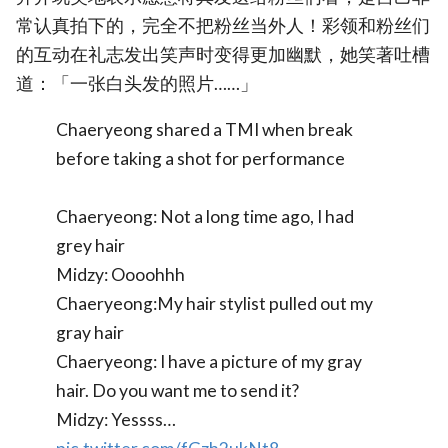
常认真拍下的，完全不把粉丝当外人！彩领和粉丝们
的互动在礼志发出笑声时变得更加幽默，她笑著吐槽
道：「一张白头发的照片……」
Chaeryeong shared a TMI when break
before taking a shot for performance
Chaeryeong: Not a long time ago, I had
grey hair
Midzy: Oooohhh
Chaeryeong:My hair stylist pulled out my
gray hair
Chaeryeong: I have a picture of my gray
hair. Do you want me to send it?
Midzy: Yessss…