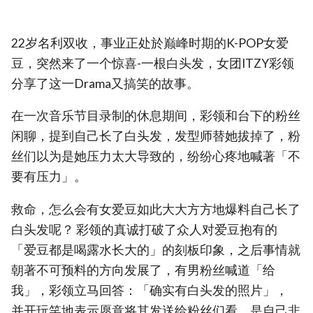
22岁名利双收，事业正处於巅峰时期的K-POP女爱
豆，突然来了一个惊喜-一根白头发，女团ITZY彩领
分享了这一Drama又搞笑的故事。
在一次音乐节目录制的休息期间，彩领和台下的粉丝
闲聊，提到自己长了白头发，发型师替她拔掉了，粉
丝们以为是她压力太大导致的，纷纷心疼地喊著「不
要有压力」。
救命，怎么会有女爱豆如此大大方方地爆料自己长了
白头发呢？ 彩领的真诚打破了众人对爱豆抱有的
「爱豆都是喝露水长大的」的刻板印象，之后事情就
朝著不可预料的方向发展了，有男粉丝喊道「给
我」，彩领立马回答：「确实有白头发的照片」，
并开玩笑地表示愿意将其发送给粉丝们看，是自己非