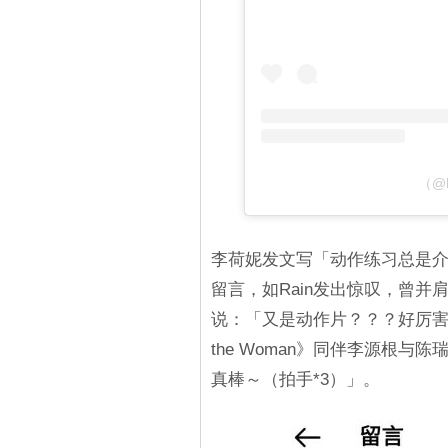
（@
李荷妮发文写「动作练习总是
留言，如Rain发出惊叹，曾
说：「又是动作片？？？好厉害
the Woman》同伴李源根
真棒～（拍手*3）」。