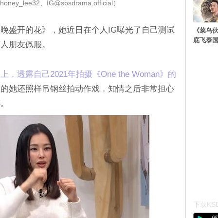
y_lee32、IG@sbsdrama.official）
晚盛开的花》，她近日在个人IG曝光了自己测试
《菜鸟
底飞泰
艺人朋友佩服。
，透露自己2021年拍摄《One the Woman》的
觉的她还照样吊钢丝拍动作戏，知情之后非常担心
祷。
下载KSD