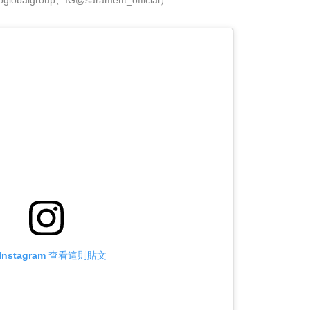
obalgroup、IG@sarament_official）
Instagram 查看這則貼文