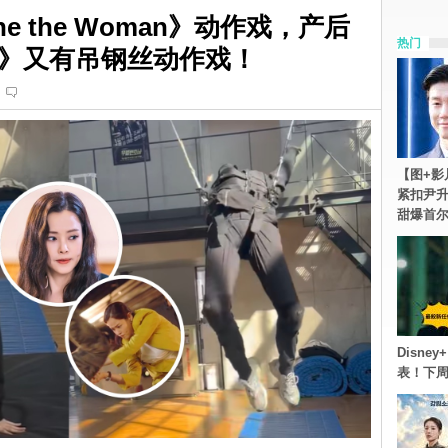
 the Woman》动作戏，产后
热门
》又有吊钢丝动作戏！
【图+影
紧扣尹升
甜爆首
Disn
表！下