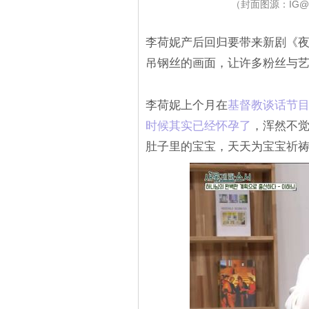
（封面图源：IG@hone
李荷妮产后回归要带来新剧《夜
吊钢丝的画面，让许多粉丝与
李荷妮上个月在
‎基督教谈话节目上
时候其实已经怀孕了‎
，浑然不
肚子里的宝宝，天天为宝宝祈