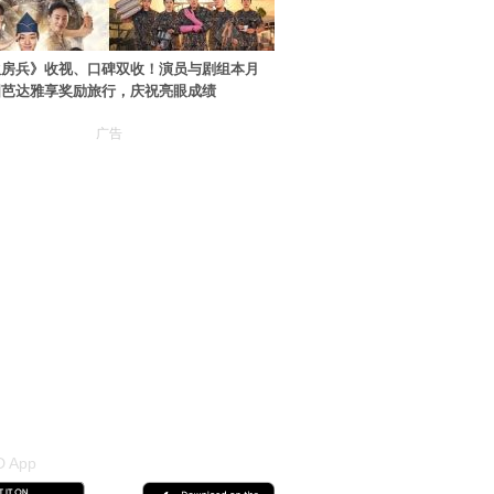
伙房兵》收视、口碑双收！演员与剧组本月
国芭达雅享奖励旅行，庆祝亮眼成绩
广告
 App