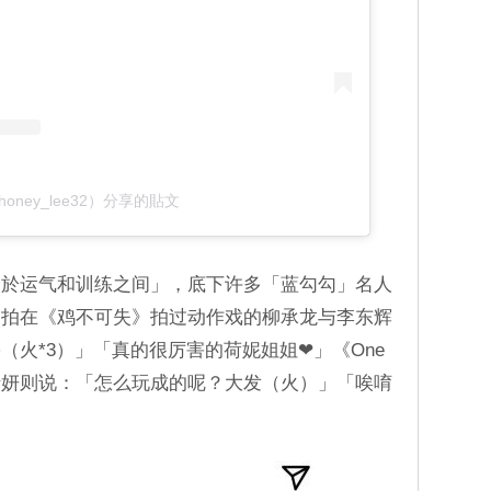
honey_lee32）分享的貼文
介於运气和训练之间」，底下许多「蓝勾勾」名人
并肩拍在《鸡不可失》拍过动作戏的柳承龙与李东辉
（火*3）」「真的很厉害的荷妮姐姐❤」《One
与陈瑞妍则说：「怎么玩成的呢？大发（火）」「唉唷