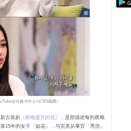
uTube@새롭게하소서CBS截图）
全新古装剧
‎《夜晚盛开的花》‎
，是部描述每到夜晚
寡15年的女子「如花」，与完美从事官「秀浩」