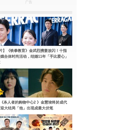
广告
片】《铁拳教育》金武烈携妻放闪！十指
娥合体时尚活动，结婚11年「手比爱心」
尔
ey+《杀人者的购物中心2 》金慧埈终於成代
周迎大结局「他」出现成最大伏笔