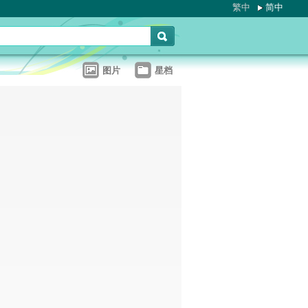
繁中
简中
图片
星档