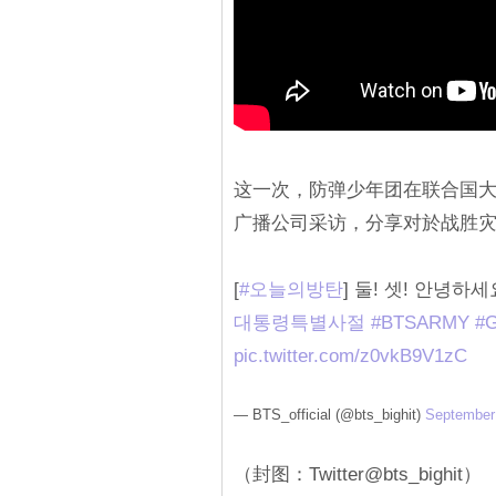
这一次，防弹少年团在联合国
广播公司采访，分享对於战胜
[
#오늘의방탄
] 둘! 셋! 안녕하
대통령특별사절
#BTSARMY
#G
pic.twitter.com/z0vkB9V1zC
— BTS_official (@bts_bighit)
September
（封图：Twitter@bts_bighit）