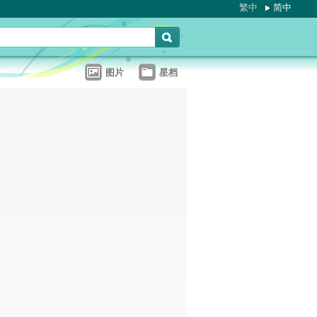
繁中
简中
图片
星档