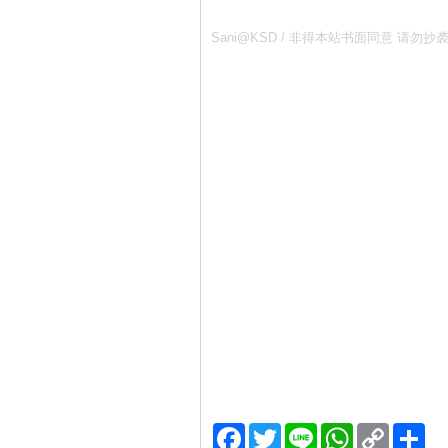
Sani@KSD / 非得本站书面同意 
Facebook
Twitter
Line
WhatsApp
Copy
分
Link
享