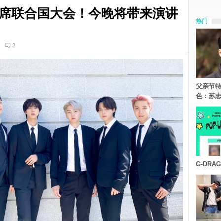
席联合国大会！今晚将带来演讲
热门
2
父亲节特
色：苏志
G-DR