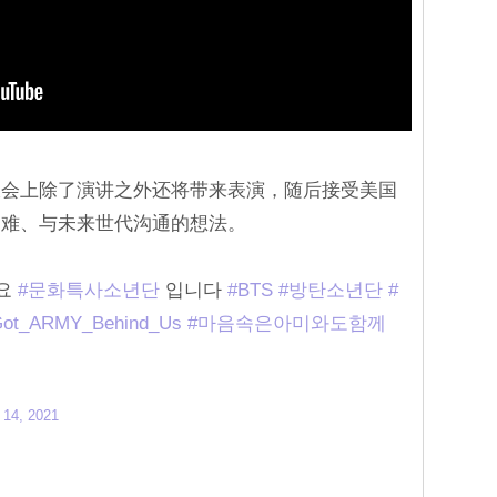
大会上除了演讲之外还将带来表演，随后接受美国
灾难、与未来世代沟通的想法。
세요
#문화특사소년단
입니다
#BTS
#방탄소년단
#
ot_ARMY_Behind_Us
#마음속은아미와도함께
 14, 2021