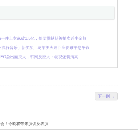
min一件上衣飙破1.5亿，整团贡献慈善拍卖近半金额
洲流行音乐」新奖项 葛莱美火速回应仍难平息争议
CEO急出面灭火，韩网反应大：歧视还装清高
下一则 →
大会！今晚将带来演讲及表演