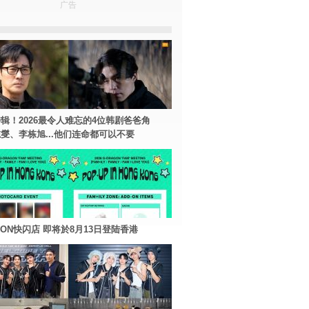
广告
辑！2026最令人难忘的4位韩剧爸爸角
燮、李栋旭...他们连命都可以不要
AGON快闪店 即将於8月13日登陆香港