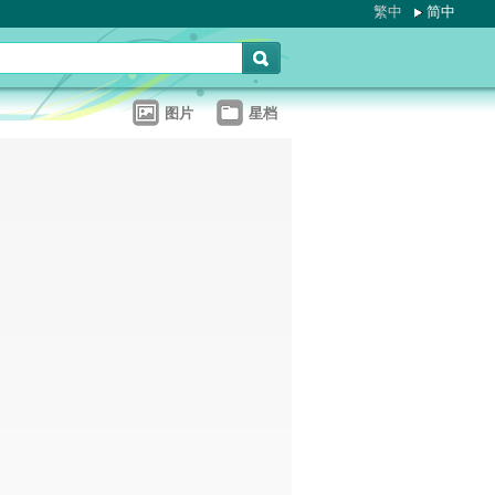
繁中
简中
图片
星档