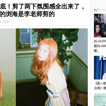
功底！剪了两下氛围感全出来了，
热门
琪：我的浏海是李老师剪的
y
2
BLACK
慰BLI
暖」
【图＋影
丑闻》携