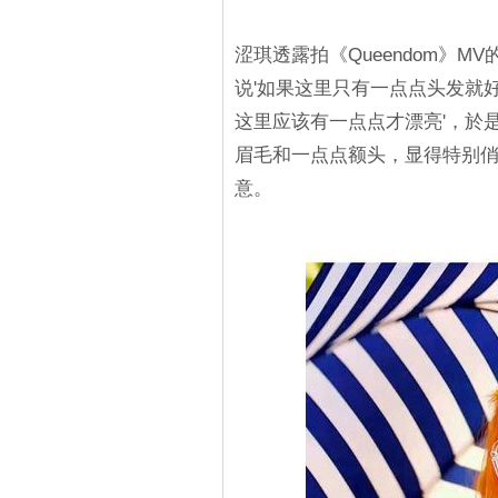
涩琪透露拍《Queendom》
说'如果这里只有一点点头发就
这里应该有一点点才漂亮'，於
眉毛和一点点额头，显得特别
意。