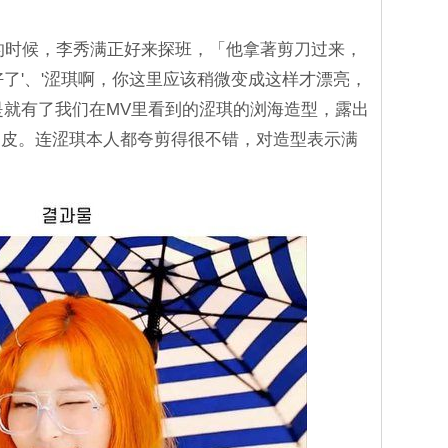
MV的时候，李秀满正好来探班，「他拿著剪刀过来，
好了'、'涩琪啊，你这里应该稍微变成这样才漂亮，
是就有了我们在MV里看到的涩琪的浏海造型，露出
俏皮。连涩琪本人都夸剪得很不错，对造型表示满