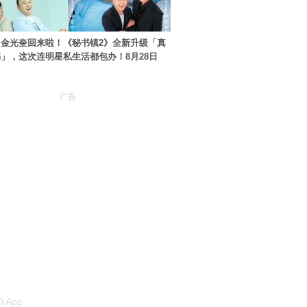
金光奎回来啦！《秘书镇2》全新升级「真
」，这次连明星私生活都包办！8月28日
广告
 App