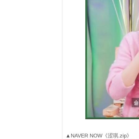
▲NAVER NOW《涩琪.zip》