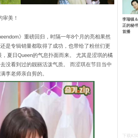
的审美！
李瑞镇＆
正的秘书
首播
《Queendom》重磅回归，时隔一年8个月的亮相果然
源还是专辑销量都取得了成功，也带给了粉丝们更
，夏日Queen的气息扑面而来。 尤其是涩琪的橘
去没看到过的靓丽活泼气质。 而涩琪在节目当中
秀满李老师亲自剪的。
下载KSD