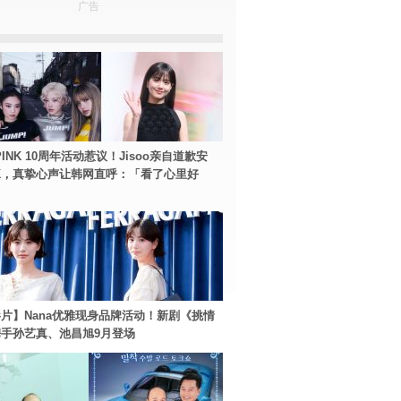
广告
PINK 10周年活动惹议！Jisoo亲自道歉安
NK，真挚心声让韩网直呼：「看了心里好
片】Nana优雅现身品牌活动！新剧《挑情
手孙艺真、池昌旭9月登场