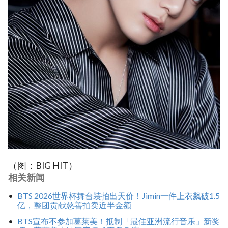
（图：BIG HIT）
相关新闻
BTS 2026世界杯舞台装拍出天价！Jimin一件上衣飙破1.5
亿，整团贡献慈善拍卖近半金额
BTS宣布不参加葛莱美！抵制「最佳亚洲流行音乐」新奖