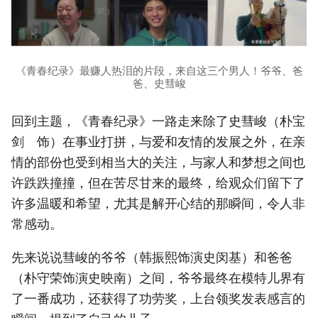
《青春纪录》最赚人热泪的片段，来自这三个男人！爷爷、爸
爸、史彗峻
回到主题，《青春纪录》一路走来除了史彗峻（朴宝
剑 饰）在事业打拼，与爱和友情的发展之外，在亲
情的部份也受到相当大的关注，与家人和梦想之间也
许跌跌撞撞，但在苦尽甘来的最终，给观众们留下了
许多温暖和希望，尤其是解开心结的那瞬间，令人非
常感动。
先来说说彗峻的爷爷（韩振熙饰演史闵基）和爸爸
（朴守荣饰演史映南）之间，爷爷最终在模特儿界有
了一番成功，还获得了功劳奖，上台领奖发表感言的