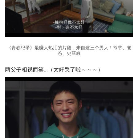
《青春纪录》最赚人热泪的片段，来自这三个男人！爷爷、爸
爸、史彗峻
两父子相视而笑…（太好哭了啦～～～）