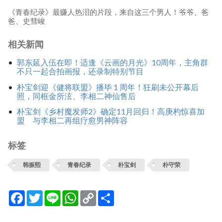
《青春纪录》最赚人热泪的片段，来自这三个男人！爷爷、爸
爸、史彗峻
相关新闻
郭东延入伍在即！适逢《云画的月光》10周年，主角群
不只一起合拍画报，还录制特别节目
朴宝剑迎《健将联盟》播毕 1 周年！狂刷未公开幕后
照，同框金所泫、李相二神仙售后
朴宝剑《乡村魔发师2》确定11月回归！高庚杓惊喜加
盟 与李相二再组疗愈男神阵容
标签
韩振熙
青春纪录
朴宝剑
朴守荣
Facebook
Twitter
Line
WhatsApp
Copy
分
Link
享