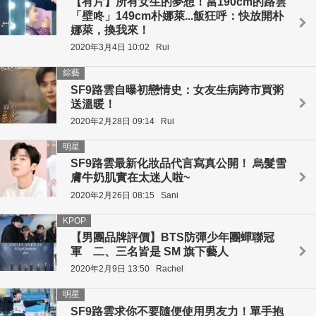
【有片】所有女生的夢想！當190cm的路雲
「壁咚」149cm朴娜萊...飯狂呼：快放開朴
娜萊，換我來！
2020年3月4日 10:02
Rui
綜藝
SF9路雲自曝初戀情史：女友生病跨市買粥
送溫暖！
2020年2月28日 09:14
Rui
明星
SF9路雲最新化妝品代言寫真公開！ 烏髮雪
膚牛奶肌實在太迷人啦~
2020年2月26日 08:15
Sani
KPOP
【男團品牌評價】BTS防彈少年團蟬聯冠
軍 二、三名皆是 SM 旗下藝人
2020年2月9日 13:50
Rachel
明星
SF9路雲求你不要隨便使用男友力！單手抱