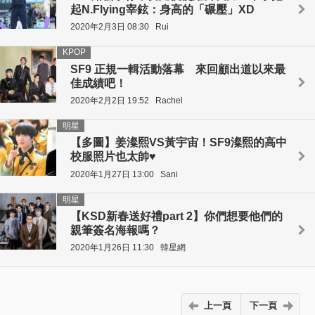
起N.Flying宰鉉：身高的「碾壓」XD
2020年2月3日 08:30
Rui
KPOP
SF9 正規一輯活動落幕 來回顧出道以來最
佳成績吧！
2020年2月2日 19:52
Rachel
明星
【多圖】姜澯熙VS黃宇宙！SF9澯熙的高中
校服照片也太帥♥
2020年1月27日 13:00
Sani
明星
【KSD新春送好禮part 2】你們想要他們的
親筆簽名海報嗎？
2020年1月26日 11:30
韓星網
上一頁
下一頁