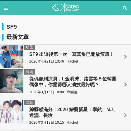
SF9
最新文章
明星
SF9 出道後第一次 寫真集已開放預購！
2020年4月21日 13:46
Rachel
韓劇
從偶像到演員，L金明洙、路雲等５位韓團
偶像中，你覺得哪人演技最好呢？
2020年3月15日 10:00
專欄組
綜藝
綜藝感滿分！2020 綜藝新星：宰鉉、MJ、
達淵、長埈
2020年3月13日 10:15
Rachel