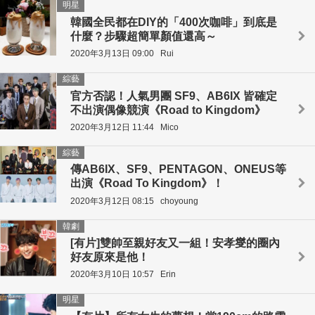
明星
韓國全民都在DIY的「400次咖啡」到底是
什麼？步驟超簡單顏值還高～
2020年3月13日 09:00
Rui
綜藝
官方否認！人氣男團 SF9、AB6IX 皆確定
不出演偶像競演《Road to Kingdom》
2020年3月12日 11:44
Mico
綜藝
傳AB6IX、SF9、PENTAGON、ONEUS等
出演《Road To Kingdom》！
2020年3月12日 08:15
choyoung
韓劇
[有片]雙帥至親好友又一組！安孝燮的圈內
好友原來是他！
2020年3月10日 10:57
Erin
明星