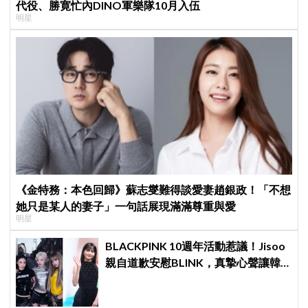
代役、勝寛忙內DINO軍樂隊10月入伍
明星
《金特務：本色回歸》蘇志燮難得談愛妻趙銀政！「不想
她只是某人的妻子」一句話展現滿滿尊重與愛
明星
BLACKPINK 10週年活動惹議！Jisoo
親自道歉安慰BLINK，真摯心聲讓韓
網直呼：「看了心裡好暖」