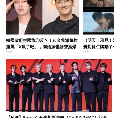
韓國政府把國旗印反？！SJ金希澈氣炸
《明天上班見！》
痛罵「X瘋了吧」，崔始源也發聲挺爆
覺對徐仁國動了心
明星
韓劇
心好慌
【多圖】Stray Kids亮相新專輯《THIS & THAT》記者