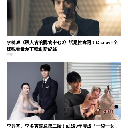
李棟旭《殺人者的購物中心2》話題性奪冠！Disney+全
球觀看量創下韓劇新紀錄
韓劇
李昇基、李多寅喜迎第二胎！結婚3年湊成「一兒一女」