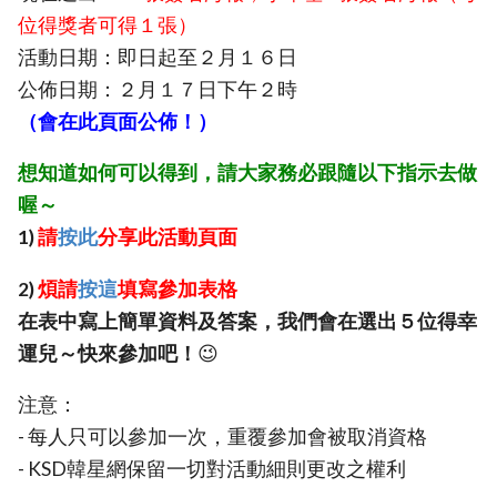
位得獎者可得１張）
活動日期：即日起至２月１６日
公佈日期：２月１７日下午２時
（會在此頁面公佈！）
想知道如何可以得到，請大家務必跟隨以下指示去做
喔～
1)
請
按此
分享此活動頁面
2)
煩請
按這
填寫參加表格
在表中寫上簡單資料及答案，我們會在選出５位得幸
運兒～快來參加吧！
😉
注意：
- 每人只可以參加一次，重覆參加會被取消資格
- KSD韓星網保留一切對活動細則更改之權利