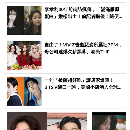
李孝利30年前街訪瘋傳，「滿滿膠原
蛋白」嫩樣出土！前記者嚇傻：隨便
選到傳奇
自由了！VIVIZ告贏惡劣所屬社BPM，
母公司連爆欠薪黑幕、泰民THE
BOYZ李昇基集體逃亡
一句「披薩超好吃」讓店家爆單！
BTS V隨口一誇，美國小店湧入全球
ARMY擠爆