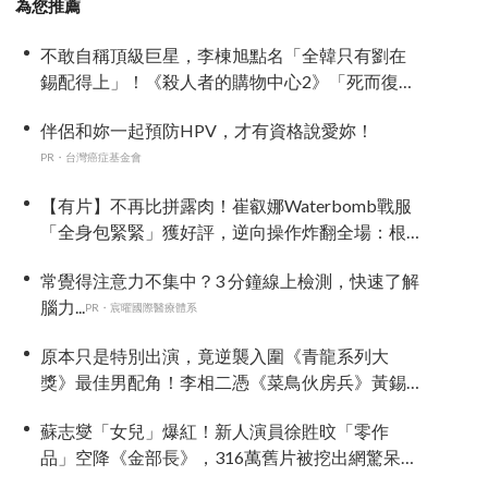
為您推薦
不敢自稱頂級巨星，李棟旭點名「全韓只有劉在
錫配得上」！《殺人者的購物中心2》「死而復
生」攜手金慧峻反擊，放話努力凍齡「拚第3季」
伴侶和妳一起預防HPV，才有資格說愛妳！
PR・台灣癌症基金會
【有片】不再比拼露肉！崔叡娜Waterbomb戰服
「全身包緊緊」獲好評，逆向操作炸翻全場：根
本福音戰士
常覺得注意力不集中？3 分鐘線上檢測，快速了解
腦力...
PR・宸曜國際醫療體系
原本只是特別出演，竟逆襲入圍《青龍系列大
獎》最佳男配角！李相二憑《菜鳥伙房兵》黃錫
浩寫下「最強特別出演」傳奇
蘇志燮「女兒」爆紅！新人演員徐貹旼「零作
品」空降《金部長》，316萬舊片被挖出網驚呆：
星味藏不住！