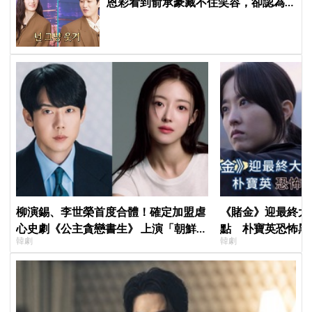
恩彩看到俞承豪藏不住笑容，卻認為
安普賢只是「搞笑男」
柳演錫、李世榮首度合體！確定加盟虐
《賭金》迎最終大
心史劇《公主貪戀書生》 上演「朝鮮版
點 朴寶英恐怖黑
韓劇
韓劇
羅密歐與茱麗葉」