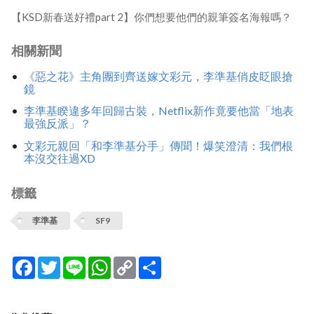
【KSD新春送好禮part 2】你們想要他們的親筆簽名海報嗎？
相關新聞
《惡之花》主角團到齊送嫁文彩元，李準基俏皮眨眼搶
鏡
李準基睽違多年回歸古裝，Netflix新作竟要他當「地表
最強反派」？
文彩元親回「和李準基分手」傳聞！爆笑澄清：我們根
本沒交往過XD
標籤
李準基
SF9
Facebook
Twitter
Line
WhatsApp
Copy
分
Link
享