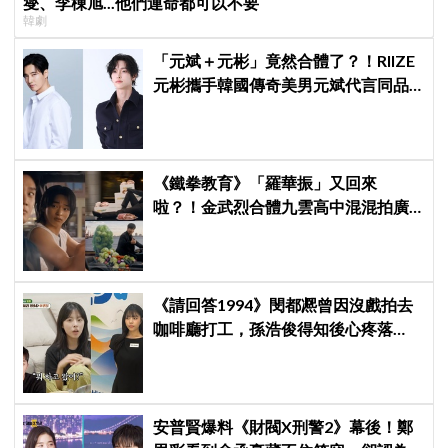
燮、李棟旭...他們連命都可以不要
韓劇
「元斌＋元彬」竟然合體了？！RIIZE
元彬攜手韓國傳奇美男元斌代言同品
牌，韓網瘋喊：兩個帥哥來了！
《鐵拳教育》「羅華振」又回來
啦？！金武烈合體九雲高中混混拍廣
告，兩人嚇壞反應笑翻劇迷：根本番
外篇！
《請回答1994》閔都凞曾因沒戲拍去
咖啡廳打工，孫浩俊得知後心疼落
淚：「你為什麼需要打工？」
安普賢爆料《財閥X刑警2》幕後！鄭