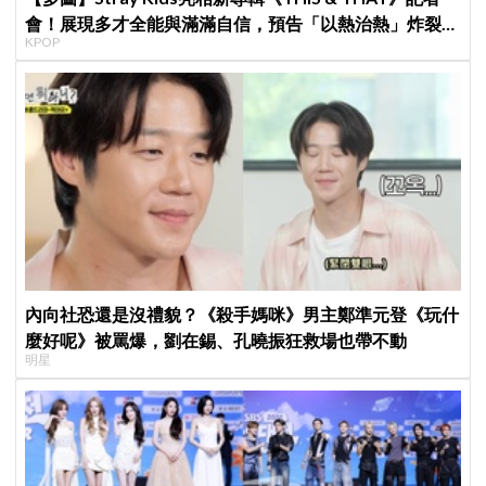
會！展現多才全能與滿滿自信，預告「以熱治熱」炸裂夏
KPOP
日音樂圈
內向社恐還是沒禮貌？《殺手媽咪》男主鄭準元登《玩什
麼好呢》被罵爆，劉在錫、孔曉振狂救場也帶不動
明星