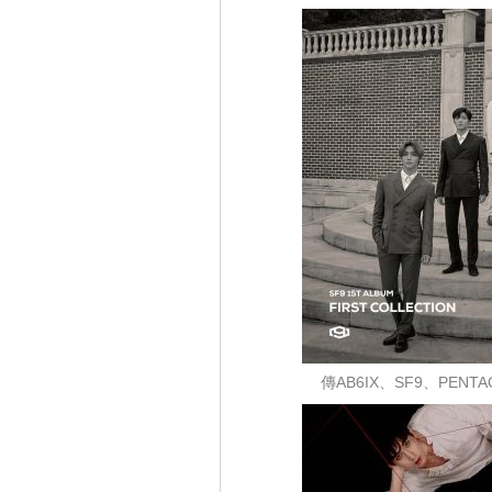
傳AB6IX、SF9、PENTA