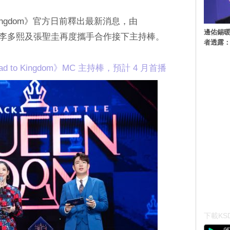
 Kingdom》官方日前釋出最新消息，由
邊佑錫
持人李多熙及張聖圭再度攜手合作接下主持棒。
者透露
 to Kingdom》MC 主持棒，預計 4 月首播
下載KSD