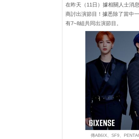
在昨天（11日）據相關人士消息指出
商討出演節目！據悉除了當中
有7~8組共同出演節目。
傳AB6IX、SF9、PENTA