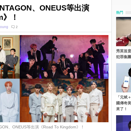
ENTAGON、ONEUS等出演
熱門
om》！
young
2
秀英首度
犯罪集
「元斌＋
國傳奇
來了！
GON、ONEUS等出演《Road To Kingdom》！