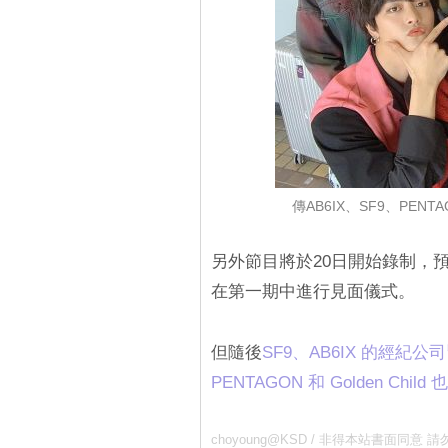
傳AB6IX、SF9、PENTA
另外節目將於20日開始錄制，預
在第一期中進行見面儀式。
但隨後
SF9、AB6IX 的經
PENTAGON 和 Golden C
choyoung@KSD / 非得本站書面