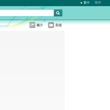
繁中
简中
圖片
星檔