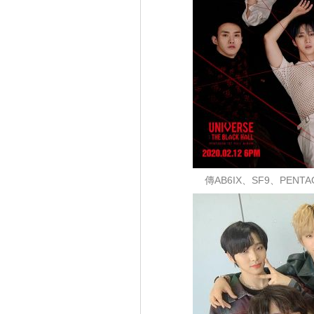
傳AB6IX、SF9、PENTA