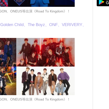
GON、ONEUS等出演《Road To Kingdom》！
den Child、The Boyz、ONF、VERIVERY、
GON、ONEUS等出演《Road To Kingdom》！