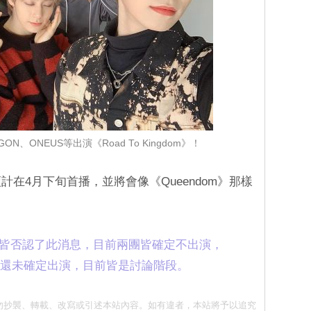
GON、ONEUS等出演《Road To Kingdom》！
計在4月下旬首播，並將會像《Queendom》那樣
紀公司皆否認了此消息，目前兩團皆確定不出演，
hild 也還未確定出演，目前皆是討論階段。
同意 請勿抄襲、轉載、改寫或引述本站內容。如有違者，本站將予以追究