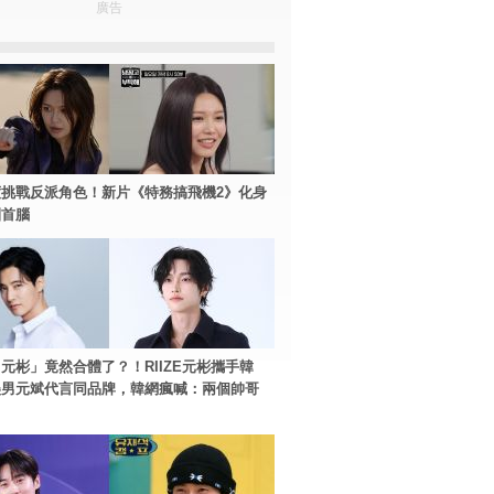
廣告
挑戰反派角色！新片《特務搞飛機2》化身
團首腦
元彬」竟然合體了？！RIIZE元彬攜手韓
美男元斌代言同品牌，韓網瘋喊：兩個帥哥