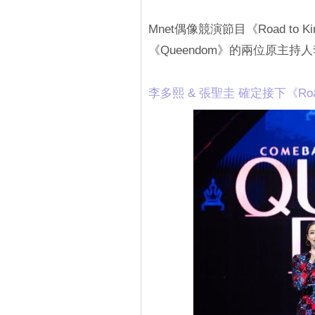
Mnet偶像競演節目《Road to
《Queendom》的兩位原主
李多熙 & 張聖圭 確定接下《Road