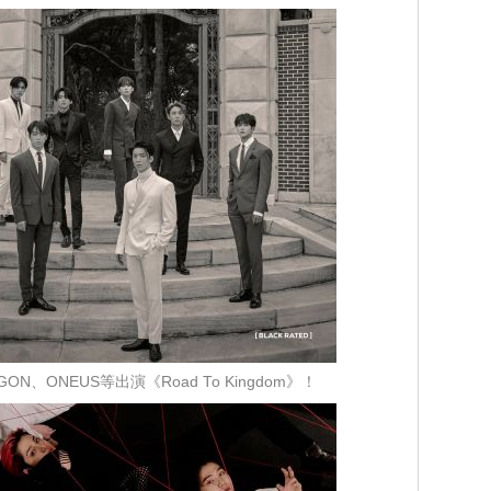
GON、ONEUS等出演《Road To Kingdom》！