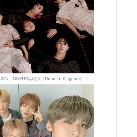
GON、ONEUS等出演《Road To Kingdom》！