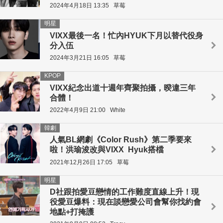
2024年4月18日 13:35
草莓
明星
VIXX最後一名！忙內HYUK下月以替代役身
分入伍
2024年3月21日 16:05
草莓
KPOP
VIXX紀念出道十週年齊聚拍攝，暌違三年
合體！
2022年4月9日 21:00
White
韓劇
人氣BL網劇《Color Rush》第二季要來
啦！洪瑜浚改與VIXX Hyuk搭檔
2021年12月26日 17:05
草莓
明星
D社跟拍愛豆戀情的工作難度直線上升！現
役愛豆爆料：現在談戀愛公司會幫你找約會
地點+打掩護