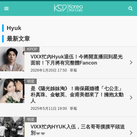
Hyuk
最新文章
KPOP
VIXX忙內Hyuk退伍！今將開直播回到星光
面前！下月將有完整體Fancon
2026年1月20日 17:50
草莓
明星
是《陽光姊妹淘》！南保羅婚禮「七公主」
朴真珠、金敏英、金甫美都來了！擁抱太動
人
2025年5月11日 19:00
草莓
明星
VIXX忙內HYUK入伍，三名哥哥摸摸平頭送
別ㅠㅠ