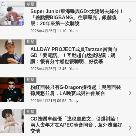
明星
Super Junior東海曝與GD×太陽過去緣分！
「差點變BIGBANG」往事曝光，銀赫傻
眼：20年來第一次聽說
2026年4月26日 11:10
Yuan
明星
ALLDAY PROJECT成員Tarzzan當面向
GD「要電話」！互動超自然掀熱議，網
讚：很有分寸感也很聰明、好羨慕
2026年4月25日 13:45
Yuan
明星
粉紅西裝只有G-Dragon撐得起！與黑西裝
孫興慜並肩，LA晚宴成男神伸展台
2026年4月21日 09:58
Tracy
明星
GD按讚車銀優「逃稅道歉文」引爆討論！
兩人去年才在APEC晚會同台，意外洩漏好
交情