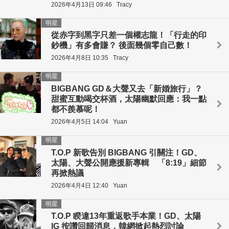
2026年4月13日 09:46
Tracy
明星
從赤字到黑字只差一個權志龍！「行走的印
鈔機」有多會賺？ 後面幾個零自己數！
2026年4月8日 10:35
Tracy
明星
BIGBANG GD＆大聲又去「新婚旅行」？
甜蜜互動喝交杯酒，太陽幽默回應：我一點
都不羨慕呢！
2026年4月5日 14:04
Yuan
明星
T.O.P 新歌告別 BIGBANG 引關注！GD、
太陽、大聲公開應援新專輯 「8:19」細節
再掀熱議
2026年4月4日 12:40
Yuan
明星
T.O.P 睽違13年重返歌手本業！GD、太陽
IG 按讚回歸消息，韓網掀起熱烈討論