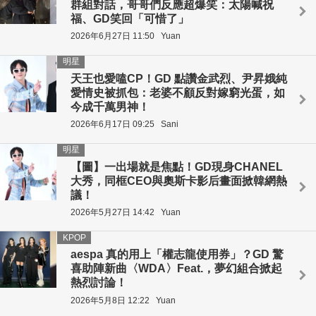
群組對話，哥哥們反應超爆笑：太陽喊祝
福、GD笑回「可惜了」
2026年6月27日 11:50
Yuan
明星
天王也愛嗑CP！GD 點讚金武烈、尹昇娥純
愛情史被抓包：老婆不顧反對嫁窮光蛋，如
今成千萬男神！
2026年6月17日 09:25
Sani
明星
【圖】一出場就是焦點！GD現身CHANEL
大秀，同框CEO與奧斯卡影后畫面掀韓網熱
議！
2026年5月27日 14:42
Yuan
KPOP
aespa 真的用上「權志龍使用券」？GD 驚
喜助陣新曲〈WDA〉Feat.，夢幻組合掀起
熱烈討論！
2026年5月8日 12:22
Yuan