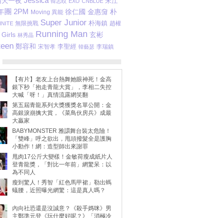
Jessica
兩天一夜
宋江
韓志旼
EXO
CNBLUE
年團
2PM
金惠奫
朴
徐仁國
Moving 異能
Super Junior
無限挑戰
朴海鎮
趙權
INITE
Running Man
Girls
玄彬
林秀晶
teen
鄭容和
李聖經
宋智孝
李瑞鎮
韓藝瑟
【有片】老友上台熱舞她眼神死！金高
銀下秒「抱走青龍大賞」，李相二失控
大喊「呀！」真情流露網笑翻
第五屆青龍系列大獎獲獎名單公開：金
高銀淚崩擒大賞，《菜鳥伙房兵》成最
大贏家
BABYMONSTER 雅譞舞台裝太危險！
「雙峰」呼之欲出，甩頭撥髮全是護胸
小動作！網：造型師出來謝罪
甩肉17公斤大變樣！金敏荷瘦成紙片人
登青龍獎，「對比一年前」網驚呆：以
為不同人
瘦到驚人！秀智「紅色馬甲裙」勒出螞
蟻腰，近照曝光網驚：這是真人嗎？
內向社恐還是沒誠意？《殺手媽咪》男
主鄭準元登《玩什麼好呢？》「消極冷