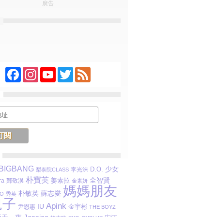
廣告
Facebook
Instagram
YouTube
Twitter
Feed
BIGBANG
D.O.
少女
李光洙
梨泰院CLASS
朴寶英
姜素拉
全智賢
ra
鄭敬淏
金素妍
媽媽朋友
朴敏英
蘇志燮
O
秀英
兒子
Apink
IU
金宇彬
尹恩惠
THE BOYZ