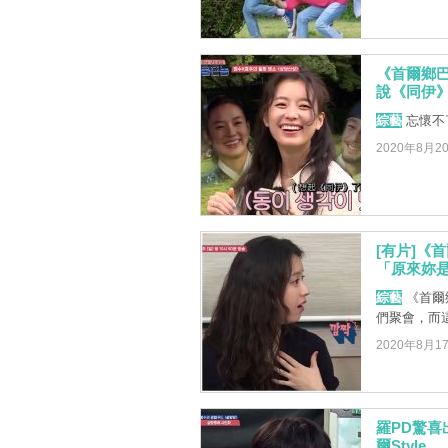
《首爾鄉
說《同伊
綜藝
忘懷不
2020年8月2
[有片]《
「原來妳
綜藝
《首爾
們聚會，而
2020年8月1
羅PD驚喜
爾Style