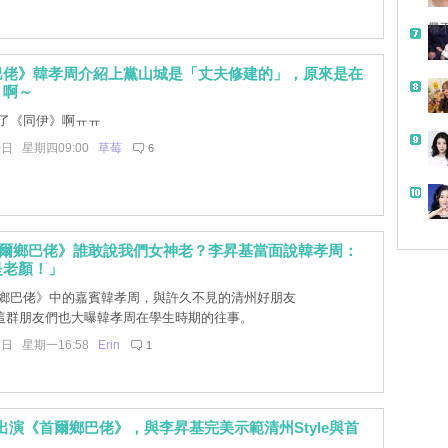
帶
巴佬》韓孝周介紹上黨山城是「丈夫修建的」，原來是在
》啊～
了《同伊》啊ㅠㅠ
0日 星期四09:00
草莓
6
首爾鄉巴佬》誰敢說我們女神老？李昇基當面說韓孝周：
是老顏！」
鄉巴佬》中的嘉賓韓孝周，與許久不見的清州好朋友
這群朋友們也大曝韓孝周在學生時期的往事。
7日 星期一16:58
Erin
1
出演《首爾鄉巴佬》，與李昇基完美示範清州Style與首