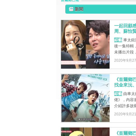
首爾鄉巴佬
新聞
一起回顧
周、蘇怡
綜藝
車太鉉
後一集特輯
未播出片段，
2020年9月2
《首爾鄉巴
找金來沅
綜藝
由車太
佬》，內容
介紹許多故鄉
2020年9月2
《首爾鄉巴