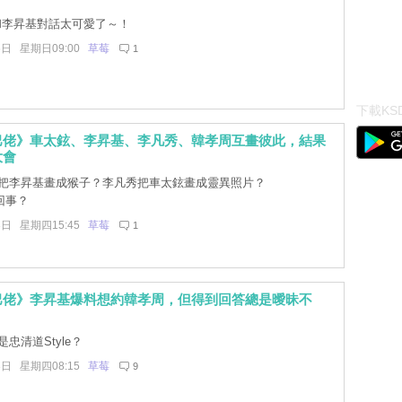
和李昇基對話太可愛了～！
6日 星期日09:00
草莓
1
下載KSD
巴佬》車太鉉、李昇基、李凡秀、韓孝周互畫彼此，結果
大會
把李昇基畫成猴子？李凡秀把車太鉉畫成靈異照片？
回事？
3日 星期四15:45
草莓
1
巴佬》李昇基爆料想約韓孝周，但得到回答總是曖昧不
忠清道Style？
3日 星期四08:15
草莓
9