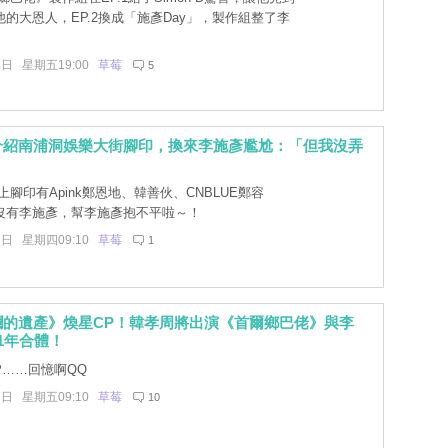
的大恩人，EP.2換成「施彥Day」，製作組整了李
4日 星期五19:00
草莓
5
介紹南浦洞娛樂大街腳印，換來李施彥尷尬：「但我沒弄
」
腳印有Apink鄭恩地、韓善伙、CNBLUE鄭容
沒有李施彥，幫李施彥抱不平啦～！
3日 星期四09:10
草莓
1
爛的遺產》煥星CP！韓孝周將出演《首爾鄉巴佬》與李
1年合體！
P……回憶啊QQ
7日 星期五09:10
草莓
10