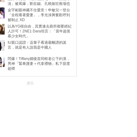
淡」被罵爆，劉在錫、孔曉振狂救場也
不動
金宇彬眼神藏不住愛意！申敏兒一登台
「全程看著愛妻」，李光洙興奮歡呼到
被制止 XD
以為YG很自由，其實連去廁所都要經紀
人許可！2NE1 Dara坦言：「當年超羨
慕少女時代」
IU親口認證：這輩子看過最離譜的謠
言，就是有人說我是中國人
閃爆！Tiffany婚後首同框老公卞約漢，
男神「緊牽護妻＋代拿禮物」私下甜度
超標
廣告