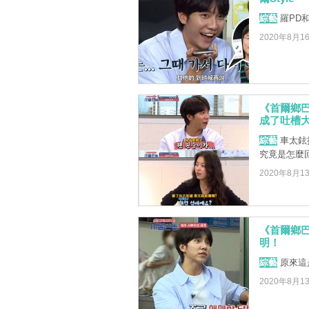
綜藝
羅PD
2020年8月1
《首爾鄉
成了吐槽
綜藝
車太鉉
究竟是怎麼
2020年8月1
《首爾鄉
明！
綜藝
原來這是
2020年8月1