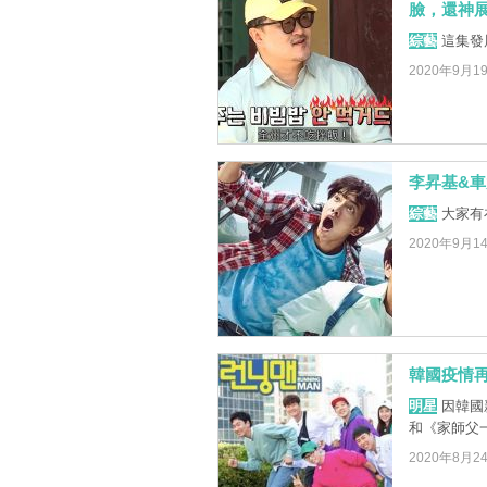
臉，還神
綜藝
這集發展
2020年9月1
李昇基&
綜藝
大家有
2020年9月1
韓國疫情再
明星
因韓國新
和《家師父
2020年8月2