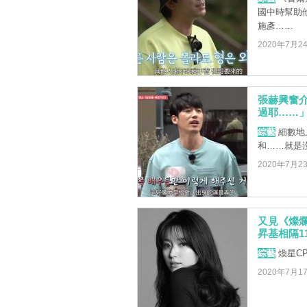
國中時幫助他
施彥……
2020年7月2
張赫興奮
過耶……
綜藝
細數地上
和……就是
2020年7月2
又見《燦
昇基相隔1
綜藝
煥星C
2020年7月1