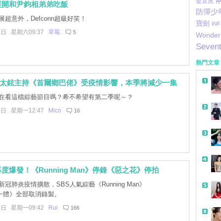
金宣虎
展開和尹鈞相弟弟吃飯
防彈少
超意外，Defconn超級好笑！
寶劍
INF
9日 星期六09:37
草莓
5
Wonder 
Seven
熱門文章
車太鉉主持《首爾鄉巴佬》受疫情影響，本季將減少一集
在看這檔綜藝節目嗎？希不希望有第二季呢～？
4日 星期一12:47
Mico
16
度爆發！《Running Man》停錄《惡之花》停拍
冠肺炎疫情擴散，SBS人氣綜藝《Running Man》
一體》全部取消錄製。
4日 星期一09:42
Rui
166