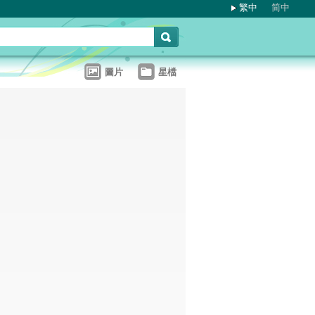
繁中
简中
圖片
星檔