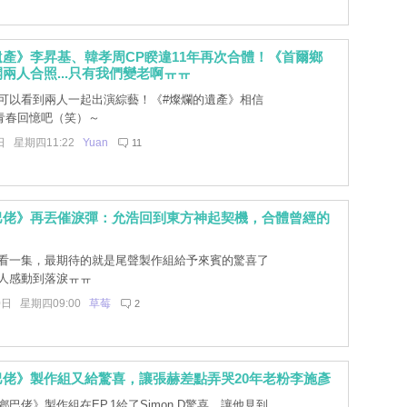
產》李昇基、韓孝周CP睽違11年再次合體！《首爾鄉
兩人合照...只有我們變老啊ㅠㅠ
可以看到兩人一起出演綜藝！《#燦爛的遺產》相信
青春回憶吧（笑）～
日 星期四11:22
Yuan
11
巴佬》再丟催淚彈：允浩回到東方神起契機，合體曾經的
看一集，最期待的就是尾聲製作組給予來賓的驚喜了
讓人感動到落淚ㅠㅠ
0日 星期四09:00
草莓
2
巴佬》製作組又給驚喜，讓張赫差點弄哭20年老粉李施彥
巴佬》製作組在EP.1給了Simon D驚喜，讓他見到