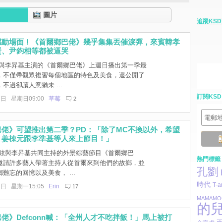
圖片
追蹤KSD
感動場面！《首爾鄉巴佬》幾乎集集丟催淚彈，來賓韓孝
賢、尹鈞相等都被逼哭
與李昇基主演的《首爾鄉巴佬》上週日播出第一季最
，不僅帶觀眾複習每個地區的特色及美食，還公開了
不過卻讓人意猶未 ...
訂閱KSD
7日 星期日09:00
草莓
2
佬》可望推出第二季？PD：「除了MC不換以外，希望
、姜棟元跟李準基等人來上節目！」
鉉與李昇基共同主持的外景綜藝節目《首爾鄉巴
熱門標籤
邀請許多藝人帶著主持人從首爾來到他們的故鄉，並
孔劉
難忘的回憶以及美食， ...
時代
T-a
1日 星期一15:05
Erin
17
MAMAMO
的
佬》Defconn喊：「全州人才不吃拌飯！」馬上被打