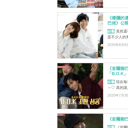
《燦爛的遺
巴佬》公開
綜藝
竟然還
是不少人的
2020年8月6
《首爾鄉
「B.O.K」
綜藝
現在每
～♡ 真的
2020年7月3
《首爾鄉
綜藝
《首爾鄉