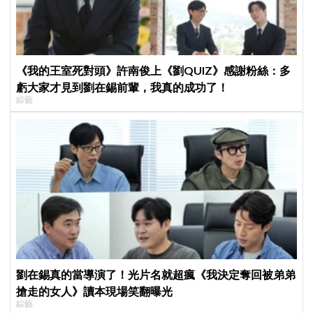
《我的王室死對頭》許南俊上《劉QUIZ》感謝粉絲：多
虧大家才見到劉在錫前輩，我真的成功了！
綜藝
劉在錫真的當導演了！光片名就超瘋《我決定奪回被弟弟
搶走的女人》讀本現場笑翻曝光
綜藝