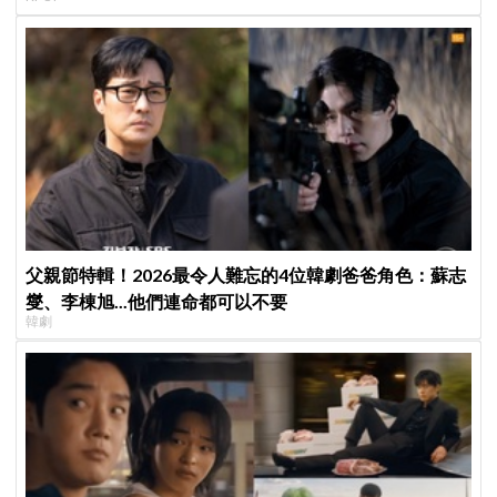
日音樂圈
父親節特輯！2026最令人難忘的4位韓劇爸爸角色：蘇志
燮、李棟旭...他們連命都可以不要
韓劇