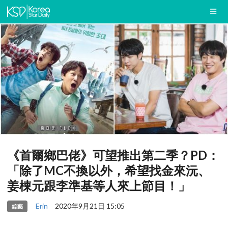
《首爾鄉巴佬》可望推出第二季？PD：
「除了MC不換以外，希望找金來沅、
姜棟元跟李準基等人來上節目！」
Erin
2020年9月21日 15:05
綜藝