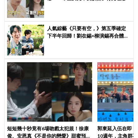
震驚全場
人氣綜藝《只要有空，》第五季確定
下半年回歸！劉在錫×柳演錫再合體，
觀眾敲碗「收視妖精」車太鉉再次登
場 XD
短短幾十秒竟有6場吻戲太犯規！徐康
郭東延入伍在即！
俊、安恩真《不是你的戀愛》甜蜜預告
10週年，主角群