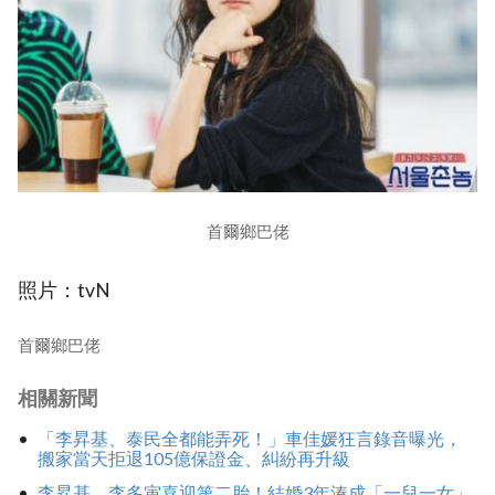
首爾鄉巴佬
照片：tvN
首爾鄉巴佬
相關新聞
「李昇基、泰民全都能弄死！」車佳媛狂言錄音曝光，
搬家當天拒退105億保證金、糾紛再升級
李昇基、李多寅喜迎第二胎！結婚3年湊成「一兒一女」