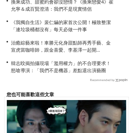
換乘成功、甜蜜約會卻沒戀情？《換乘戀愛4》崔
允寧＆成百賢澄清：我們不是現實情侶
《我獨自生活》裴仁爀的家首次公開！極致整潔
「連垃圾桶都沒有」每天必做一件事
治癒綜藝來啦！車勝元化身甜點師再秀手藝、金
宣虎當咖啡師，跟金喜愛、李基澤一起開
《Bonjour麵包店》
韓志旼揭拍攝現場「濫用權力」的不合理要求！
怒嗆導演：「我們不是機器」差點退出演藝圈
Recommended by
您也可能喜歡這些文章