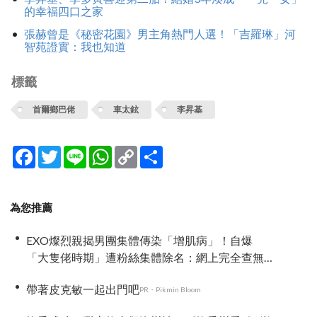
的幸福四口之家
張赫曾是《秘密花園》男主角熱門人選！「吉羅琳」河
智苑證實：我也知道
標籤
首爾鄉巴佬
車太鉉
李昇基
Facebook
Twitter
Line
WhatsApp
Copy
分
Link
享
為您推薦
EXO燦烈親揭男團集體傳染「增肌病」！自爆
「大隻佬時期」遭粉絲集體除名：網上完全查無
此人！
帶著皮克敏一起出門吧
PR・Pikmin Bloom