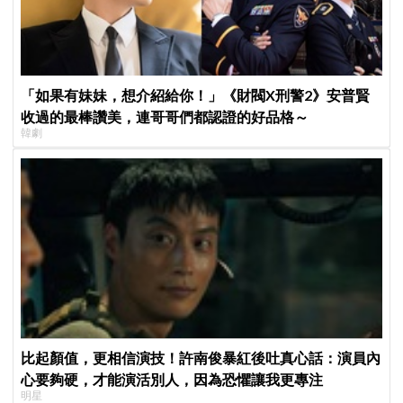
「如果有妹妹，想介紹給你！」《財閥X刑警2》安普賢
收過的最棒讚美，連哥哥們都認證的好品格～
韓劇
比起顏值，更相信演技！許南俊暴紅後吐真心話：演員內
心要夠硬，才能演活別人，因為恐懼讓我更專注
明星