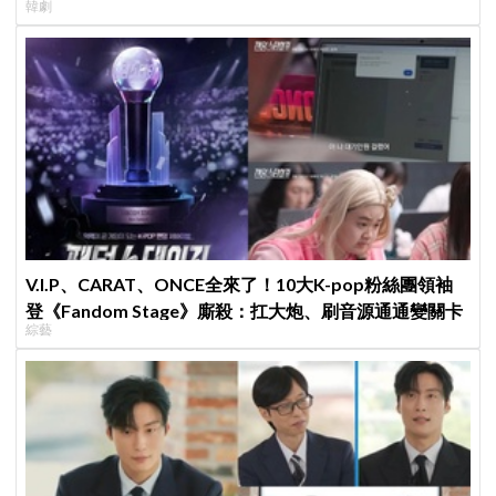
韓劇
V.I.P、CARAT、ONCE全來了！10大K-pop粉絲團領袖
登《Fandom Stage》廝殺：扛大炮、刷音源通通變關卡
綜藝