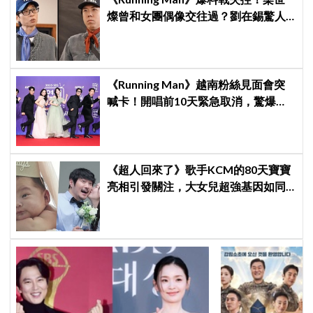
燦曾和女團偶像交往過？劉在錫驚人
提問讓他「精神崩潰」
《Running Man》越南粉絲見面會突
喊卡！開唱前10天緊急取消，驚爆
「這原因」太尷尬
《超人回來了》歌手KCM的80天寶寶
亮相引發關注，大女兒超強基因如同
偶像成員