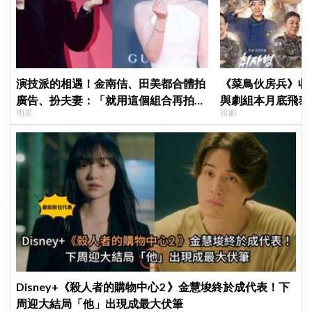
演技派的相遇！金南佶、田美都合體拍
《菜鳥伙房兵》收
廣告、扮夫妻：「就用這個組合再拍一
與劇組本月底飛泰
明星
韓劇
部戲劇吧」
行，慶祝亮眼成績
Disney+《殺人者的購物中心2 》金慧埈終於成代表！下
周迎大結局「他」出現成最大伏筆