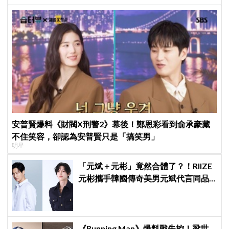
安普賢爆料《財閥X刑警2》幕後！鄭恩彩看到俞承豪藏
不住笑容，卻認為安普賢只是「搞笑男」
明星
「元斌＋元彬」竟然合體了？！RIIZE
元彬攜手韓國傳奇美男元斌代言同品
牌，韓網瘋喊：兩個帥哥來了！
《Running Man》爆料戰失控！梁世