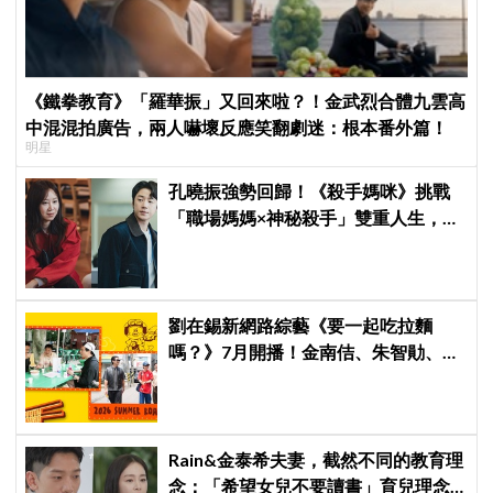
《鐵拳教育》「羅華振」又回來啦？！金武烈合體九雲高
中混混拍廣告，兩人嚇壞反應笑翻劇迷：根本番外篇！
明星
孔曉振強勢回歸！《殺手媽咪》挑戰
「職場媽媽×神秘殺手」雙重人生，與
鄭準元展開反差夫妻線
劉在錫新網路綜藝《要一起吃拉麵
嗎？》7月開播！金南佶、朱智勛、尹
敬浩同行展開美食之旅
Rain&金泰希夫妻，截然不同的教育理
念：「希望女兒不要讀書」育兒理念