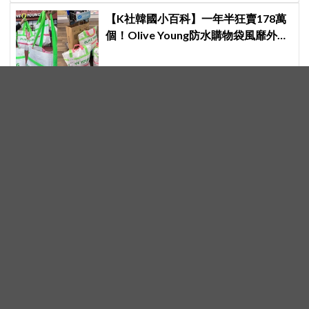
【K社韓國小百科】一年半狂賣178萬
個！Olive Young防水購物袋風靡外國
遊客，機場「人手一個」成新奇景
安普賢《財閥X刑警2》霸氣回歸！豪
砸資金、動作戲全面升級 放話：這次
要超越第一季
限額40人＋提前2天突襲！
BLACKPINK 10週年活動遭轟「敷
衍」，YG急證實：4人確定完全體出
席
網傳 EXO 將推出新的小分隊！這個組
合呼聲最高