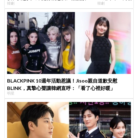
韓劇
韓劇
公開，網友直呼：太期待了！
錄製特別節目
BLACKPINK 10週年活動惹議！Jisoo親自道歉安慰
BLINK，真摯心聲讓韓網直呼：「看了心裡好暖」
明星