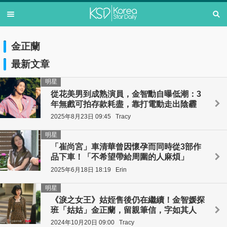
金正蘭
最新文章
明星
從花美男到成熟演員，金智勳自曝低潮：3
年無戲可拍存款耗盡，靠打電動走出陰霾
2025年8月23日 09:45
Tracy
明星
「崔尚宮」車清華曾因懷孕而同時從3部作
品下車！「不希望帶給周圍的人麻煩」
2025年6月18日 18:19
Erin
明星
《淚之女王》姑姪售後仍在繼續！金智媛探
班「姑姑」金正蘭，留親筆信，字如其人
2024年10月20日 09:00
Tracy