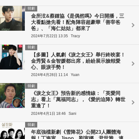
韓劇
金所泫&蔡鍾協《是偶然嗎》今日開播，三
大看點搶先看！配角陣容超豪華「善宰爸
爸」、「海仁姑姑」都來了
2024年7月22日 13:35
Tracy
韓劇
【多圖】人氣劇《淚之女王》舉行終映宴！
金秀賢＆金智媛都出席，紛紛展示臉頰愛
心、眼淚手勢！
2024年4月28日 11:14
Yuan
韓劇
《淚之女王》預告新的感情線：「英愛同
志」看上「萬福同志」，《愛的迫降》轉世
重逢了！
2024年4月1日 18:46
Sani
韓劇
年底強檔新劇《雪降花》公開23人團體海
報！丁海寅、Jisoo、劉寅娜、尹世雅，連