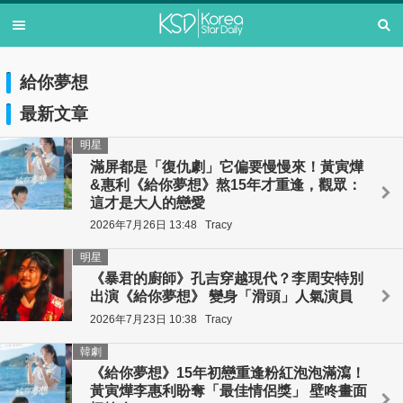
給你夢想
最新文章
明星
滿屏都是「復仇劇」它偏要慢慢來！黃寅燁
&惠利《給你夢想》熬15年才重逢，觀眾：
這才是大人的戀愛
2026年7月26日 13:48
Tracy
明星
《暴君的廚師》孔吉穿越現代？李周安特別
出演《給你夢想》 變身「滑頭」人氣演員
2026年7月23日 10:38
Tracy
韓劇
《給你夢想》15年初戀重逢粉紅泡泡滿瀉！
黃寅燁李惠利盼奪「最佳情侶獎」 壁咚畫面