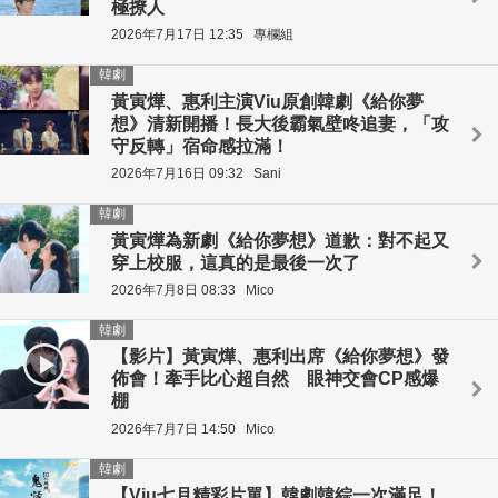
極撩人
2026年7月17日 12:35
專欄組
韓劇
黃寅燁、惠利主演Viu原創韓劇《給你夢
想》清新開播！長大後霸氣壁咚追妻，「攻
守反轉」宿命感拉滿！
2026年7月16日 09:32
Sani
韓劇
黃寅燁為新劇《給你夢想》道歉：對不起又
穿上校服，這真的是最後一次了
2026年7月8日 08:33
Mico
韓劇
【影片】黃寅燁、惠利出席《給你夢想》發
佈會！牽手比心超自然 眼神交會CP感爆
棚
2026年7月7日 14:50
Mico
韓劇
【Viu七月精彩片單】韓劇韓綜一次滿足！