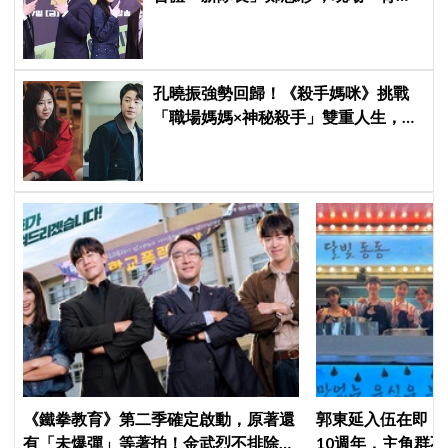
背比槍」霸氣爆棚
孔曉振強勢回歸！《殺手媽咪》挑戰
「職場媽媽×神秘殺手」雙重人生，與
鄭準元展開反差夫妻線
《鐵拳教育》第二季確定啟動，原著還
郭東延入伍在即！
有「未爆彈」等著拍！金武烈不排除
10週年，主角群