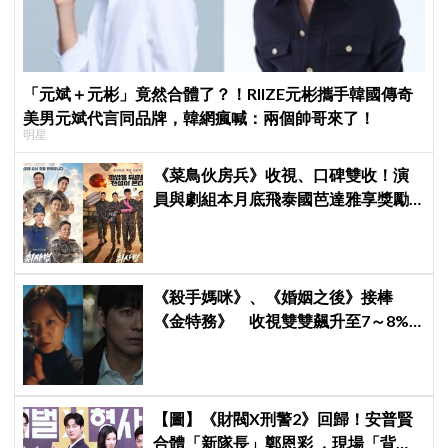
「元斌＋元彬」竟然合體了？！RIIZE元彬攜手韓國傳奇
美男元斌代言同品牌，韓網瘋喊：兩個帥哥來了！
明星
《菜鳥伙房兵》收視、口碑雙收！演
員與劇組本月底飛泰國芭達雅享獎勵
旅行，慶祝亮眼成績
《殺手媽咪》、《婚姻之後》接棒
《金特務》 收視雙雙飆升至7～8%
創新高！
【圖】《財閥X刑警2》回歸！安普賢
合體「新隊長」鄭恩彩 ，現場「背靠