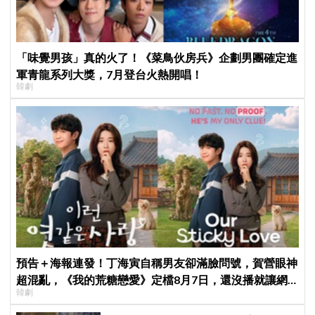
「味覺男孩」真的火了！《菜鳥伙房兵》企劃男團確定進
軍青龍系列大獎，7月登台火熱開唱！
韓劇
預告＋海報連發！丁海寅自稱男友卻滿臉問號，賀營眼神
超混亂，《我的荒糖戀愛》定檔8月7日，還沒播就讓網
韓劇
友瘋猜結局