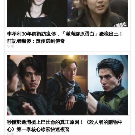
李孝利30年前街訪瘋傳，「滿滿膠原蛋白」嫩樣出土！
前記者嚇傻：隨便選到傳奇
明星
秒懂鄭進灣槓上巴比侖的真正原因！《殺人者的購物中
心》第一季核心線索快速複習
韓劇