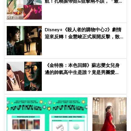
航！孔曉振帶娃&狙擊兩不誤，「最狂
雙重生活」與老公明追暗躲
Disney+《殺人者的購物中心2》劇情
迎來反轉！金慧峻正式展開反擊，散
發「叔叔李棟旭」般強大氣場
《金特務：本色回歸》蘇志燮女兒身
邊的帥氣高中生是誰？竟是男團愛
豆，首次挑戰演戲便留下深刻印象