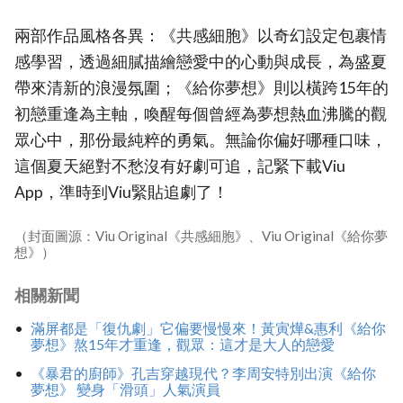
兩部作品風格各異：《共感細胞》以奇幻設定包裹情
感學習，透過細膩描繪戀愛中的心動與成長，為盛夏
帶來清新的浪漫氛圍；《給你夢想》則以橫跨15年的
初戀重逢為主軸，喚醒每個曾經為夢想熱血沸騰的觀
眾心中，那份最純粹的勇氣。無論你偏好哪種口味，
這個夏天絕對不愁沒有好劇可追，記緊下載Viu
App，準時到Viu緊貼追劇了！
（封面圖源：Viu Original《共感細胞》、Viu Original《給你夢
想》）
相關新聞
滿屏都是「復仇劇」它偏要慢慢來！黃寅燁&惠利《給你
夢想》熬15年才重逢，觀眾：這才是大人的戀愛
《暴君的廚師》孔吉穿越現代？李周安特別出演《給你
夢想》 變身「滑頭」人氣演員