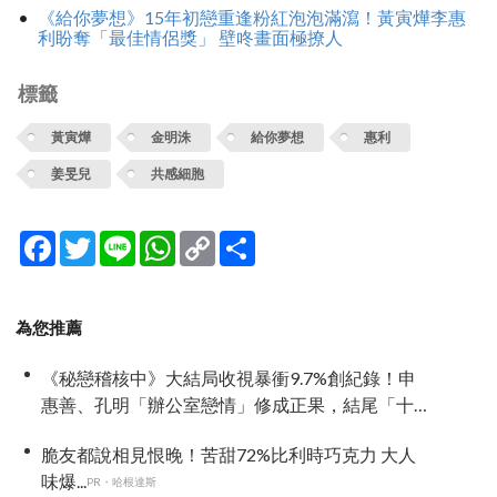
《給你夢想》15年初戀重逢粉紅泡泡滿瀉！黃寅燁李惠
利盼奪「最佳情侶獎」 壁咚畫面極撩人
標籤
黃寅燁
金明洙
給你夢想
惠利
姜旻兒
共感細胞
Facebook
Twitter
Line
WhatsApp
Copy
分
Link
享
為您推薦
《秘戀稽核中》大結局收視暴衝9.7%創紀錄！申
惠善、孔明「辦公室戀情」修成正果，結尾「十
指緊扣」甜到蛀牙
脆友都說相見恨晚！苦甜72%比利時巧克力 大人
味爆...
PR・哈根達斯