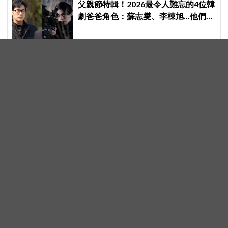
父親節特輯！2026最令人難忘的4位韓
劇爸爸角色：蘇志燮、李棟旭...他們連
命都可以不要
公演第一、運動第二！Super Junior
東海：「離別的空虛，是為了期待下
次再見」
《殺手媽咪》收視暴衝 10.9% 登冠！
孔曉振「一槍爆頭」，神秘竊聽器埋
伏筆
[推薦]明明非親眼所見，為何他卻深信
不疑！《末行手記》學生崔顯旭妙筆
生花讓老師崔岷植一步步深陷