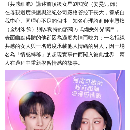
《共感細胞》講述前頂級女星劉知安（姜旻兒 飾）
在母親過度保護與經紀公司嚴格管控下長大，養成自
我中心、同理心不足的個性；知名心理諮商師車恩煥
（金明洙 飾）則以獨特的諮商方式備受外界矚目，
表面幽默得體的他卻因為過度共情而吃力；一名拒絕
共感的女人與一名過度承載他人情緒的男人，因一場
名為「情感轉移」的超現實事件而闖入彼此世界，兩
人在過程中重新學習情感的故事。