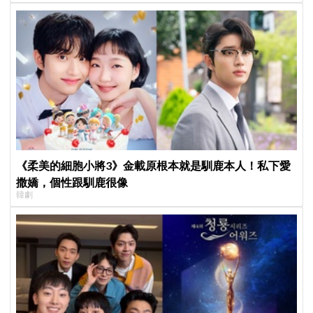
《柔美的細胞小將3》金載原根本就是馴鹿本人！私下愛
撒嬌，個性跟馴鹿很像
韓劇