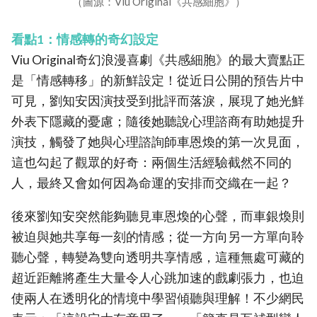
（圖源：Viu Original《共感細胞》）
看點1：情感轉的奇幻設定
Viu Original奇幻浪漫喜劇《共感細胞》的最大賣點正
是「情感轉移」的新鮮設定！從近日公開的預告片中
可見，劉知安因演技受到批評而落淚，展現了她光鮮
外表下隱藏的憂慮；隨後她聽說心理諮商有助她提升
演技，觸發了她與心理諮詢師車恩煥的第一次見面，
這也勾起了觀眾的好奇：兩個生活經驗截然不同的
人，最終又會如何因為命運的安排而交織在一起？
後來劉知安突然能夠聽見車恩煥的心聲，而車銀煥則
被迫與她共享每一刻的情感；從一方向另一方單向聆
聽心聲，轉變為雙向透明共享情感，這種無處可藏的
超近距離將產生大量令人心跳加速的戲劇張力，也迫
使兩人在透明化的情境中學習傾聽與理解！不少網民