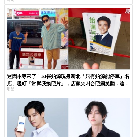
迷因本尊來了！SJ崔始源現身新北「只有始源能停車」名
店、暖叮「常幫我換照片」，店家尖叫合照網笑翻：這輩
明星
子不能脫粉了