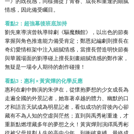
一》的既視感，同樣捕捉了青春、成長和重逢的細膩
情感，因此備受矚目。
看點2：超強幕後班底加持
劉先東導演曾執導韓劇《驅魔麵館》，以出色的節奏
掌握與角色推進能力備受肯定；鄭恩妃編劇則擅長在
奇幻愛情框架中注入細膩情感，當擅長營造明快節奏
與華麗場面的劉導碰上擅長刻畫細膩情感的鄭作家，
無疑是一場令人期待的創作碰撞！
看點3：惠利 × 黃寅燁的化學反應
惠利在劇中飾演的朱伊在，從懷抱夢想的少女成長為
走遍全國的外景記者，她靠著卓越的體力、幽默的口
才和語言天賦成為明星記者，看似成功的背後內心卻
藏有不為人知的空虛與茫然；直到與禹秀彬重逢，才
重新點燃埋藏多年的夢想之火！黃寅燁則演繹禹秀彬
從被父母規劃人生的高中少年，到衝破束縛、最終成