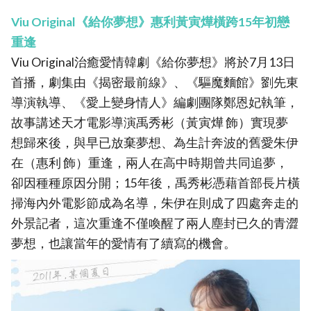
Viu Original《給你夢想》惠利黃寅燁橫跨15年初戀
重逢
Viu Original治癒愛情韓劇《給你夢想》將於7月13日
首播，劇集由《揭密最前線》、《驅魔麵館》劉先東
導演執導、《愛上變身情人》編劇團隊鄭恩妃執筆，
故事講述天才電影導演禹秀彬（黃寅燁 飾）實現夢
想歸來後，與早已放棄夢想、為生計奔波的舊愛朱伊
在（惠利 飾）重逢，兩人在高中時期曾共同追夢，
卻因種種原因分開；15年後，禹秀彬憑藉首部長片橫
掃海內外電影節成為名導，朱伊在則成了四處奔走的
外景記者，這次重逢不僅喚醒了兩人塵封已久的青澀
夢想，也讓當年的愛情有了續寫的機會。