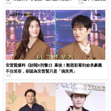
韓劇
韓劇
「打更大」
錄製特別節目
安普賢爆料《財閥X刑警2》幕後！鄭恩彩看到俞承豪藏
不住笑容，卻認為安普賢只是「搞笑男」
明星