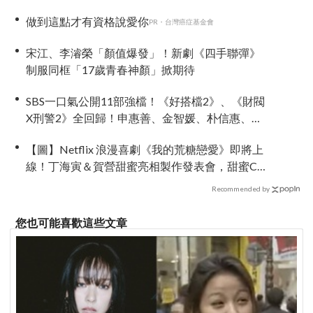
做到這點才有資格說愛你
PR・台灣癌症基金會
宋江、李濬榮「顏值爆發」！新劇《四手聯彈》
制服同框「17歲青春神顏」掀期待
SBS一口氣公開11部強檔！《好搭檔2》、《財閥
X刑警2》全回歸！申惠善、金智媛、朴信惠、金
南佶、李帝勳...陣容太狂了
【圖】Netflix 浪漫喜劇《我的荒糖戀愛》即將上
線！丁海寅＆賀營甜蜜亮相製作發表會，甜蜜CP
化學反應引期待
Recommended by
您也可能喜歡這些文章