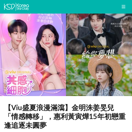
【Viu盛夏浪漫滿瀉】金明洙姜旻兒
「情感轉移」，惠利黃寅燁15年初戀重
逢追逐未圓夢