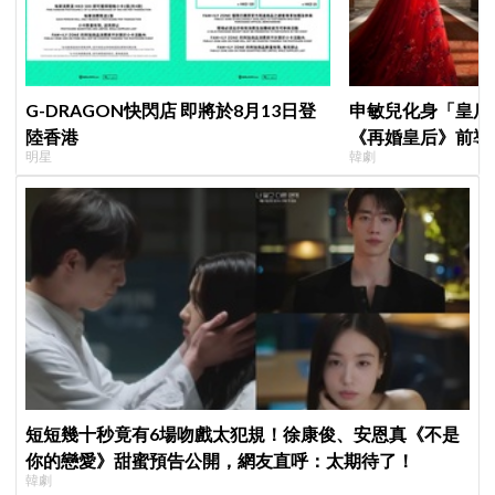
G-DRAGON快閃店 即將於8月13日登
申敏兒化身「皇后」
陸香港
《再婚皇后》前導
明星
韓劇
＋豪華主演陣容讓
短短幾十秒竟有6場吻戲太犯規！徐康俊、安恩真《不是
你的戀愛》甜蜜預告公開，網友直呼：太期待了！
韓劇