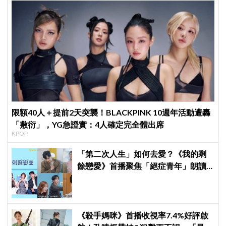
限額40人＋提前2天突襲！BLACKPINK 10週年活動遭轟
「敷衍」，YG急證實：4人確定完全體出席
KPOP
「第二次人生」如何去愛？《我的剩
餘戀愛》首播聚焦「絕症青年」朗讀
日記全場淚崩，初見面竟「撞見舊
識」！
《殺手媽咪》首播收視率7.4%好評啟