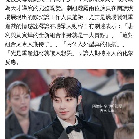
為天才導演的完整蛻變。劇組透露兩位演員在圍讀現
場展現出的默契讓工作人員驚艷，尤其是幾場關鍵重
逢戲的情感詮釋讓在場眾人動容！有劇迷表示：「惠
利與黃寅燁的全新組合本身就是一大賣點」、「這對
組合太令人期待了」、「兩個人外型真的很搭」、
「光是重逢題材就讓人想哭」，讓人期待兩人的化學
反應。