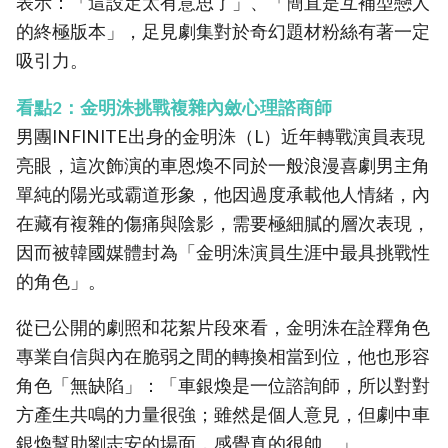
表示：「這設定太有意思了」、「簡直是互補型戀人
的終極版本」，足見劇集對於奇幻題材粉絲有著一定
吸引力。
看點2：金明洙挑戰複雜內斂心理諮商師
男團INFINITE出身的金明洙（L）近年轉戰演員表現
亮眼，這次飾演的車恩煥不同於一般浪漫喜劇男主角
單純的陽光或霸道形象，他因過度承載他人情緒，內
在藏有複雜的傷痛與陰影，需要極細膩的層次表現，
因而被韓國媒體封為「金明洙演員生涯中最具挑戰性
的角色」。
從已公開的劇照和花絮片段來看，金明洙在詮釋角色
專業自信與內在脆弱之間的轉換相當到位，他也形容
角色「無缺陷」：「車銀煥是一位諮詢師，所以對對
方產生共鳴的力量很強；雖然是個人意見，但劇中車
銀煥幫助劉志安的場面，感覺真的很帥。」