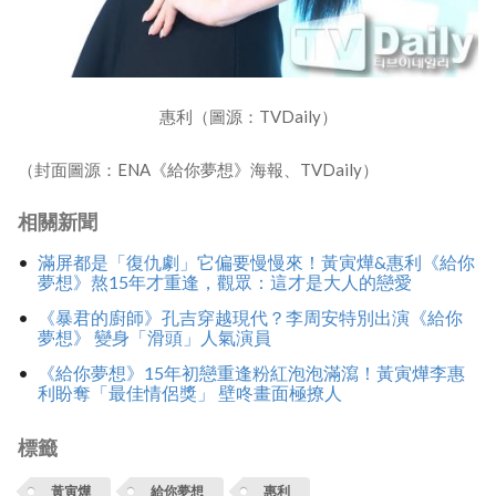
惠利（圖源：TVDaily）
（封面圖源：ENA《給你夢想》海報、TVDaily）
相關新聞
滿屏都是「復仇劇」它偏要慢慢來！黃寅燁&惠利《給你
夢想》熬15年才重逢，觀眾：這才是大人的戀愛
《暴君的廚師》孔吉穿越現代？李周安特別出演《給你
夢想》 變身「滑頭」人氣演員
《給你夢想》15年初戀重逢粉紅泡泡滿瀉！黃寅燁李惠
利盼奪「最佳情侶獎」 壁咚畫面極撩人
標籤
黃寅燁
給你夢想
惠利