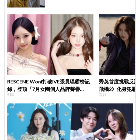
RESCENE Woni打破IVE張員瑛霸榜記
秀英首度挑戰反派
錄，登頂「7月女團個人品牌聲譽
飛機2》化身犯罪
明星
電影
榜」！魔性迷因「巨濟呀吼」全網瘋
傳、逆襲Melon第一