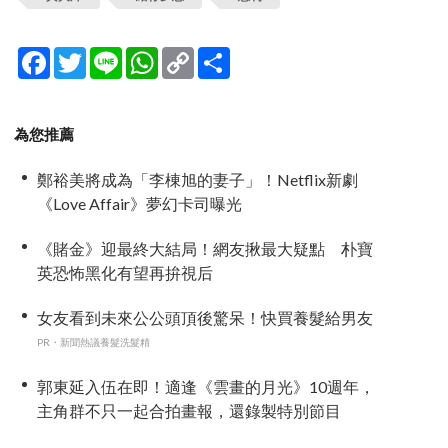
Facebook
Twitter
Line
WhatsApp
Copy
分
Link
享
為您推薦
鄭裕美將成為「李棟旭的妻子」！Netflix新劇
《Love Affair》夢幻卡司曝光
《賭金》迎最終大結局！網友揪最大疑點 朴寶
英恐怖黑化有望再拚視后
女友看到未來公公頭頂後驚呆！快買養髮給男友
PR・新聞熱議養髮洗髮精
郭東延入伍在即！適逢《雲畫的月光》10週年，
主角群不只一起合拍畫報，還錄製特別節目