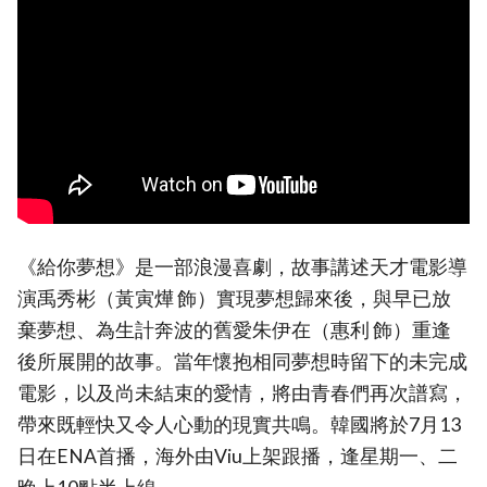
《給你夢想》是一部浪漫喜劇，故事講述天才電影導
演禹秀彬（黃寅燁 飾）實現夢想歸來後，與早已放
棄夢想、為生計奔波的舊愛朱伊在（惠利 飾）重逢
後所展開的故事。當年懷抱相同夢想時留下的未完成
電影，以及尚未結束的愛情，將由青春們再次譜寫，
帶來既輕快又令人心動的現實共鳴。韓國將於7月13
日在ENA首播，海外由Viu上架跟播，逢星期一、二