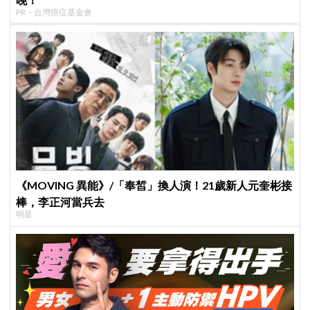
PR・台灣癌症基金會
《MOVING 異能》/「奉皙」換人演！21歲新人元奎彬接
棒，李正河當兵去
明星