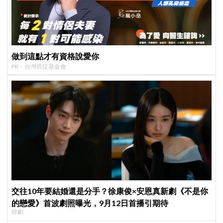
做到這點才有資格說愛你
PR・台灣癌症基金會
交往10年要結婚還是分手？徐康俊×安恩真新劇《不是你
的戀愛》首波劇照曝光，9月12日首播引期待
韓劇