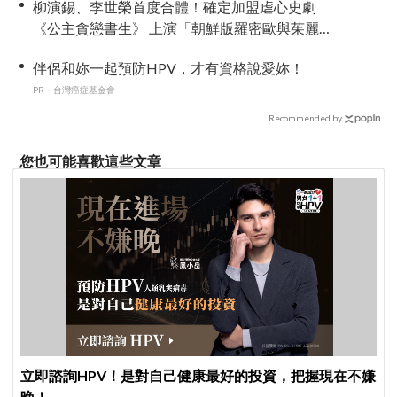
柳演錫、李世榮首度合體！確定加盟虐心史劇
《公主貪戀書生》 上演「朝鮮版羅密歐與茱麗
葉」
伴侶和妳一起預防HPV，才有資格說愛妳！
PR・台灣癌症基金會
Recommended by
您也可能喜歡這些文章
立即諮詢HPV！是對自己健康最好的投資，把握現在不嫌
晚！