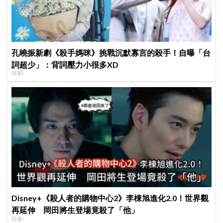
孔曉振新劇《殺手媽咪》挑戰沉默寡言的殺手！自曝「台
詞超少」：背詞壓力小很多XD
韓劇
Disney+《殺人者的購物中心2》李棟旭進化2.0！世界觀
再延伸 岡田將生登場竟殺了「他」
韓劇