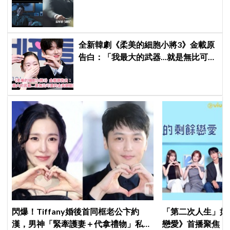
觀眾毛骨悚然
全新韓劇《柔美的細胞小將3》金載原
告白：「我最大的武器...就是無比可愛
的金高銀姐姐」
閃爆！Tiffany婚後首同框老公卞約
「第二次人生」如
漢，男神「緊牽護妻＋代拿禮物」私下
戀愛》首播聚焦「