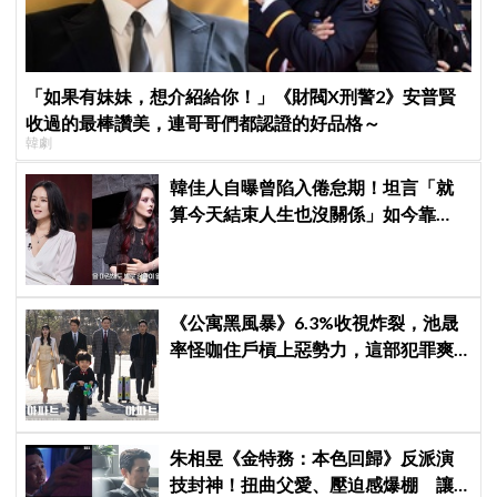
「如果有妹妹，想介紹給你！」《財閥X刑警2》安普賢
收過的最棒讚美，連哥哥們都認證的好品格～
韓劇
韓佳人自曝曾陷入倦怠期！坦言「就
算今天結束人生也沒關係」如今靠
YouTube重拾生活樂趣
《公寓黑風暴》6.3%收視炸裂，池晟
率怪咖住戶槓上惡勢力，這部犯罪爽
劇週末全韓都在看
朱相昱《金特務：本色回歸》反派演
技封神！扭曲父愛、壓迫感爆棚 讓