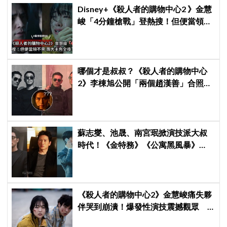
Disney+《殺人者的購物中心2 》金慧
峻「4分鐘槍戰」登熱搜！但便當領不
完兩大主角全掛了⋯
哪個才是叔叔？《殺人者的購物中心
2》李棟旭公開「兩個趙漢善」合照，
全網傻眼：根本分不出來！
蘇志燮、池晟、南宮珉掀演技派大叔
時代！《金特務》《公寓黑風暴》
《婚姻之後》收視、人氣雙爆發
《殺人者的購物中心2》金慧峻痛失夥
伴哭到崩潰！爆發性演技震撼觀眾
點燃復仇怒火