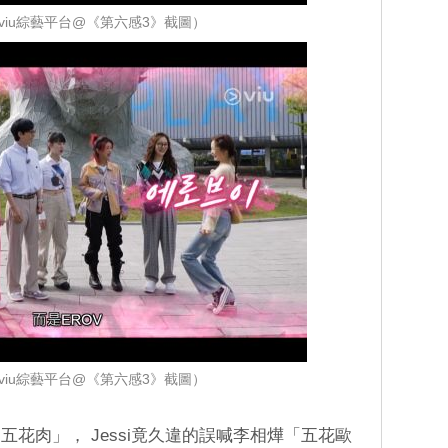
viu綜藝平台@《第六感3》截圖）
viu綜藝平台@《第六感3》截圖）
花肉」， Jessi竟久違的誤喊李相燁「五花歐