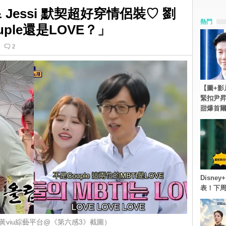
Jessi 默契超好穿情侶裝♡ 劉
熱門
uple還是LOVE？」
2
【圖+影
緊扣尹昇
甜爆首
Disn
表！下
黃viu綜藝平台@《第六感3》截圖）