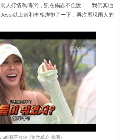
兩人打情罵俏(?)，劉在錫忍不住說：「我們其他
essi就上前和李相燁抱了一下，再次展現兩人的
viu綜藝平台@《第六感3》截圖）