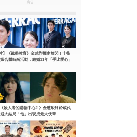
廣告
片】《鐵拳教育》金武烈攜妻放閃！十指
娥合體時尚活動，結婚11年「手比愛心」
爾
ey+《殺人者的購物中心2 》金慧埈終於成代
周迎大結局「他」出現成最大伏筆