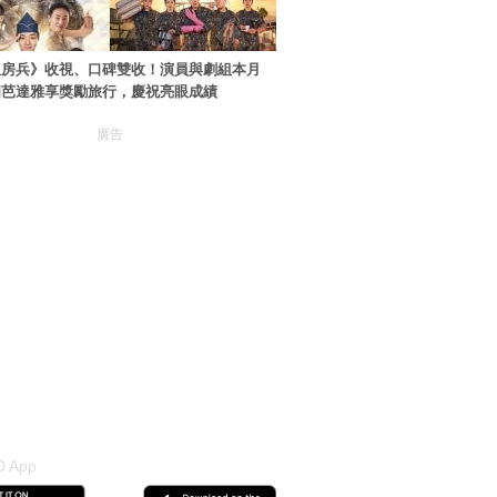
伙房兵》收視、口碑雙收！演員與劇組本月
國芭達雅享獎勵旅行，慶祝亮眼成績
廣告
 App