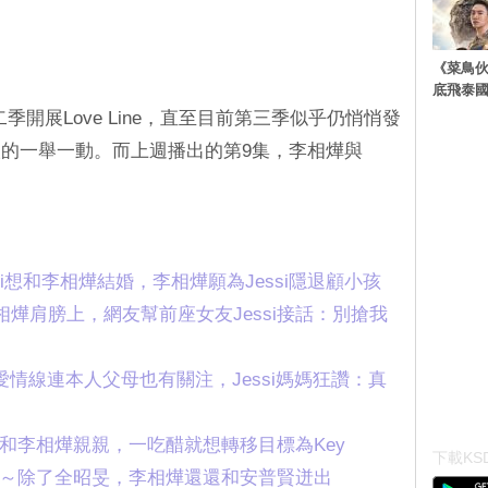
《菜鳥
底飛泰
二季開展Love Line，直至目前第三季似乎仍悄悄發
的一舉一動。而上週播出的第9集，李相燁與
ssi想和李相燁結婚，李相燁願為Jessi隱退顧小孩
燁肩膀上，網友幫前座女友Jessi接話：別搶我
 的愛情線連本人父母也有關注，Jessi媽媽狂讚：真
想著和李相燁親親，一吃醋就想轉移目標為Key
下載KSD
桶啦～除了全昭旻，李相燁還還和安普賢迸出