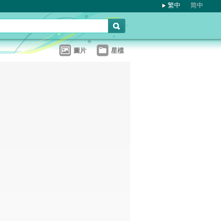
繁中
简中
圖片
星檔