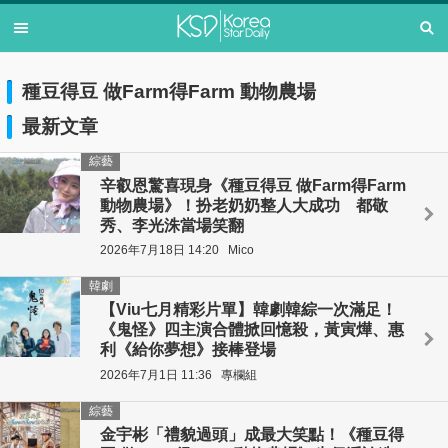
種豆得豆 做Farm得Farm 動物農場
最新文章
綜藝
辛叡恩驚喜現身《種豆得豆 做Farm得Farm
動物農場》！扮老奶奶整人大成功 都敬
秀、李光洙當場笑翻
2026年7月18日 14:20
Mico
韓劇
【Viu七月精彩片單】韓劇韓綜一次滿足！
《鬼怪》四主演合體掀回憶殺，黃寅燁、惠
利《給你夢想》接棒登場
2026年7月1日 11:36
專欄組
綜藝
金宇彬「禮貌過頭」成最大笑點！《種豆得