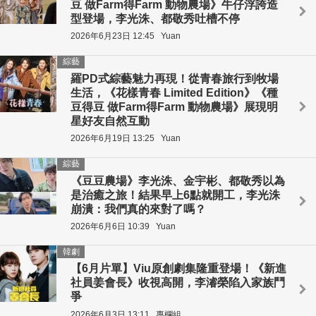
豆 做Farm得Farm 動物農場》牛仔浮誇造
型登場，李光洙、都敬秀吐槽不停
2026年6月23日 12:45
Yuan
綜藝
羅PD式綜藝魅力再現！從青春旅行到牧場
生活，《花樣青春 Limited Edition》《種
豆得豆 做Farm得Farm 動物農場》展現明
星好友自然互動
2026年6月19日 13:25
Yuan
綜藝
《豆豆農場》李光洙、金宇彬、都敬秀以為
是治癒之旅！結果早上6點就開工，李光洙
崩潰：我們真的來對了嗎？
2026年6月6日 10:39
Yuan
韓劇
【6月片單】Viu原創劇集隆重登場！《新進
社員姜會長》收視高開，李濬榮陷入家族鬥
爭
2026年6月3日 13:11
專欄組