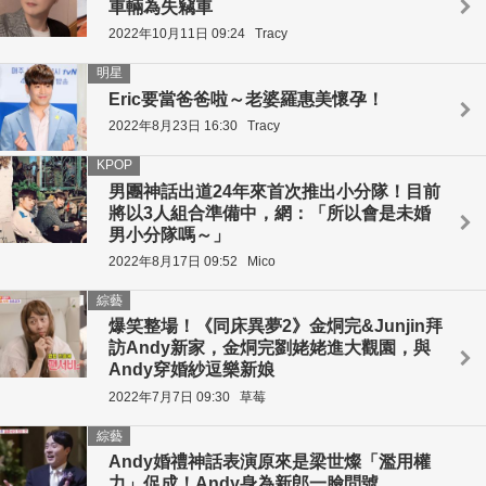
車輛為失竊車
2022年10月11日 09:24
Tracy
明星
Eric要當爸爸啦～老婆羅惠美懷孕！
2022年8月23日 16:30
Tracy
KPOP
男團神話出道24年來首次推出小分隊！目前
將以3人組合準備中，網：「所以會是未婚
男小分隊嗎～」
2022年8月17日 09:52
Mico
綜藝
爆笑整場！《同床異夢2》金烔完&Junjin拜
訪Andy新家，金烔完劉姥姥進大觀園，與
Andy穿婚紗逗樂新娘
2022年7月7日 09:30
草莓
綜藝
Andy婚禮神話表演原來是梁世燦「濫用權
力」促成！Andy身為新郎一臉問號，