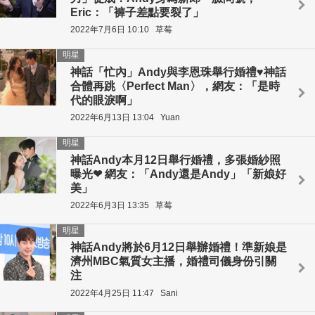
Eric：「褲子差點要裂了」
2022年7月6日 10:10
草莓
明星
神話「忙內」Andy與李恩珠舉行婚禮♥神話
合體再跳〈Perfect Man〉，網友：「是時
代的眼淚啊」
2022年6月13日 13:04
Yuan
明星
神話Andy本月12日舉行婚禮，多張婚紗照
曝光❤ 網友：「Andy還是Andy」「新娘好
美」
2022年6月3日 13:35
草莓
明星
神話Andy將於6月12日舉辦婚禮！準新娘是
濟州MBC氣質女主播，婚禮司儀身份引關
注
2022年4月25日 11:47
Sani