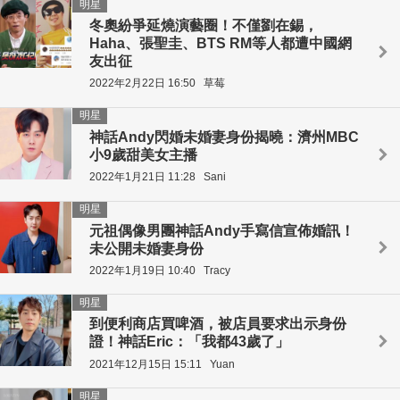
明星
冬奧紛爭延燒演藝圈！不僅劉在錫，
Haha、張聖圭、BTS RM等人都遭中國網
友出征
2022年2月22日 16:50
草莓
明星
神話Andy閃婚未婚妻身份揭曉：濟州MBC
小9歲甜美女主播
2022年1月21日 11:28
Sani
明星
元祖偶像男團神話Andy手寫信宣佈婚訊！
未公開未婚妻身份
2022年1月19日 10:40
Tracy
明星
到便利商店買啤酒，被店員要求出示身份
證！神話Eric：「我都43歲了」
2021年12月15日 15:11
Yuan
明星