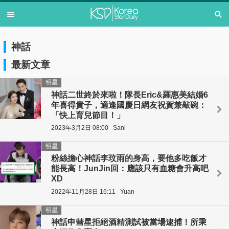
神話
最新文章
明星
神話二世終於來啦！隊長Eric&羅惠美結婚6
年喜得貴子，適逢國慶日網友祝賀兼敲碗：
「快上育兒節目！」
2023年3月2日 08:00
Sani
明星
粉絲擔心神話李玟雨的身高，要他多吃飯才
能長高！JunJin回：應該只有血糖會升高吧
XD
2022年11月28日 16:11
Yuan
明星
神話申彗星拒絕酒精測試被當場逮捕！所乘