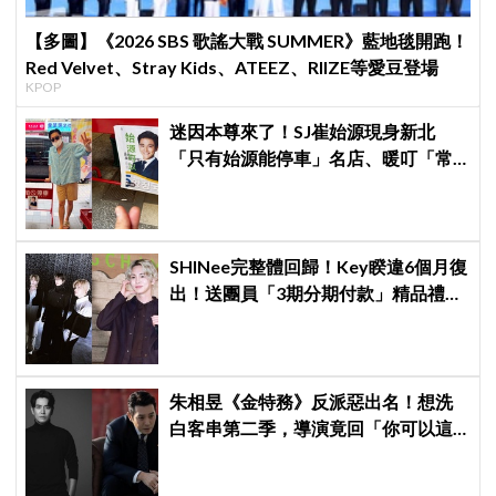
【多圖】《2026 SBS 歌謠大戰 SUMMER》藍地毯開跑！
Red Velvet、Stray Kids、ATEEZ、RIIZE等愛豆登場
KPOP
迷因本尊來了！SJ崔始源現身新北
「只有始源能停車」名店、暖叮「常
幫我換照片」，店家尖叫合照網笑
翻：這輩子不能脫粉了
SHINee完整體回歸！Key睽違6個月復
出！送團員「3期分期付款」精品禮
物，不忘留一份給已故鐘鉉
朱相昱《金特務》反派惡出名！想洗
白客串第二季，導演竟回「你可以這
樣演.....」他秒喊：不要！