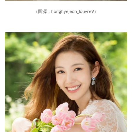
（圖源：honghyejeon_louvre9）