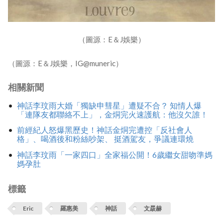
（圖源：E＆J娛樂）
（圖源：E＆J娛樂，IG@muneric）
相關新聞
神話李玟雨大婚「獨缺申彗星」遭疑不合？ 知情人爆
「連隊友都聯絡不上」，金烔完火速護航：他沒欠誰！
前經紀人怒爆黑歷史！神話金烔完遭控「反社會人
格」、喝酒後和粉絲吵架、 挺酒駕友，爭議連環燒
神話李玟雨「一家四口」全家福公開！6歲繼女甜吻準媽
媽孕肚
標籤
Eric
羅惠美
神話
文晸赫