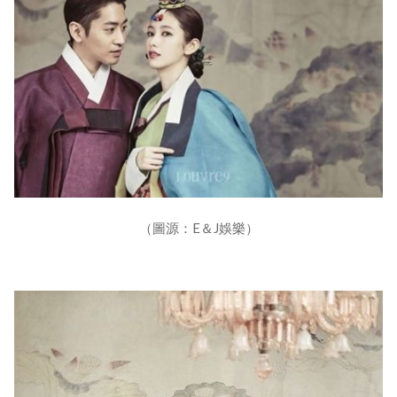
（圖源：E＆J娛樂）