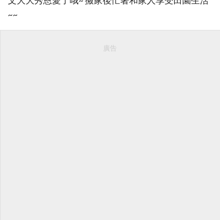
文大大秀恩愛了哦~ 搬家後忙著和家人享受田園生活
~~
廣告