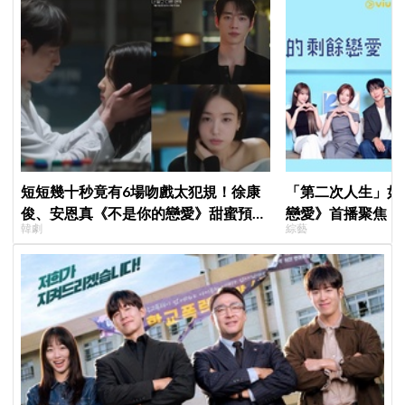
短短幾十秒竟有6場吻戲太犯規！徐康
「第二次人生」如
俊、安恩真《不是你的戀愛》甜蜜預告
戀愛》首播聚焦「
韓劇
綜藝
公開，網友直呼：太期待了！
全場淚崩，初見面