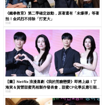
《鐵拳教育》第二季確定啟動，原著還有「未爆彈」等著
拍！金武烈不排除「打更大」
韓劇
【圖】Netflix 浪漫喜劇《我的荒糖戀愛》即將上線！丁
海寅＆賀營甜蜜亮相製作發表會，甜蜜CP化學反應引期
韓劇
待