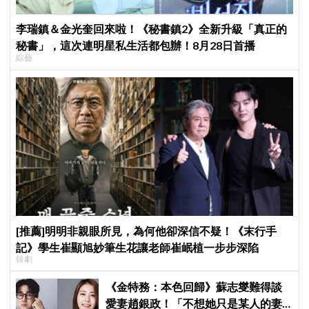
李瑞鎮＆金光奎回來啦！《秘書鎮2》全新升級「真正的
秘書」，這次連明星私生活都包辦！8月28日首播
綜藝
[推薦]明明非親眼所見，為何他卻深信不疑！《末行手
記》學生崔顯旭妙筆生花讓老師崔岷植一步步深陷
韓劇
《金特務：本色回歸》蘇志燮難得談
愛妻趙銀政！「不想她只是某人的妻