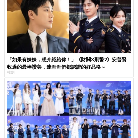
「如果有妹妹，想介紹給你！」《財閥X刑警2》安普賢
收過的最棒讚美，連哥哥們都認證的好品格～
韓劇