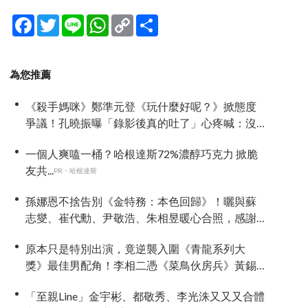
Facebook
Twitter
Line
WhatsApp
Copy
分
Link
享
為您推薦
《殺手媽咪》鄭準元登《玩什麼好呢？》掀態度
爭議！孔曉振曝「錄影後真的吐了」心疼喊：沒
能救你
一個人爽嗑一桶？哈根達斯72%濃醇巧克力 掀脆
友共...
PR・哈根達斯
孫娜恩不捨告別《金特務：本色回歸》！曬與蘇
志燮、崔代勳、尹敬浩、朱相昱暖心合照，感謝
劇組與粉絲陪伴
原本只是特別出演，竟逆襲入圍《青龍系列大
獎》最佳男配角！李相二憑《菜鳥伙房兵》黃錫
浩寫下「最強特別出演」傳奇
「至親Line」金宇彬、都敬秀、李光洙又又又合體