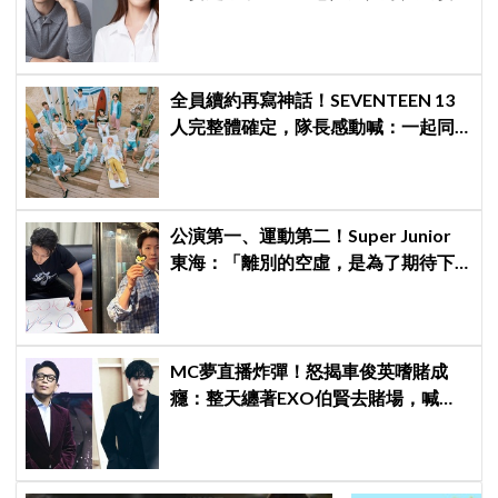
子」一句話展現滿滿尊重與愛
全員續約再寫神話！SEVENTEEN 13
人完整體確定，隊長感動喊：一起同
船向前衝
公演第一、運動第二！Super Junior
東海：「離別的空虛，是為了期待下
次再見」
MC夢直播炸彈！怒揭車俊英嗜賭成
癮：整天纏著EXO伯賢去賭場，喊話
「伯賢啊，男人就是要會賭」