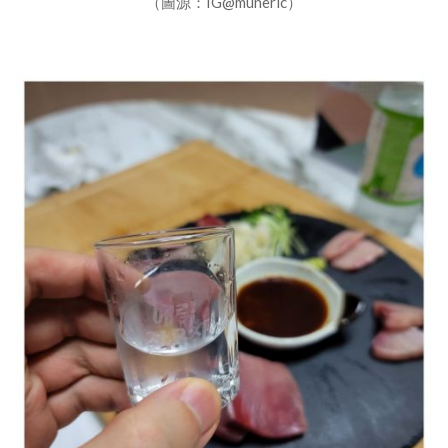
（圖源：IG@muneric）