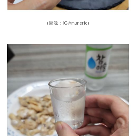
（圖源：IG@muneric）