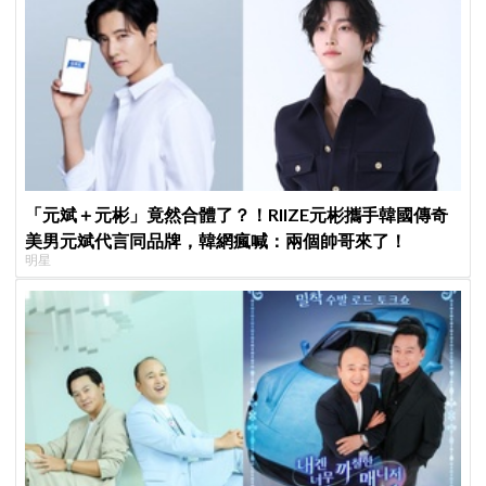
「元斌＋元彬」竟然合體了？！RIIZE元彬攜手韓國傳奇
美男元斌代言同品牌，韓網瘋喊：兩個帥哥來了！
明星