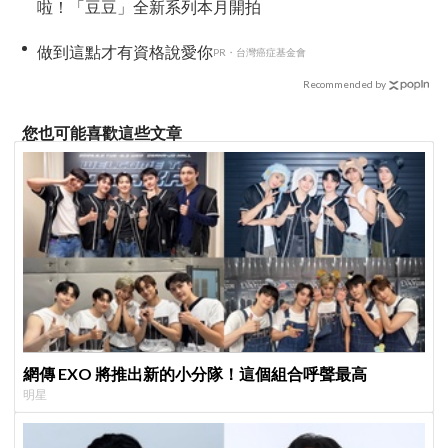
啦！「豆豆」全新系列本月開拍
做到這點才有資格說愛你
PR・台灣癌症基金會
Recommended by
您也可能喜歡這些文章
網傳 EXO 將推出新的小分隊！這個組合呼聲最高
明星