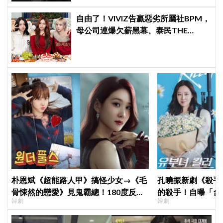
自由了！VIVIZ告贏惡劣所屬社BPM，
母公司連爆欠薪黑幕、泰民THE
BOYZ李昇基集體逃亡
朴恩斌《超能路人甲》搞怪少女→《毛
孔曉振新劇《殺手
骨悚然的戀愛》見鬼霸總！180度反差
的殺手！自曝「台
韓劇
韓劇
演技獲讚「信看演員」
小很多XD