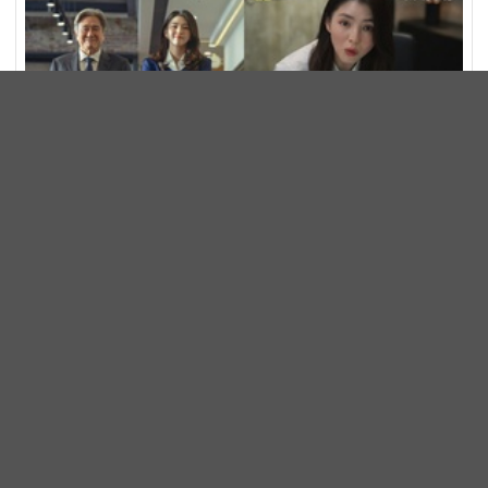
崔岷植、韓韶禧《高年級實習生》海報＋預告同步公開！
37年資深實習生遇上美女CEO
電影