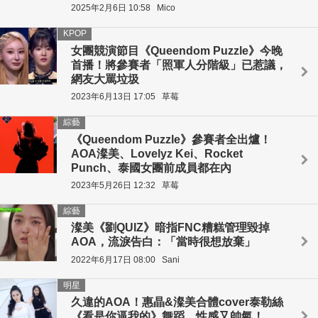
2025年2月6日 10:58
Mico
KPOP
女團競演節目《Queendom Puzzle》今晚
首播！將參賽者「照軍人分階級」已惹議，
網友大罵垃圾
2023年6月13日 17:05
草莓
綜藝
《Queendom Puzzle》參賽者全出爐！
AOA澯美、Lovelyz Kei、Rocket
Punch、泰國女團前成員都在內
2023年5月26日 12:32
草莓
綜藝
澯美《劉QUIZ》暗指FNC糟糕管理毀掉
AOA，流淚告白：「當時很想放棄」
2022年6月17日 08:00
Sani
明星
久違的AOA！惠晶&澯美合體cover泰勒絲
《看是你逼我的》舞蹈，性感又帥氣！