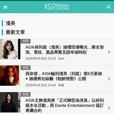
澯美
最新文章
明星
AOA林到婲（澯美）婚禮現場曝光，隊友智
珉、雪炫、惠晶齊聚見證幸福時刻
2025年6月28日 20:23
Sani
明星
酉奈後，AOA輪到澯美（到婲）當6月新娘
♥ 婚禮將在綜藝《朝鮮情聖》公開
2025年5月10日 13:40
草莓
明星
AOA主舞澯美將「正式轉型為演員」以林到
婲本名活動，與 Dante Entertainment 簽訂
專屬合約