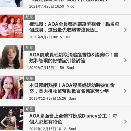
2021年7月25日 16:50
Mico
明星
權珉娥：AOA全員都是霸凌旁觀者！點名每
個成員，道出最先取關雪炫原因...
2020年8月7日 08:15
Rui
明星
AOA前成員珉娥取消追蹤雪炫&澯美IG！雪
炫和智珉的好情誼引發討論
2020年7月16日 11:59
Sani
明星
本日韓網熱搜！AOA澯美媽媽幼時被迫偷
盜，長大後收留幫助數百名翹家青少年
2019年12月27日 15:26
Sani
明星
AOA見面會上全體打扮成Disney公主！ 每
個人都超有特色
2019年12月16日 10:12
Sani