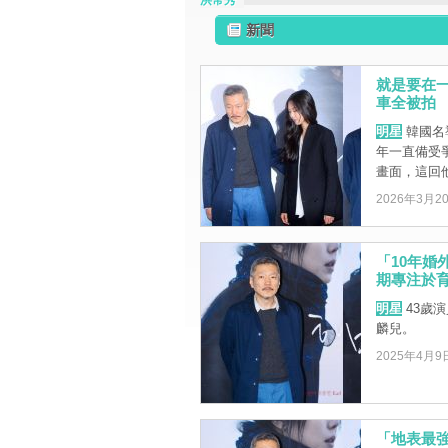
洪常秀
新聞
就是要在
車全被拍
明星
韓國名
年一直備受
畫面，這回他
2026年3月2
「10年婚
期專注於
明星
43歲
麟兒。
2025年4月9
「地表最