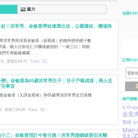
圖片
追蹤KSD
一起！洪常秀、金敏喜帶娃連環出沒，公園遛娃、機場推
導洪常秀與演員金敏喜（金珉禧）的婚外戀持續十數
爭議，兩人日前在仁川機場被拍到「一家三口」同框
們不再躲躲藏藏， ...
訂閱KSD
0日 星期五09:37
Tracy
外戀」金敏喜為65歲洪常秀生子：兒子戶籍成迷，兩人近
育兒事宜
演員金敏喜（又譯金珉禧）與65歲導演洪常秀近日喜獲
熱門標籤
G-Drag
日 星期三08:00
Tracy
金宣
聖經
全
Man
強小三」金敏喜預計今春分娩！洪常秀婚姻破裂但未離
兒