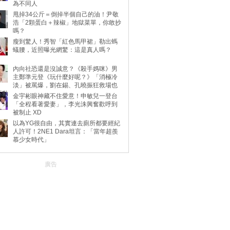
為不同人
甩掉34公斤＝倒掉半個自己的油！尹敬
浩「2顆蛋白＋辣椒」地獄菜單，你敢抄
嗎？
瘦到驚人！秀智「紅色馬甲裙」勒出螞
蟻腰，近照曝光網驚：這是真人嗎？
內向社恐還是沒誠意？《殺手媽咪》男
主鄭準元登《玩什麼好呢？》「消極冷
淡」被罵爆，劉在錫、孔曉振狂救場也
不動
金宇彬眼神藏不住愛意！申敏兒一登台
「全程看著愛妻」，李光洙興奮歡呼到
被制止 XD
以為YG很自由，其實連去廁所都要經紀
人許可！2NE1 Dara坦言：「當年超羨
慕少女時代」
廣告