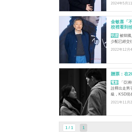
2024年5月1
金敏喜「
校裡看到
明星
被韓國
少配已經交
2022年12月
贈票：在2
電影
「亞洲
詮釋出走男
級，KSD現
2021年11月
1 / 1
1