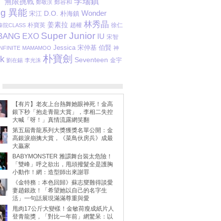
李瑞鎮
無限挑戰
鄭容和
鄭敬淏
ng 異能
D.O.
Wonder
宋江
朴海鎮
林秀晶
姜素拉
朴寶英
趙權
徐仁
泰院CLASS
Super Junior
BANG
EXO
IU
宋智
Jessica
伯賢
宋仲基
INFINITE
MAMAMOO
神
朴寶劍
k
Seventeen
金宇
劉在錫
李光洙
【有片】老友上台熱舞她眼神死！金高
銀下秒「抱走青龍大賞」，李相二失控
大喊「呀！」真情流露網笑翻
第五屆青龍系列大獎獲獎名單公開：金
高銀淚崩擒大賞，《菜鳥伙房兵》成最
大贏家
BABYMONSTER 雅譞舞台裝太危險！
「雙峰」呼之欲出，甩頭撥髮全是護胸
小動作！網：造型師出來謝罪
《金特務：本色回歸》蘇志燮難得談愛
妻趙銀政！「希望她以自己的名字生
活」一句話展現滿滿尊重與愛
甩肉17公斤大變樣！金敏荷瘦成紙片人
登青龍獎，「對比一年前」網驚呆：以