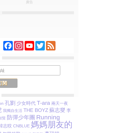
廣告
Facebook
Instagram
YouTube
Twitter
Feed
T-ara
孔劉
少女時代
on
兩天一夜
虎
蘇志燮
THE BOYZ
李
我獨自生活
Running
防彈少年團
智賢
媽媽朋友的
韓志旼
CNBLUE
子