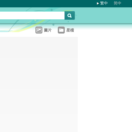
繁中
简中
圖片
星檔