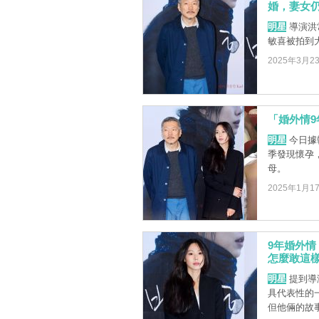
婚，妻女
明星
導演洪
敏喜被拍到
2025年3月2
「婚外情9
明星
今日據韓
季發現懷孕
母。
2025年1月1
9年婚外
怎麼敢這
明星
提到導
具代表性的
但他倆的故事