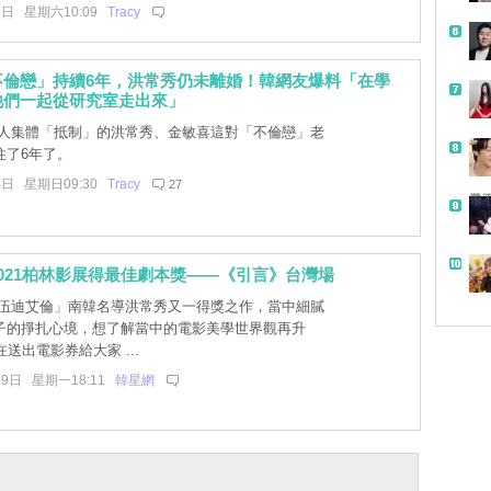
1日 星期六10:09
Tracy
不倫戀」持續6年，洪常秀仍未離婚！韓網友爆料「在學
他們一起從研究室走出來」
人集體「抵制」的洪常秀、金敏喜這對「不倫戀」老
往了6年了。
4日 星期日09:30
Tracy
27
帶
021柏林影展得最佳劇本獎——《引言》台灣場
伍迪艾倫」南韓名導洪常秀又一得獎之作，當中細膩
子的掙扎心境，想了解當中的電影美學世界觀再升
在送出電影券給大家 ...
29日 星期一18:11
韓星網