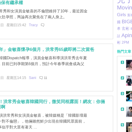
仍保有繼承權
Movi
常秀和女演員金敏喜的不倫戀維持了10年，最近因金
Girls
梨
大肚孕照，輿論再次聚焦在了兩人身上。
BIG
國
3日 星期日15:42
Tracy
玄彬
孝
Apin
話
彬
2PM
年」金敏喜懷孕6個月，洪常秀65歲即將二次當爸
熱門文章
國Dispatch報導，演員金敏喜和導演洪常秀去年夏
，目前已到孕期第6個月，預計今年春季就會成為父
7日 星期五14:15
Sani
11
情！洪常秀金敏喜韓國同行，微笑同框露面！網友：你倆
樣啊
演洪常秀和女演員金敏喜，被韓媒稱是「韓國影壇最
一對不倫戀」，他倆雖然鮮少出現在韓國民眾面前，
似乎對大眾有著天 ...