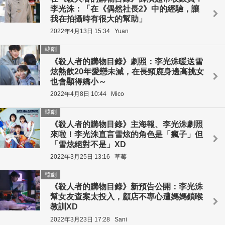
李光洙：「在《偶然社長2》中的經驗，讓
我在拍攝時有很大的幫助」
2022年4月13日 15:34
Yuan
韓劇
《殺人者的購物目錄》劇照：李光洙暖送雪
炫熱飲20年愛戀未減，在長頸鹿身邊高挑女
也會顯得嬌小～
2022年4月8日 10:44
Mico
韓劇
《殺人者的購物目錄》主海報、李光洙劇照
來啦！李光洙直言雪炫的角色是「瘋子」但
「雪炫絕對不是」XD
2022年3月25日 13:16
草莓
韓劇
《殺人者的購物目錄》新預告公開：李光洙
幫女友查案太投入，顧店不專心遭媽媽鎖喉
教訓XD
2022年3月23日 17:28
Sani