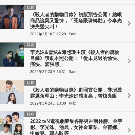
韓劇
《殺人者的購物目錄》初版預告公開！結帳
商品詭異又驚悚，「死魚眼珠轉動」令李光
洙失聲尖叫！
2022年3月16日 17:29
Sani
韓劇
李光洙&雪炫&陳熙瓊主演《殺人者的購物
目錄》讀劇本照公開：「從未見過的愉快、
痛快、緊張感」
2022年2月23日 16:31
Sani
韓劇
《殺人者的購物目錄》劇照首公開，導演透
露選角理由：李光洙好感度高，雪炫亮眼
2022年1月24日 13:30
草莓
韓劇
2022 tvN電視劇聚集各路男神南柱赫、金宇
彬、李光洙、池晟，女神金泰梨、金荷娜、
申敏兒、韓志旼等