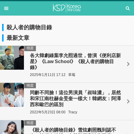
殺人者的購物目錄
最新文章
明星
各大韓劇綠葉李允熙過世，曾演《便利店新
星》《Law School》《殺人者的購物目
錄》
2025年1月11日 17:12
草莓
明星
同齡不同臉！這位男演員「叔味濃」，居然
和宋江南柱赫金旻奎一樣大！韓網友：阿澤
西和歐巴的區別
2022年5月23日 08:00
Tracy
明星
《殺人者的購物目錄》雪炫劇照醜到認不