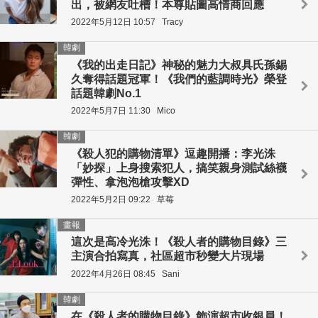
出，被網友吐槽！本尊貼圖高情商回應
2022年5月12日 10:57
Tracy
韓劇
《我的出走日記》神秘的魅力大叔具氏孫錫
久奪得話題冠軍！《我們的藍調時光》榮登
話題韓劇No.1
2022年5月7日 11:30
Mico
韓劇
《殺人犯的購物清單》逗趣開播：李光洙
「妙探」上身搜索犯人，搞笑親身測試絲襪
彈性、拿泡泡槍攻擊XD
2022年5月2日 09:22
草莓
畫報
這次是高冷光洙！《殺人者的購物目錄》三
主演合拍寫真，社區超市秒變大片現場
2022年4月26日 08:45
Sani
韓劇
在《殺人者的購物目錄》飾演超市收銀員！