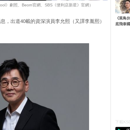
chool》劇照、Beom官網、SBS《便利店新星》官網）
《菜鳥
消息，出道40載的資深演員李允熙（又譯李胤熙）
底飛泰
下載KSD