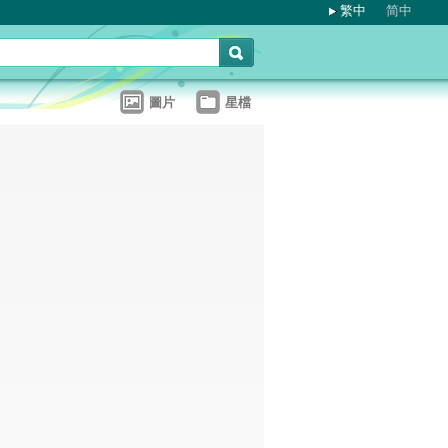
繁中
简中
圖片
星檔