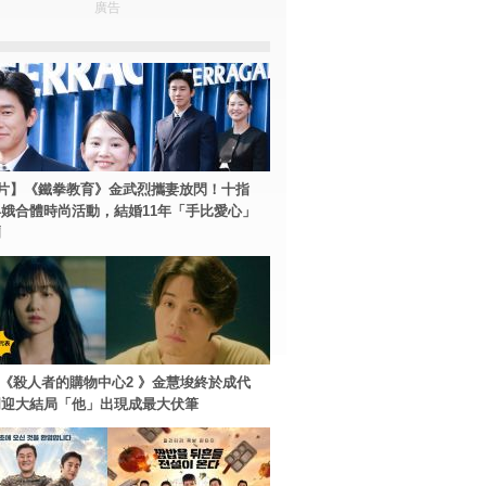
廣告
片】《鐵拳教育》金武烈攜妻放閃！十指
娥合體時尚活動，結婚11年「手比愛心」
爾
ey+《殺人者的購物中心2 》金慧埈終於成代
周迎大結局「他」出現成最大伏筆