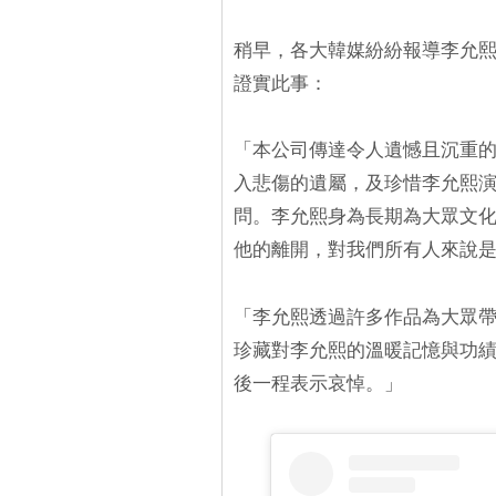
稍早，各大韓媒紛紛報導李允熙
證實此事：
「本公司傳達令人遺憾且沉重
入悲傷的遺屬，及珍惜李允熙
問。李允熙身為長期為大眾文
他的離開，對我們所有人來說
「李允熙透過許多作品為大眾帶
珍藏對李允熙的溫暖記憶與功
後一程表示哀悼。」