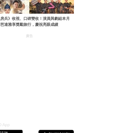
伙房兵》收視、口碑雙收！演員與劇組本月
國芭達雅享獎勵旅行，慶祝亮眼成績
廣告
 App