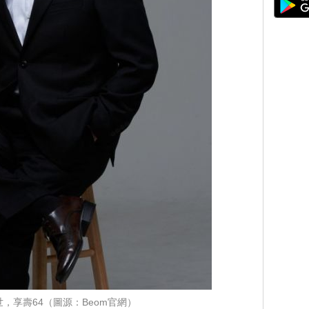
，享壽64（圖源：Beom官網）