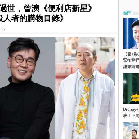
過世，曾演《便利店新星》
熱門
》《殺人者的購物目錄》
【圖+影
緊扣尹昇
甜爆首
Disn
表！下