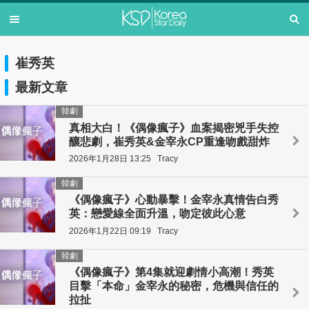
崔秀英
最新文章
韓劇
真相大白！《偶像瘋子》血案揭密兇手失控
釀悲劇，崔秀英&金宰永CP重逢吻戲甜炸
2026年1月28日 13:25
Tracy
韓劇
《偶像瘋子》心動暴擊！金宰永真情告白秀
英：戀愛線全面升溫，吻定彼此心意
2026年1月22日 09:19
Tracy
韓劇
《偶像瘋子》第4集就迎劇情小高潮！秀英
目擊「本命」金宰永的秘密，危機與信任的
拉扯