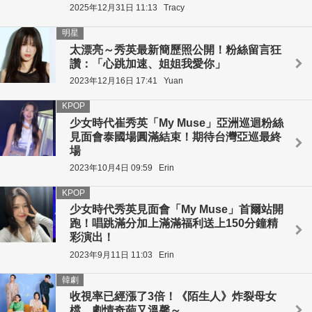
2025年12月31日 11:13
Tracy
明星
太漂亮～秀英最新簡歷照公開！粉絲留言狂
讚：「心跳加速、姐姐我愛你」
2023年12月16日 17:41
Yuan
KPOP
少女時代崔秀英「My Muse」亞洲巡迴粉絲
見面會泰國場圓滿結束！期待台灣亞巡最終
場
2023年10月4日 09:59
Erin
KPOP
少女時代秀英見面會「My Muse」首爾站開
跑！唱跳滿分加上滿滿福利送上150分鐘精
彩演出！
2023年9月11日 11:03
Erin
韓劇
收視率已經漲了3倍！《陌生人》炸裂母女
檔，劇情奇葩又溫馨～