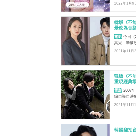
2022年1月9
韓版《不能
景改為音
電影
今日（
真兒、辛叡
2021年11月
韓版《不能
重現經典
電影
200
編自導自演
2021年11月
韓國翻拍台