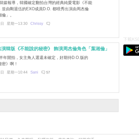
日韓媒報導，韓國確定翻拍台灣的經典純愛電影《不能
並由剛退伍的EXO成員D.O. 都暻秀出演由周杰倫
湘倫」。
5日 星期一13:30
Chrissy
下載KSD
定出演韓版《不能說的秘密》 飾演周杰倫角色「葉湘倫」
半年開拍，女主角人選還未確定，好期待D.O.版的
秘密》啊！
5日 星期一10:44
Sani
57