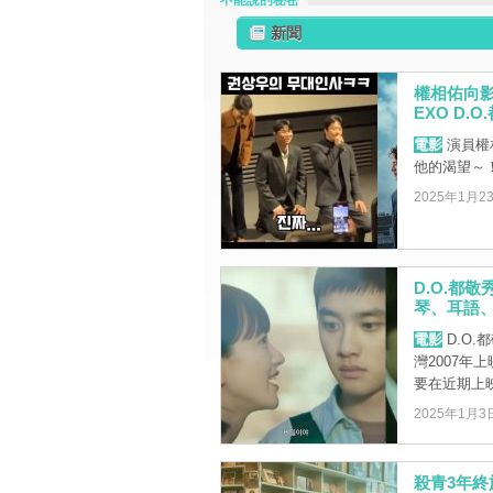
不能說的秘密
新聞
權相佑向影
EXO D.O
電影
演員權
他的渴望～
2025年1月2
D.O.都
琴、耳語
電影
D.O
灣2007年
要在近期上
2025年1月3
殺青3年