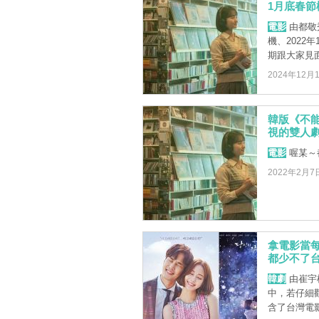
1月底春節
電影
由都敬
機、2022
期跟大家見
2024年12月
韓版《不
視的雙人
電影
喔某～
2022年2月7
拿電影當
都少不了
韓劇
由崔宇
中，若仔細
含了台灣電影