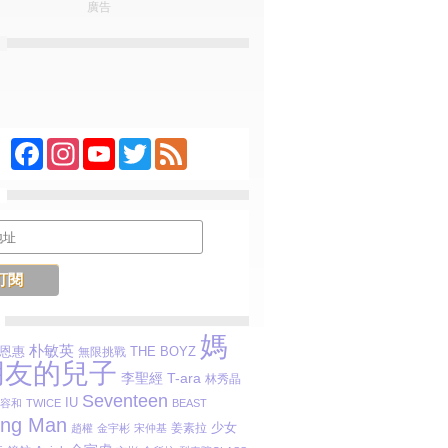
廣告
Facebook
Instagram
YouTube
Twitter
Feed
媽
朴敏英
恩惠
THE BOYZ
無限挑戰
朋友的兒子
李聖經
T-ara
林秀晶
Seventeen
IU
容和
TWICE
BEAST
ing Man
少女
姜素拉
趙權
金宇彬
宋仲基