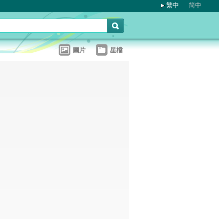
繁中
简中
圖片
星檔