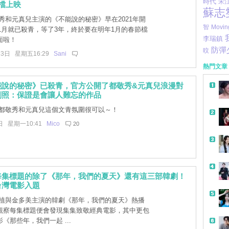
時代
宋
檔上映
蘇志
秀和元真兒主演的《不能說的秘密》早在2021年開
智
Movi
年1月就已殺青，等了3年，終於要在明年1月的春節檔
李瑞鎮
面啦！
防彈
旼
13日 星期五16:29
Sani
熱門文章
能說的秘密》已殺青，官方公開了都敬秀&元真兒浪漫對
劇照：保證是會讓人難忘的作品
都敬秀和元真兒這個文青氛圍很可以～！
日 星期一10:41
Mico
20
每集標題的除了《那年，我們的夏天》還有這三部韓劇！
台灣電影入題
植與金多美主演的韓劇《那年，我們的夏天》熱播
觀察每集標題便會發現集集致敬經典電影，其中更包
《那些年，我們一起 ...