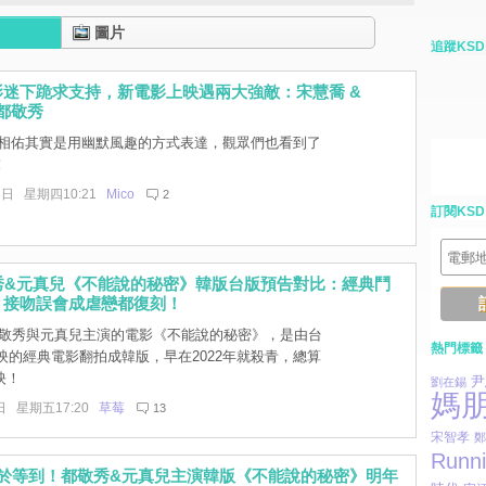
圖片
追蹤KSD
迷下跪求支持，新電影上映遇兩大強敵：宋慧喬 &
.都敬秀
相佑其實是用幽默風趣的方式表達，觀眾們也看到了
！
3日 星期四10:21
Mico
2
訂閱KSD
敬秀&元真兒《不能說的秘密》韓版台版預告對比：經典鬥
、接吻誤會成虐戀都復刻！
.都敬秀與元真兒主演的電影《不能說的秘密》，是由台
熱門標籤
上映的經典電影翻拍成韓版，早在2022年就殺青，總算
映！
尹
劉在錫
媽
日 星期五17:20
草莓
13
宋智孝
鄭
Runn
終於等到！都敬秀&元真兒主演韓版《不能說的秘密》明年