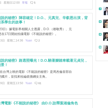
日 星期日12:00
草莓
5
說的秘密》陣容確定！D.O.、元真兒、辛叡恩出演，背
樂系學生的故事！
23日）據電影界相關人士透露，D.O.（都敬秀）、元
恩在17日開始拍攝電影《不能說的秘密》。
23日 星期二14:36
Yuan
2
說的秘密》路透照曝光！D.O.騎著腳踏車載著元貞兒，
場景！
7年在台灣上映的電影《不能說的秘密》是周杰倫首部自
的國片，並找來桂綸鎂擔綱女主角。
19日 星期五13:50
Yuan
61
灣電影《不能說的秘密》 由D.O.詮釋葉湘倫角色