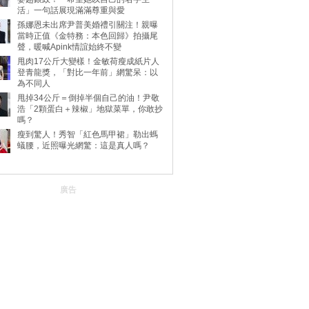
活」一句話展現滿滿尊重與愛
孫娜恩未出席尹普美婚禮引關注！親曝
當時正值《金特務：本色回歸》拍攝尾
聲，暖喊Apink情誼始終不變
甩肉17公斤大變樣！金敏荷瘦成紙片人
登青龍獎，「對比一年前」網驚呆：以
為不同人
甩掉34公斤＝倒掉半個自己的油！尹敬
浩「2顆蛋白＋辣椒」地獄菜單，你敢抄
嗎？
瘦到驚人！秀智「紅色馬甲裙」勒出螞
蟻腰，近照曝光網驚：這是真人嗎？
廣告