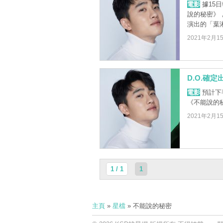
電影
據15
說的秘密》，
演出的「葉
2021年2月1
D.O.確
電影
預計下
《不能說的
2021年2月1
1 / 1
1
主頁
»
星檔
» 不能說的秘密