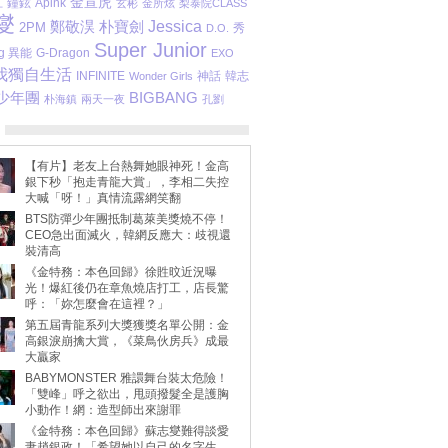
金宣虎
江
鐘鉉
Apink
玄彬
金所炫
梨泰院CLASS
燮
Jessica
朴寶劍
鄭敬淏
2PM
秀
D.O.
Super Junior
ng 異能
G-Dragon
EXO
我獨自生活
INFINITE
Wonder Girls
神話
韓志
少年團
BIGBANG
朴海鎮
兩天一夜
孔劉
【有片】老友上台熱舞她眼神死！金高
銀下秒「抱走青龍大賞」，李相二失控
大喊「呀！」真情流露網笑翻
BTS防彈少年團抵制葛萊美獎燒不停！
CEO急出面滅火，韓網反應大：歧視還
裝清高
《金特務：本色回歸》徐貹旼近況曝
光！爆紅後仍在章魚燒店打工，店長驚
呼：「妳怎麼會在這裡？」
第五屆青龍系列大獎獲獎名單公開：金
高銀淚崩擒大賞，《菜鳥伙房兵》成最
大贏家
BABYMONSTER 雅譞舞台裝太危險！
「雙峰」呼之欲出，甩頭撥髮全是護胸
小動作！網：造型師出來謝罪
《金特務：本色回歸》蘇志燮難得談愛
妻趙銀政！「希望她以自己的名字生