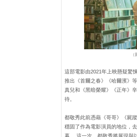
（圖
這部電影由2021年上映懸疑
推出《首爾之春》《哈爾濱》等作品
真兒和《黑暗榮耀》《正年》
待。
都敬秀此前憑藉《哥哥》《屍蹤
穩固了作為電影演員的地位，
幕。 這一次，都敬秀將展現與