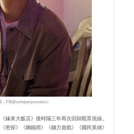
：FB@companysoosoo）
影《緣來大飯店》後時隔三年再次回歸觀眾視線。
》《密探》《鋼鐵雨》《錢力遊戲》《國民英雄》