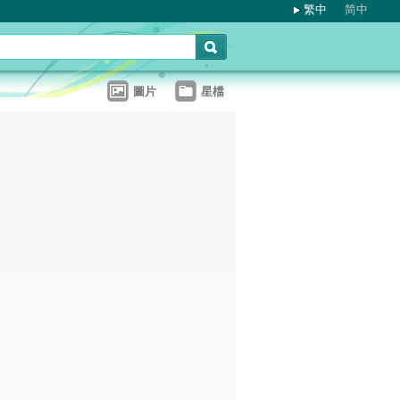
繁中
简中
圖片
星檔