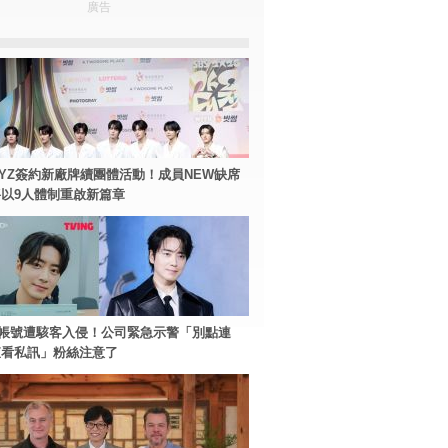
廣告
BOYZ簽約新廠牌續團體活動！成員NEW缺席
以9人體制重啟新篇章
帳號遭駭客入侵！公司緊急示警「別點連
查看私訊」粉絲注意了