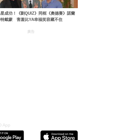
星成功！《劉QUIZ》同框《奧德賽》諾蘭
特戴蒙 害羞比YA幸福笑容藏不住
廣告
 App