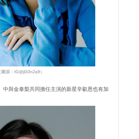
圖源：IG@j0i3n2a9）
年》中與金泰梨共同擔任主演的新星辛叡恩也有加