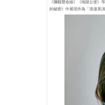
《攔截聲命線》《地獄公使》
的秘密》中展現作為「浪漫系