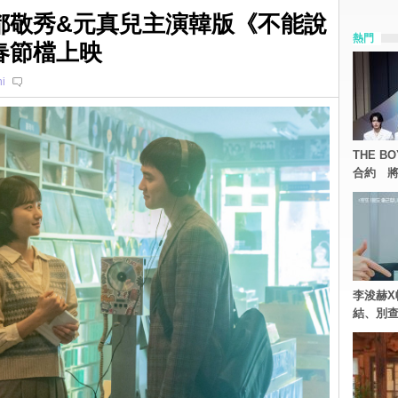
都敬秀&元真兒主演韓版《不能說
熱門
春節檔上映
i
THE 
合約 將
李浚赫X
結、別