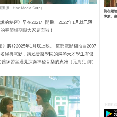
圖源：Hive Media Corp）
劉在錫追
導演、麥
的秘密》早在2021年開機、2022年1月就已殺
月的春節檔期跟大家見面啦！
》將於2025年1月底上映。 這部電影翻拍自2007
同名經典電影，講述音樂學院的鋼琴天才學生宥俊
的舊練習室遇見演奏神秘音樂的貞雅（元真兒 飾）
下載KSD