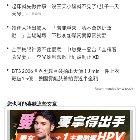
起床就先做件事，沒三天小腹就不見了! 肚子一天
天變...
PR・新素簡
韓佳人語出驚人：「若能重來，我不會嫁延政
勳！」全場嚇壞，下秒哀怨曝真實原因笑翻
金宇彬眼神藏不住愛意！申敏兒一登台「全程看
著愛妻」，李光洙興奮歡呼到被制止 XD
BTS 2026世界盃舞台裝拍出天價！Jimin一件上衣
飆破1.5億，整團貢獻慈善拍賣近半金額
Recommended by
您也可能喜歡這些文章