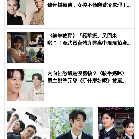
錄音檔瘋傳，女控不倫戀遭冷處理！
公司反駁：是私生飯
《鐵拳教育》「羅華振」又回來
啦？！金武烈合體九雲高中混混拍廣
告，兩人嚇壞反應笑翻劇迷：根本番
外篇！
內向社恐還是沒禮貌？《殺手媽咪》
男主鄭準元登《玩什麼好呢》被罵
爆，劉在錫、孔曉振狂救場也帶不動