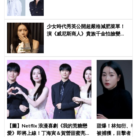
牌，韓網瘋喊：兩個帥哥來了！
少女時代秀英公開超嚴格減肥菜單！
演《威尼斯商人》貴族千金怕臉變
圓：天天只吃蛋和鍋巴
【圖】Netflix 浪漫喜劇《我的荒糖戀
甜爆！林知衍、李
愛》即將上線！丁海寅＆賀營甜蜜亮相
被捕獲，目擊者：