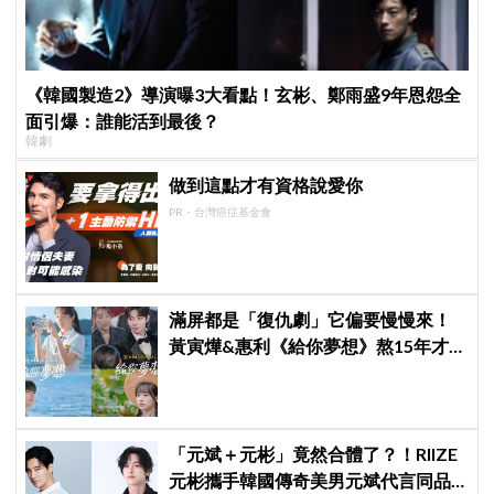
《韓國製造2》導演曝3大看點！玄彬、鄭雨盛9年恩怨全
面引爆：誰能活到最後？
韓劇
做到這點才有資格說愛你
PR・台灣癌症基金會
滿屏都是「復仇劇」它偏要慢慢來！
黃寅燁&惠利《給你夢想》熬15年才
重逢，觀眾：這才是大人的戀愛
「元斌＋元彬」竟然合體了？！RIIZE
元彬攜手韓國傳奇美男元斌代言同品