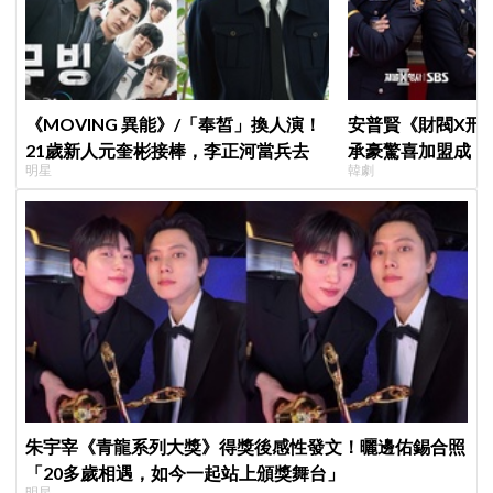
《MOVING 異能》/「奉皙」換人演！
安普賢《財閥X刑
21歲新人元奎彬接棒，李正河當兵去
承豪驚喜加盟成「
明星
韓劇
曝：太有存在感決
朱宇宰《青龍系列大獎》得獎後感性發文！曬邊佑錫合照
「20多歲相遇，如今一起站上頒獎舞台」
明星