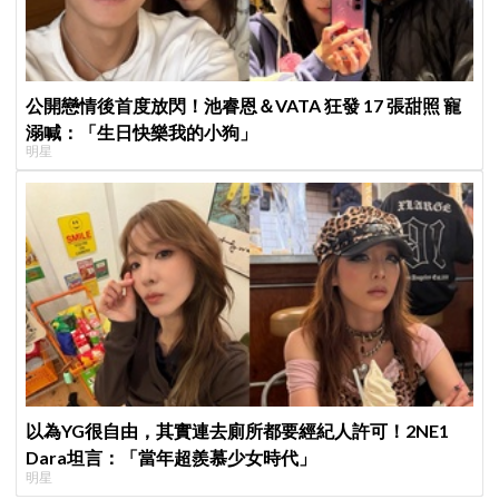
公開戀情後首度放閃！池睿恩＆VATA 狂發 17 張甜照 寵
溺喊：「生日快樂我的小狗」
明星
以為YG很自由，其實連去廁所都要經紀人許可！2NE1
Dara坦言：「當年超羨慕少女時代」
明星