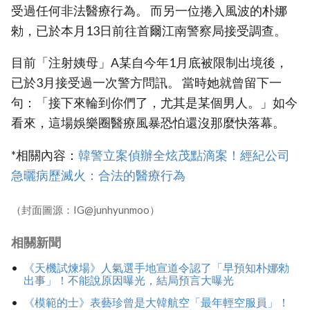
受過任何非法醫療行為。 而另一位捲入風波的朴娜
勑，已於本月13日前往首爾江南警察局接受調查。
目前「注射姨母」A某自今年1月底被限制出境後，
已於3月接受過一次警方問訊。 當時她就曾留下一
句：「接下來輪到你們了，尤其是某個男人。」如今
看來，這場娛樂圈醫療風暴恐怕還沒那麼快落幕。
*相關內容：
韓警立案偵辦全炫茂點滴案！經紀公司
急曬病歷滅火：合法的醫療行為
（封面圖源：IG@junhyunmoo）
相關新聞
《天機試煉場》人氣選手地宣道令認了「早預知朴娜勑
出事」！不能說原因曝光，結局預言大曝光
《模範的士》表藝珍曾是大韓航空「最年輕空服員」！