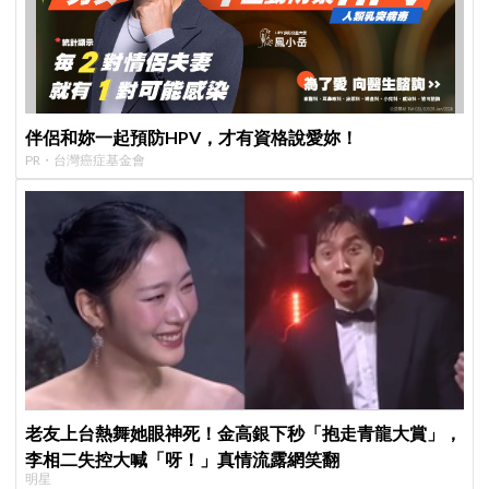
伴侶和妳一起預防HPV，才有資格說愛妳！
PR・台灣癌症基金會
老友上台熱舞她眼神死！金高銀下秒「抱走青龍大賞」，
李相二失控大喊「呀！」真情流露網笑翻
明星