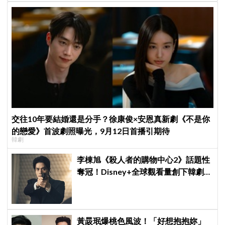
交往10年要結婚還是分手？徐康俊×安恩真新劇《不是你
的戀愛》首波劇照曝光，9月12日首播引期待
韓劇
李棟旭《殺人者的購物中心2》話題性
奪冠！Disney+全球觀看量創下韓劇新
紀錄
黃晸珉爆桃色風波！「好想抱抱妳」