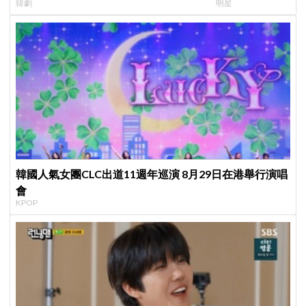
韓劇
明星
製作發表會，甜蜜CP化學反應引期待
韓國人氣女團CLC出道11週年巡演 8月29日在港舉行演唱
會
KPOP