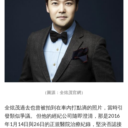
（圖源：全炫茂官網）
全炫茂過去也曾被拍到在車內打點滴的照片，當時引
發類似爭議。 但他的經紀公司隨即澄清，那是2016
年1月14日與26日的正規醫院治療紀錄，堅決否認接