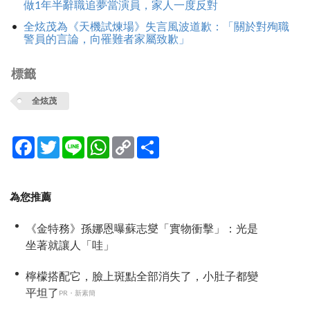
做1年半辭職追夢當演員，家人一度反對
全炫茂為《天機試煉場》失言風波道歉：「關於對殉職
警員的言論，向罹難者家屬致歉」
標籤
全炫茂
Facebook
Twitter
Line
WhatsApp
Copy
分
Link
享
為您推薦
《金特務》孫娜恩曝蘇志燮「實物衝擊」：光是
坐著就讓人「哇」
檸檬搭配它，臉上斑點全部消失了，小肚子都變
平坦了
PR・新素簡