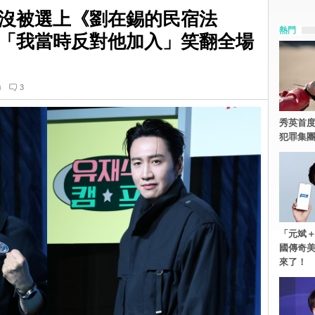
沒被選上《劉在錫的民宿法
熱門
「我當時反對他加入」笑翻全場
n
3
秀英首度
犯罪集
「元斌＋
國傳奇
來了！