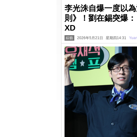
李光洙自爆一度以為
則》！劉在錫突爆：
XD
綜藝
2026年5月21日 星期四14:31
Yua