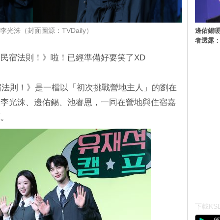
邊佑錫
李光洙（封面圖源：TVDaily）
者透露
民宿法則！》啦！已經準備好要笑了XD
錫的民宿法則！》是一檔以「初次挑戰營地主人」的劉在
工李光洙、邊佑錫、池睿恩，一同在營地與住宿嘉
藝。
下載KSD