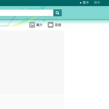
繁中
简中
圖片
星檔