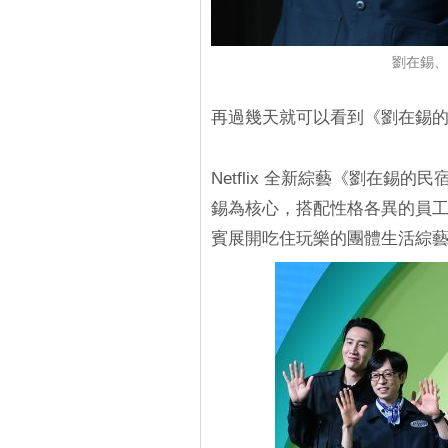
劉在錫、
再過幾天就可以看到《劉在錫的
Netflix 全新綜藝《劉在
錫為核心，搭配性格各異的員
賓展開吃住玩樂的團體生活綜