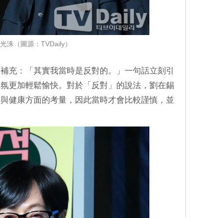
光洙（圖源：TVDaily）
著補充：「其實我當時是反對的。」一句話立刻引
氣氛更加輕鬆愉快。對於「反對」的說法，劉在錫
全與健康方面的考量，因此當時才會比較謹慎，並