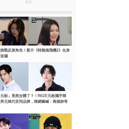
廣告
挑戰反派角色！新片《特務搞飛機2》化身
團首腦
元彬」竟然合體了？！RIIZE元彬攜手韓
美男元斌代言同品牌，韓網瘋喊：兩個帥哥