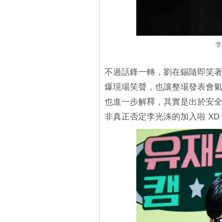
李
不過話鋒一轉，劉在錫隨即笑
爆現場笑聲，也讓整場發表會
也進一步解釋，其實是出於安
非真正否定李光洙的加入啦 XD