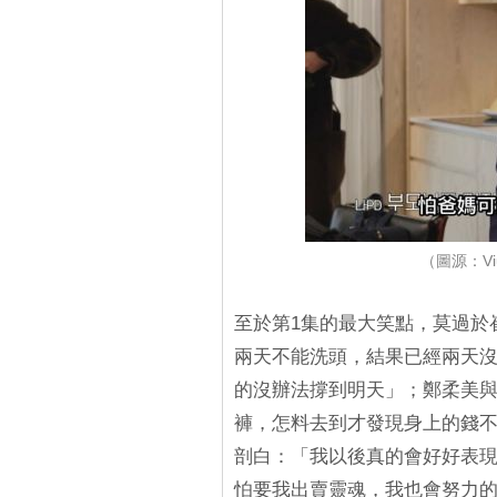
（圖源：Viu
至於第1集的最大笑點，莫過於
兩天不能洗頭，結果已經兩天
的沒辦法撐到明天」；鄭柔美
褲，怎料去到才發現身上的錢
剖白：「我以後真的會好好表
怕要我出賣靈魂，我也會努力