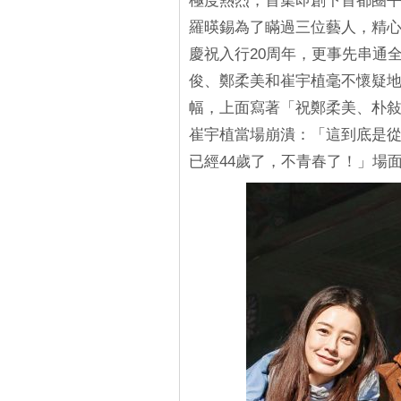
極度熱烈，首集即創下首都圈平
羅暎錫為了瞞過三位藝人，精心策
慶祝入行20周年，更事先串通
俊、鄭柔美和崔宇植毫不懷疑地
幅，上面寫著「祝鄭柔美、朴
崔宇植當場崩潰：「這到底是
已經44歲了，不青春了！」場