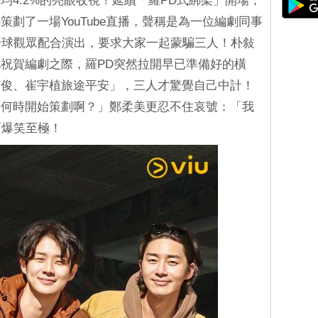
均4.2%的亮眼收視！延續「羅PD式綁架」開場，
劃了一場YouTube直播，聲稱是為一位編劇同事
全球觀眾配合演出，要求大家一起蒙騙三人！朴敍
祝賀編劇之際，羅PD突然拉開早已準備好的橫
敍俊、崔宇植旅途平安」，三人才驚覺自己中計！
從何時開始策劃啊？」鄭柔美更忍不住哀號：「我
面爆笑至極！