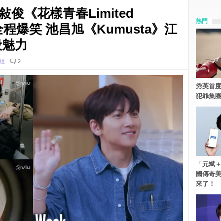
俊《花樣青春Limited
熱門
遊全程爆笑 池昌旭《Kumusta》江
般魅力
組
2
秀英首度
犯罪集
「元斌＋
國傳奇
來了！