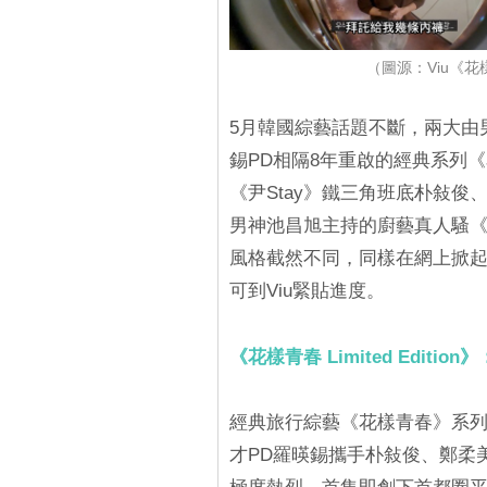
（圖源：Viu《花樣青春
5月韓國綜藝話題不斷，兩大由
錫PD相隔8年重啟的經典系列《花樣青
《尹Stay》鐵三角班底朴敍
男神池昌旭主持的廚藝真人騷《K
風格截然不同，同樣在網上掀
可到Viu緊貼進度。
《花樣青春 Limited Edit
經典旅行綜藝《花樣青春》系列時隔8
才PD羅暎錫攜手朴敍俊、鄭柔