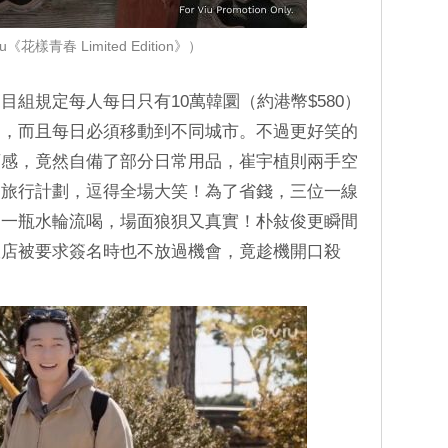
《花樣青春 Limited Edition》）
組規定每人每日只有10萬韓圜（約港幣$580）
制，而且每日必須移動到不同城市。不過更好笑的
預感，竟然自備了部分日常用品，崔宇植則兩手空
道旅行計劃，逗得全場大笑！為了省錢，三位一線
、一瓶水輪流喝，場面狼狽又真實！朴敍俊更瞬間
旅店被要求簽名時也不放過機會，竟趁機開口殺