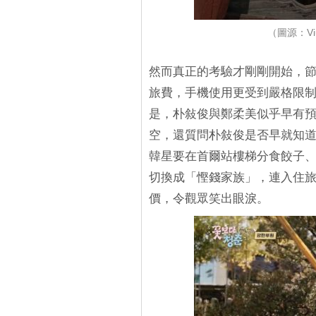
（圖源：Viu
然而真正的考驗才剛剛開始，節目
旅費，手機使用更受到嚴格限
是，朴敍俊與鄭柔美似乎早有
空，還質問朴敍俊是否早就知
韓星要在首爾站樓梯分食餃子
切換成「慳錢家族」，連入住
價，令觀眾笑出眼淚。