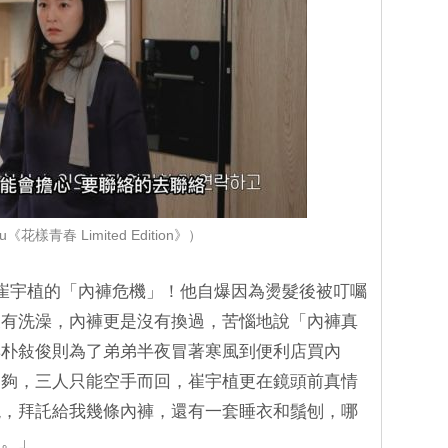
《花樣青春 Limited Edition》）
崔宇植的「內褲危機」！他自爆因為燙髮後被叮囑
沒有洗澡，內褲更是沒有換過，苦惱地說「內褲真
與朴敍俊則為了弟弟半夜冒著寒風到便利店買內
不夠，三人只能空手而回，崔宇植更在鏡頭前真情
現，拜託給我幾條內褲，還有一套睡衣和鬚刨，哪
的。」