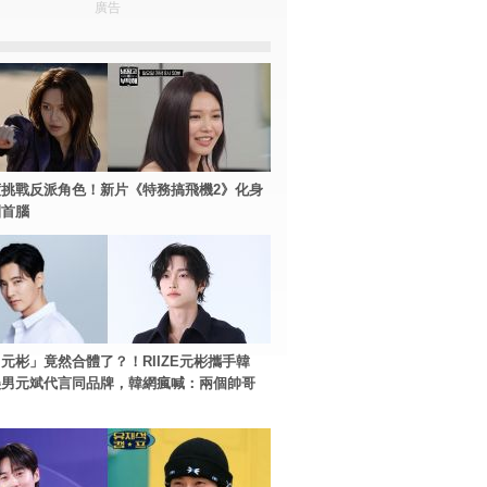
廣告
挑戰反派角色！新片《特務搞飛機2》化身
團首腦
元彬」竟然合體了？！RIIZE元彬攜手韓
美男元斌代言同品牌，韓網瘋喊：兩個帥哥