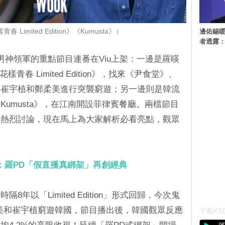
邊佑錫
 Limited Edition》《Kumusta》）
者透露
男神領軍的重點節目連番在Viu上架：一邊是羅暎
春 Limited Edition》，找來《尹食堂》、
俊、崔宇植和鄭柔美進行突襲窮遊；另一邊則是韓流
umusta》，在江南開設菲律賓餐廳。兩檔節目
起熱烈討論，現在馬上為大家解析必看亮點，觀眾
ion》：羅PD「假直播真綁架」再創經典
年以「Limited Edition」形式回歸，今次鬼
美和崔宇植窮遊韓國，節目播出後，韓國觀眾反應
下載KSD