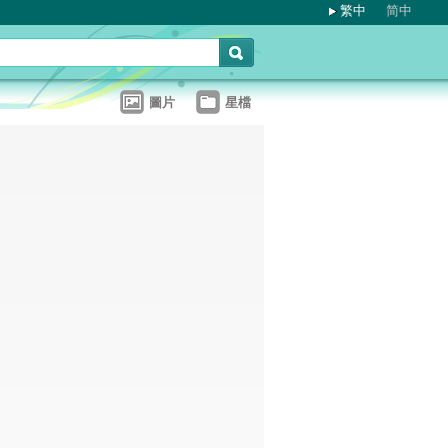
繁中
简中
圖片
星檔