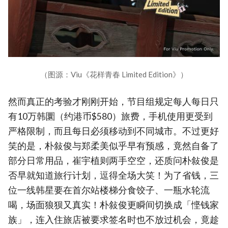
（图源：Viu《花样青春 Limited Edition》）
然而真正的考验才刚刚开始，节目组规定每人每日只
有10万韩圜（约港币$580）旅费，手机使用更受到
严格限制，而且每日必须移动到不同城市。不过更好
笑的是，朴敍俊与郑柔美似乎早有预感，竟然自备了
部分日常用品，崔宇植则两手空空，还质问朴敍俊是
否早就知道旅行计划，逗得全场大笑！为了省钱，三
位一线韩星要在首尔站楼梯分食饺子、一瓶水轮流
喝，场面狼狈又真实！朴敍俊更瞬间切换成「悭钱家
族」，连入住旅店被要求签名时也不放过机会，竟趁