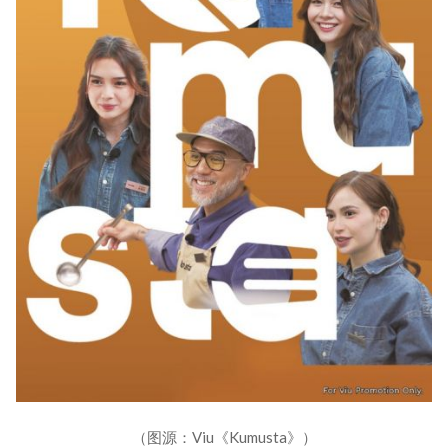
（图源：Viu《Kumusta》）