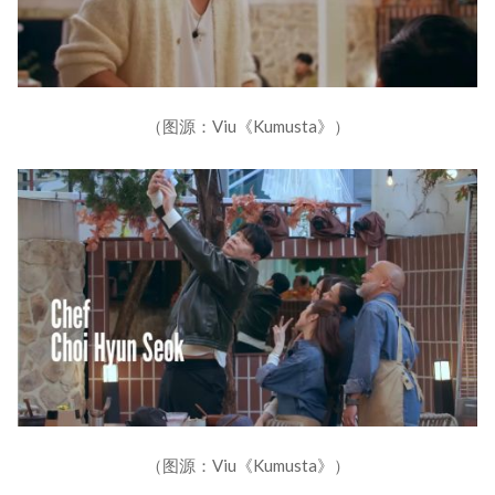
（图源：Viu《Kumusta》）
（图源：Viu《Kumusta》）