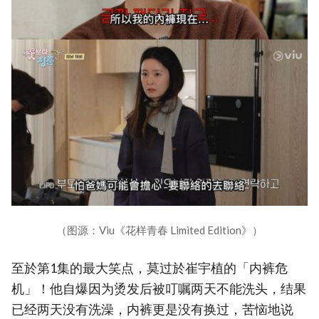
（图源：Viu《花样青春 Limited Edition》）
至於第1集的最大笑点，莫过於崔宇植的「内裤危
机」！他自爆因为烫发后被叮嘱两天不能洗头，结果
已经两天没有洗澡，内裤更是没有换过，苦恼地说