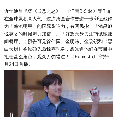
近年池昌旭凭《最恶之恶》、《江南B-Side》等作品
在全球累积高人气，这次跨国合作更进一步印证他作
为「韩流明星」的国际影响力，有网民指：「池昌旭
说英文的时候魅力加倍」、「好想亲身去江南试试那
间餐厅」；预告可见徐仁国、金明洙、金玟锡和《黑
白大厨》崔铉硕先后惊喜现身，想知道他们在节目中
担任甚么角色，观众万勿错过！《Kumusta》将於5
月24日首播。