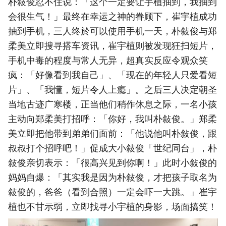
朴敍俊忍不住说：「这个一定要让宇植抽到，我抽到
会很生气！」最终在幸运之神的眷顾下，崔宇植成功
抽到手机，三人终於可以使用手机一天，朴敍俊与郑
柔美立即搜寻搭车资讯，崔宇植则被发现狂扫短片，
手机中毒的程度与常人无异，超真实反应令观众笑
疯：「好像看到我自己」、「现在的年轻人只爱看短
片」、「我懂，短片令人上瘾」。之后三人决定朝圣
当地古迹广寒楼，正当他们稍作休息之际，一名小孩
主动向郑柔美打招呼：「你好，我叫朴敍俊。」郑柔
美立即把他带到弟弟们面前：「他说他叫朴敍俊，跟
叔叔打个招呼吧！」促成大小敍俊「世纪同台」，朴
敍俊亲切表示：「很高兴见到你啊！」此时小敍俊的
妈妈自爆：「其实我是因为朴敍俊，才把孩子取名为
敍俊的，爸爸（看到合照）一定会吓一大跳。」崔宇
植也不甘示弱，立即找寻小宇植的身影，场面搞笑！