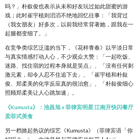
吗？」朴叙俊也表示从未和好友玩过如此甜蜜的游
戏；此时崔宇植则滔滔不绝地回忆往事：「我背过
（我女朋友）好多次，以前我经常背著她，跟我在一
起腿都变细了。」
在竞争类综艺泛滥的当下，《花样青春》以平淡日常
与真实情感打动人心，不少观众大赞：「一起吃饭、
迷路、找住宿的过程本身就是笑点」、「没有任何刺
激元素，却令人忍不住追下去」、「崔宇植和朴敍
俊、郑柔美的化学反应真的很治愈」、「朴敍俊细心
照顾郑柔美让人心跳加速」。
《Kumusta》：池昌旭 x 菲律宾明星 江南开快闪餐厅
卖菲式美食
另一档掀起热议的综艺《Kumusta》（菲律宾语「你