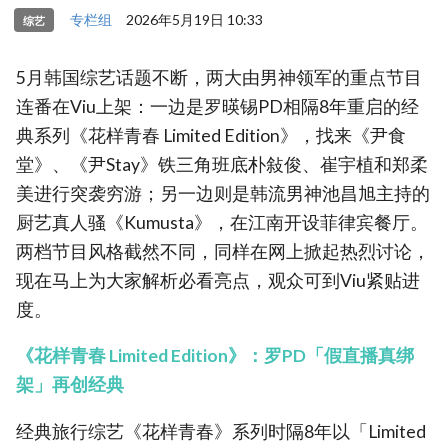
专栏组
2026年5月19日 10:33
综艺
5月韩国综艺话题不断，两大由男神领军的重点节目
连番在Viu上架：一边是罗暎锡PD相隔8年重启的经
典系列《花样青春 Limited Edition》，找来《尹食
堂》、《尹Stay》铁三角班底朴敍俊、崔宇植和郑柔
美进行突袭穷游；另一边则是韩流男神池昌旭主持的
厨艺真人骚《Kumusta》，在江南开设菲律宾餐厅。
两档节目风格截然不同，同样在网上掀起热烈讨论，
现在马上为大家解析必看亮点，观众可到Viu紧贴进
度。
《花样青春 Limited Edition》：罗PD「假直播真绑
架」再创经典
经典旅行综艺《花样青春》系列时隔8年以「Limited