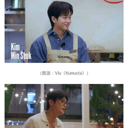
（图源：Viu《Kumusta》）