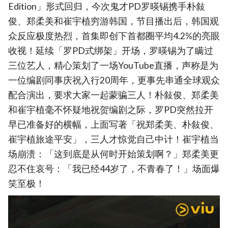
Edition」形式回归，今次鬼才PD罗暎锡携手朴敍
俊、郑柔美和崔宇植穷游韩国，节目播出后，韩国观
众反应极度热烈，首集即创下首都圈平均4.2%的亮眼
收视！延续「罗PD式绑架」开场，罗暎锡为了瞒过
三位艺人，精心策划了一场YouTube直播，声称是为
一位编剧同事庆祝入行20周年，更事先串通全球观众
配合演出，要求大家一起蒙骗三人！朴敍俊、郑柔美
和崔宇植毫不怀疑地祝贺编剧之际，罗PD突然拉开
早已准备好的横幅，上面写著「祝郑柔美、朴敍俊、
崔宇植旅途平安」，三人才惊觉自己中计！崔宇植当
场崩溃：「这到底是从何时开始策划啊？」郑柔美更
忍不住哀号：「我已经44岁了，不青春了！」场面爆
笑至极！