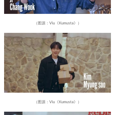
（图源：Viu《Kumusta》）
（图源：Viu《Kumusta》）