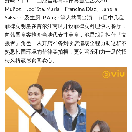
好吗？」），由池昌旭与菲律宾当红艺人Arci
Muñoz、Jodi Sta. Maria、Francine Diaz、Janella
Salvador及主厨JP Anglo等人共同出演，节目中几位
菲律宾明星在首尔江南区开设菲律宾料理快闪餐厅，
向韩国食客推介当地代表性美食；池昌旭则担任「支
援者」角色，从开店准备到收店清场全程协助这群不
熟悉韩国环境的菲律宾拍档，更凭著亲和力十足的招
待风格赢尽食客欢心。