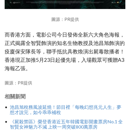
圖源：PR提供
而香港方面，電影公司今日發佈全新六大角色海報，
正式揭露全智賢飾演的知名生物教授及池昌旭飾演的
疫廈保安隊長等，聯手抵抗具教煥演出屍毒散播者！
香港現正加推5月23日起優先場，入場觀眾可獲贈A3
海報乙張。
圖源：PR提供
相關新聞
池昌旭稅務風波延燒！節目裡「每晚幻想兆元人生」夢
想才說完，如今乖乖補稅
《屍殺禁區》榮登香港近五年韓國電影開畫票房No.1 全
智賢女神魅力不減 上映一周突破800萬票房