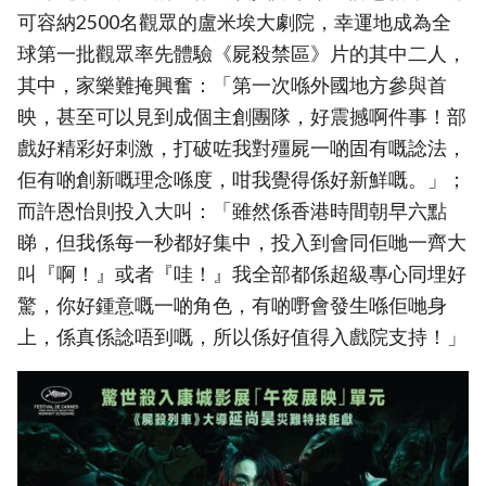
可容納2500名觀眾的盧米埃大劇院，幸運地成為全
球第一批觀眾率先體驗《屍殺禁區》片的其中二人，
其中，家樂難掩興奮：「第一次喺外國地方參與首
映，甚至可以見到成個主創團隊，好震撼啊件事！部
戲好精彩好刺激，打破咗我對殭屍一啲固有嘅諗法，
佢有啲創新嘅理念喺度，咁我覺得係好新鮮嘅。」；
而許恩怡則投入大叫：「雖然係香港時間朝早六點
睇，但我係每一秒都好集中，投入到會同佢哋一齊大
叫『啊！』或者『哇！』我全部都係超級專心同埋好
驚，你好鍾意嘅一啲角色，有啲嘢會發生喺佢哋身
上，係真係諗唔到嘅，所以係好值得入戲院支持！」