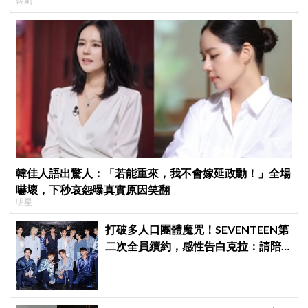
韓劇
韓佳人語出驚人：「若能重來，我不會嫁延政勳！」全場
嚇壞，下秒哀怨曝真實原因笑翻
明星
打破多人口團體魔咒！SEVENTEEN第
二次全員續約，感性告白克拉：請陪
伴「TEAM SVT」見證永恆約定！