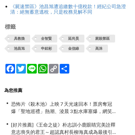
《屍速禁區》池昌旭遭追繳數十億稅款！經紀公司急澄
清：絕無蓄意逃稅，只是稅務見解不同
標籤
具教煥
全智賢
延尚昊
屍殺禁區
池昌旭
申鉉彬
金信綠
高洙
Facebook
Twitter
Line
WhatsApp
Copy
分
Link
享
為您推薦
恐怖片《殺木池》上映 7 天光速回本！票房奪冠
爆「聖地巡禮」熱潮、淩晨 3 點水庫塞爆，網笑
噴：鬼都想搬家
[好片推薦]《王命之徒》朴志訓小鹿眼睛完美詮釋
意志喪失的君王～超認真村長柳海真成為最後引