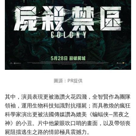
圖源：PR提供
其中，演員表現更被激讚火花四濺，全智賢作為團隊
領袖，運用生物科技知識對抗殭屍；而具教煥的瘋狂
科學家演出更被法國傳媒讚為媲美《蝙蝠侠—黑夜之
神》的小丑。片中他蒙眼吹口哨的畫面，以及帶領喪
屍阻擋逃生之路的情節極具震撼力。