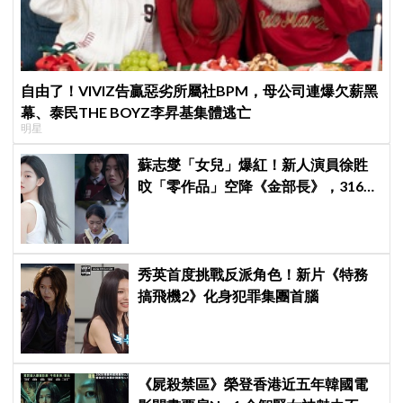
自由了！VIVIZ告贏惡劣所屬社BPM，母公司連爆欠薪黑
幕、泰民THE BOYZ李昇基集體逃亡
明星
蘇志燮「女兒」爆紅！新人演員徐貹
旼「零作品」空降《金部長》，316萬
舊片被挖出網驚呆：星味藏不住！
秀英首度挑戰反派角色！新片《特務
搞飛機2》化身犯罪集團首腦
《屍殺禁區》榮登香港近五年韓國電