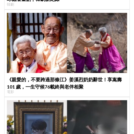
韓劇
《親愛的，不要跨過那條江》姜溪烈奶奶辭世！享嵩壽
101 歲，一生守候76載終與老伴相聚
電影