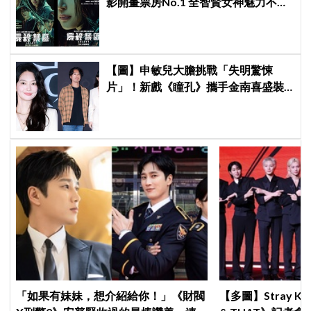
影開畫票房No.1 全智賢女神魅力不減
上映一周突破800萬票房
【圖】申敏兒大膽挑戰「失明驚悚
片」！新戲《瞳孔》攜手金南喜盛裝
亮相，一人分飾兩角「眼技」炸裂
「如果有妹妹，想介紹給你！」《財閥
【多圖】Stray K