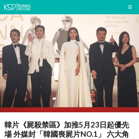
韓片《屍殺禁區》加推5月23日起優先
場 外媒封「韓國喪屍片NO.1」 六大角