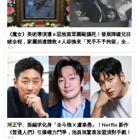
《魔女》美術導演遭 6 惡煞當眾圍毆腦死！發展障礙兒目
睹全程，家屬捐遺體救 4 人卻換來「兇手不予拘留」全韓
電影
怒炸
河正宇、孫錫求化身「全斗煥 X 盧泰愚」！Netflix 新作
《普通人們》引爆權力鬥爭，池昌旭驚喜加盟演對手戲！
電影