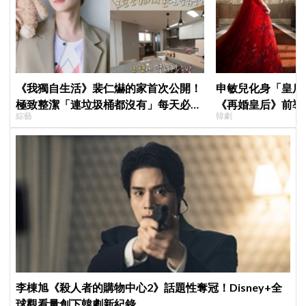
《我獨自生活》裴仁爀的家首次公開！
申敏兒化身「皇后」
極致整潔「連垃圾桶都沒有」每天必做
《再婚皇后》前導
綜藝
韓劇
一件事
＋豪華主演陣容讓
李棟旭《殺人者的購物中心2》話題性奪冠！Disney+全
球觀看量創下韓劇新紀錄