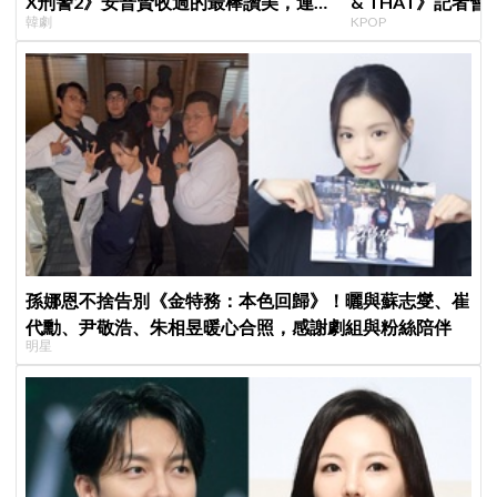
X刑警2》安普賢收過的最棒讚美，連
& THAT》記者
韓劇
KPOP
哥哥們都認證的好品格～
滿自信，預告「以
樂圈
孫娜恩不捨告別《金特務：本色回歸》！曬與蘇志燮、崔
代勳、尹敬浩、朱相昱暖心合照，感謝劇組與粉絲陪伴
明星