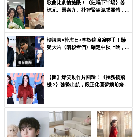
歌曲比劇情搶眼！《狂唱下半場》姜
棟元、嚴泰九、朴智賢組混聲團體，
劇中曲《Love Is》超洗腦
柳海真×朴海日×李敏鎬強強聯手！懸
疑大片《暗殺者們》確定中秋上映，
還原1974韓第一夫人暗殺疑雲
【圖】爆笑動作片回歸！《特務搞飛
機 2》強勢出航，嚴正化圓夢續前緣、
秀英首次挑戰黑化反派