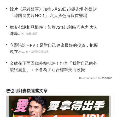
渡人！
韓片《屍殺禁區》加推5月23日起優先場 外媒封
「韓國喪屍片NO.1」 六大角色海報首登場
脆友都說相見恨晚！苦甜72%比利時巧克力 大人
味爆...
PR・哈根達斯
立即諮詢HPV！是對自己健康最好的投資，把握
現在不...
PR・台灣癌症基金會
金敏荷正面回應外貌批評！坦言「我對自己的外
貌很滿意」：不會為了迎合標準美而改變
Recommended by
您也可能喜歡這些文章