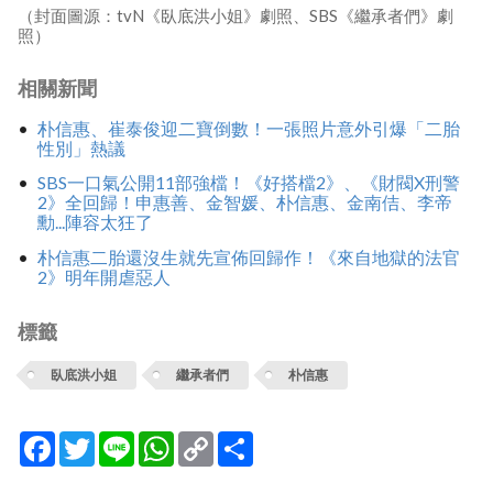
（封面圖源：tvN《臥底洪小姐》劇照、SBS《繼承者們》劇
照）
相關新聞
朴信惠、崔泰俊迎二寶倒數！一張照片意外引爆「二胎
性別」熱議
SBS一口氣公開11部強檔！《好搭檔2》、《財閥X刑警
2》全回歸！申惠善、金智媛、朴信惠、金南佶、李帝
勳...陣容太狂了
朴信惠二胎還沒生就先宣佈回歸作！《來自地獄的法官
2》明年開虐惡人
標籤
臥底洪小姐
繼承者們
朴信惠
Facebook
Twitter
Line
WhatsApp
Copy
分
Link
享