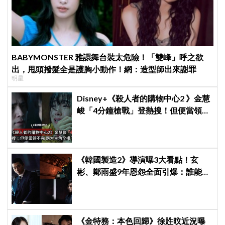
BABYMONSTER 雅譞舞台裝太危險！「雙峰」呼之欲
出，甩頭撥髮全是護胸小動作！網：造型師出來謝罪
明星
Disney+《殺人者的購物中心2 》金慧
峻「4分鐘槍戰」登熱搜！但便當領不
完兩大主角全掛了⋯
《韓國製造2》導演曝3大看點！玄
彬、鄭雨盛9年恩怨全面引爆：誰能活
到最後？
《金特務：本色回歸》徐貹旼近況曝