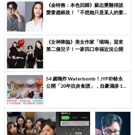
《金特務：本色回歸》蘇志燮難得談
愛妻趙銀政！「不想她只是某人的妻
子」一句話展現滿滿尊重與愛
《女神降臨》美女作家「喵嗚」迎來
第二個兒子！一家四口幸福近況公開
54 歲嗨炸 Waterbomb！JYP朴軫永
公開「20年抗炎食譜」，自豪濕疹 10
年沒復發、砸20億供員工吃同款有機
餐