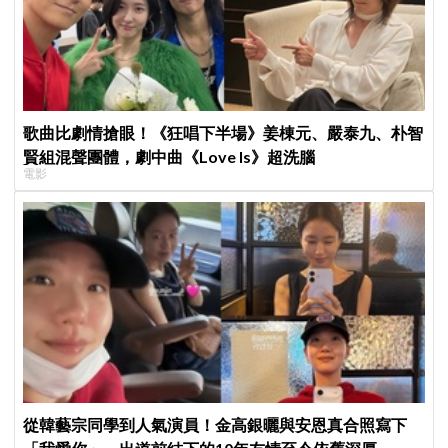
歌曲比劇情搶眼！《狂唱下半場》姜棟元、嚴泰九、朴智
賢組混聲團體，劇中曲《Love Is》超洗腦
電影
從韓藝宗同學到人氣演員！金高銀曬與安恩真合照寫下