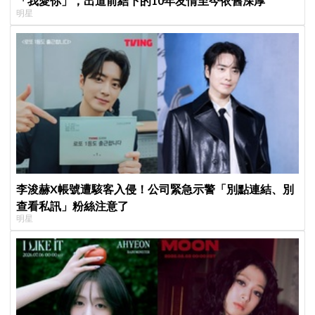
「我愛你」，出道前結下的10年友情至今依舊深厚
明星
李浚赫X帳號遭駭客入侵！公司緊急示警「別點連結、別
查看私訊」粉絲注意了
明星