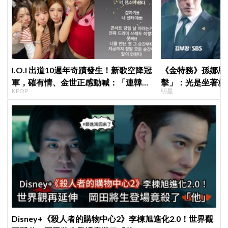
I.O.I 出道10週年奇蹟發生！新歌空降冠
《金特務》孫娜恩
軍，磪有情、金世正感動喊：「連韓劇
擊」：光是坐著就
KPOP
明星
都寫不出這樣的劇情」
Disney+《殺人者的購物中心2》李棟旭進化2.0！世界觀