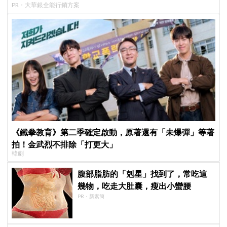
PR・大華銀全能行銷方案
《鐵拳教育》第二季確定啟動，原著還有「未爆彈」等著
拍！金武烈不排除「打更大」
韓劇
腹部脂肪的「剋星」找到了，常吃這
幾物，吃走大肚囊，瘦出小蠻腰
PR・新素簡