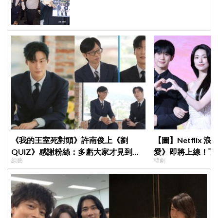
浩、朱相昱暖心合照，感謝劇組與粉
絲陪伴
《我的王室死對頭》許南俊上《劉
【圖】Netflix
QUIZ》感謝粉絲：多虧大家才見到劉
愛》即將上線！丁
綜藝
韓劇
在錫前輩，我真的成功了！
製作發表會，甜蜜