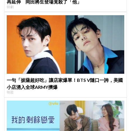
再延伸 岡田將生登場竟殺了「他」
韓劇
一句「披薩超好吃」讓店家爆單！BTS V隨口一誇，美國
小店湧入全球ARMY擠爆
明星