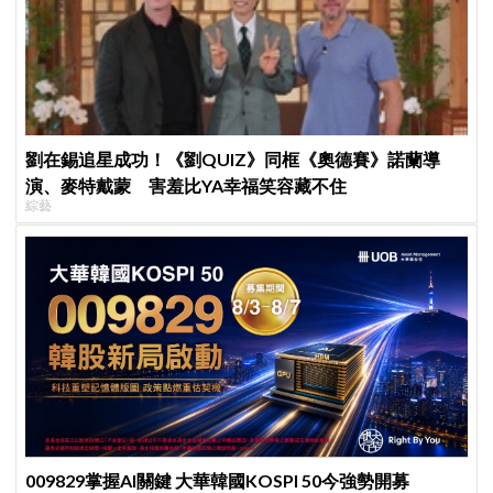
劉在錫追星成功！《劉QUIZ》同框《奧德賽》諾蘭導
演、麥特戴蒙 害羞比YA幸福笑容藏不住
綜藝
009829掌握AI關鍵 大華韓國KOSPI 50今強勢開募