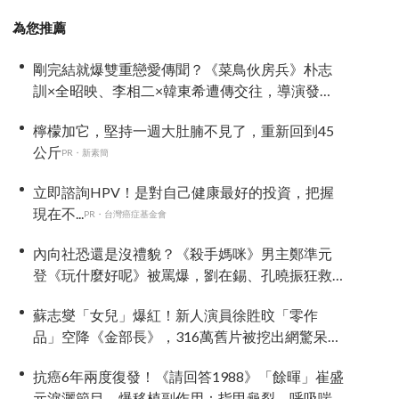
為您推薦
剛完結就爆雙重戀愛傳聞？《菜鳥伙房兵》朴志
訓×全昭映、李相二×韓東希遭傳交往，導演發
聲：不要造假
檸檬加它，堅持一週大肚腩不見了，重新回到45
公斤
PR・新素簡
立即諮詢HPV！是對自己健康最好的投資，把握
現在不...
PR・台灣癌症基金會
內向社恐還是沒禮貌？《殺手媽咪》男主鄭準元
登《玩什麼好呢》被罵爆，劉在錫、孔曉振狂救
場也帶不動
蘇志燮「女兒」爆紅！新人演員徐貹旼「零作
品」空降《金部長》，316萬舊片被挖出網驚呆：
星味藏不住！
抗癌6年兩度復發！《請回答1988》「餘暉」崔盛
元淚灑節目，爆移植副作用：指甲龜裂、呼吸喘