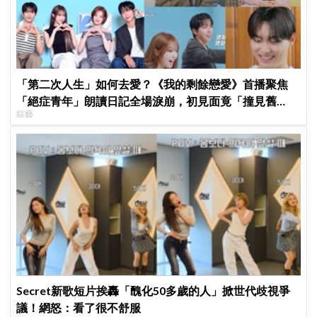
「第二次人生」如何去愛？《我的剩餘戀愛》首播聚焦
「絕症青年」朗讀日記全場淚崩，初見面竟「撞見舊
綜藝
識」！
Secret新歌短片挨轟「醜化50多歲的人」掀世代歧視爭
議！網怒：看了很不舒服