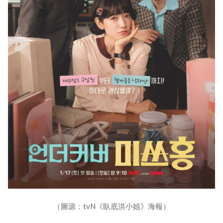
（圖源：tvN《臥底洪小姐》海報）