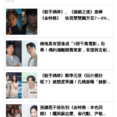
KPOP
《殺手媽咪》、《婚姻之後》接棒
《金特務》 收視雙雙飆升至7～8%
創新高！
柳海真有望達成「5部千萬電影」壯
舉！傳約滿離開舊東家，有望與玄彬
成同門
《殺手媽咪》鄭準元登《玩什麼好
呢？》掀態度爭議！孔曉振曝「錄影
後真的吐了」心疼喊：沒能救你
孫娜恩不捨告別《金特務：本色回
歸》！曬與蘇志燮、崔代勳、尹敬