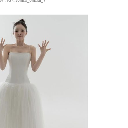
IG@soffiso_official_）