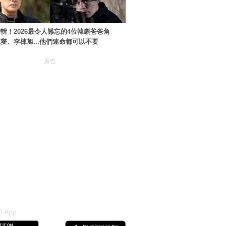
輯！2026最令人難忘的4位韓劇爸爸角
燮、李棟旭...他們連命都可以不要
廣告
 App