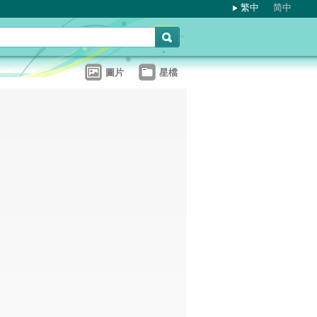
繁中
简中
圖片
星檔