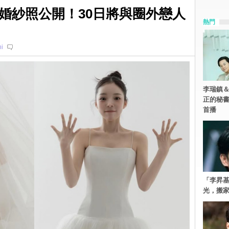
婚紗照公開！30日將與圈外戀人
熱門
i
李瑞鎮＆
正的秘書
首播
「李昇
光，搬家