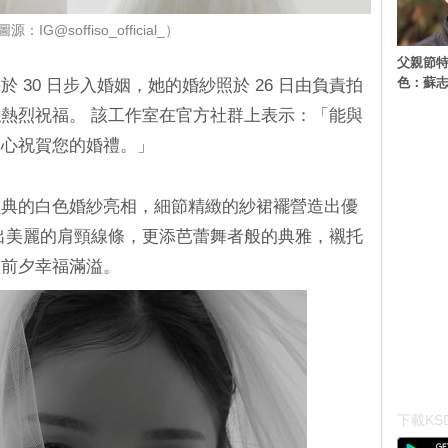
：IG@soffiso_official_）
父親節特
色：蘇志
 30 日步入婚姻，她的婚紗照於 26 日由負責拍
熱烈祝福。 該工作室在官方社群上表示：「能與
真心祝賀您的婚禮。」
經典的白色婚紗亮相，細節精緻的紗裙襬營造出優
出美麗的肩頸線條，更添芭蕾舞者般的典雅，襯托
禮前夕幸福滿溢。
下載KSD