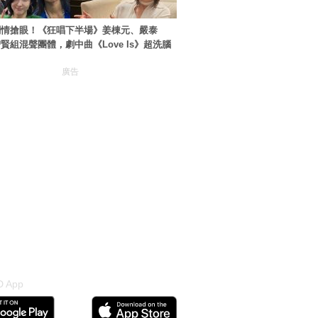
劇情搶眼！《狂唱下半場》姜棟元、嚴泰
賢組混聲團體，劇中曲《Love Is》超洗腦
廣告
 App