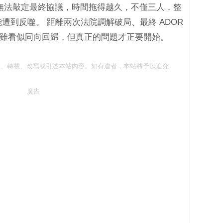
遲遲無法敲定最終協議，時間拖得越久，不僅三人，整
都可能遭到反噬。 距離兩次法院調解破局、最終 ADOR
 五人雖看似同向回歸，但真正的問題才正要開始。
請勿抄襲、轉載、改寫或引述本站內容。如有違者，本站將予以追究
廣告