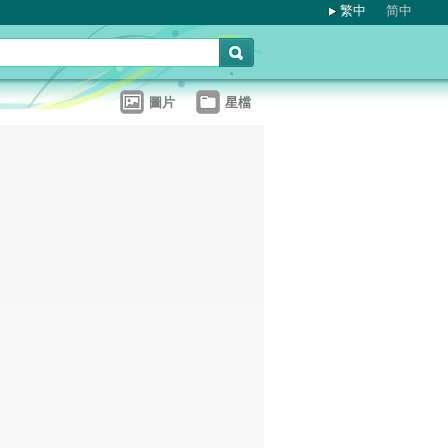
繁中
简中
圖片
星檔