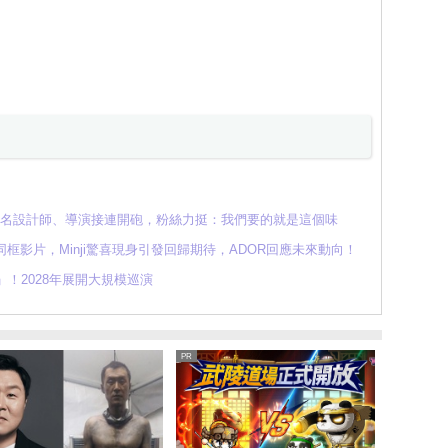
」！名設計師、導演接連開砲，粉絲力挺：我們要的就是這個味
人同框影片，Minji驚喜現身引發回歸期待，ADOR回應未來動向！
出」！2028年展開大規模巡演