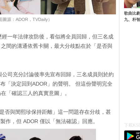
歌曲比
九、朴智
圖源：ADOR，TVDaily）
DOR 歷經一年法律攻防後，看似將全員回歸，但三名成
elle與公司之間的溝通依舊卡關，最大分歧點在於「是否與
erin在與公司充分討論後率先宣布回歸，三名成員則於約
布「決定回到ADOR」的聲明。 但這份聲明完全
言仍在「確認三人的真實意圖」。
「是否與閔熙珍保持距離」這一問題存在分歧，甚
作，但 ADOR 僅以「無法確認」回應。
下載KSD