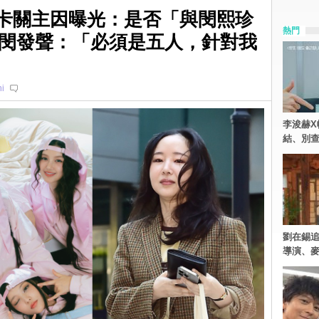
回歸卡關主因曝光：是否「與閔熙珍
熱門
閔發聲：「必須是五人，針對我
i
李浚赫X
結、別
劉在錫追
導演、麥