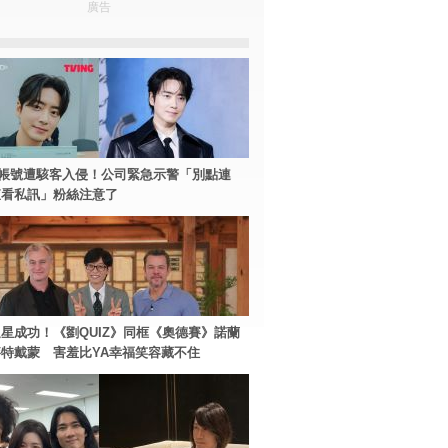
廣告
帳號遭駭客入侵！公司緊急示警「別點連
查看私訊」粉絲注意了
星成功！《劉QUIZ》同框《奧德賽》諾蘭
特戴蒙 害羞比YA幸福笑容藏不住