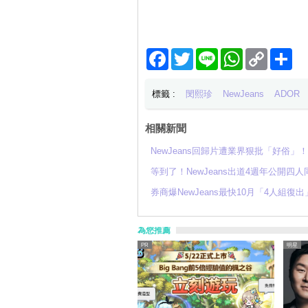
Facebook
Twitter
Line
WhatsApp
Copy
分
Link
享
標籤 :
閔熙珍
NewJeans
ADOR
相關新聞
NewJeans回歸片遭業界狠批「好俗
等到了！NewJeans出道4週年公開四
券商爆NewJeans最快10月「4人組復
為您推薦
明星