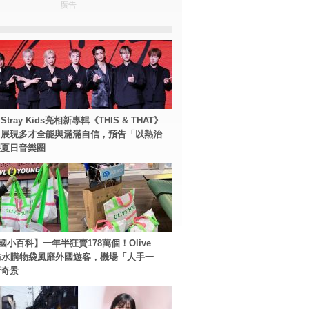
廣告
tray Kids亮相新專輯《THIS & THAT》
！展現多才全能與滿滿自信，預告「以熱治
裂夏日音樂圈
國小百科】一年半狂賣178萬個！Olive
g防水購物袋風靡外國遊客，機場「人手一
新奇景