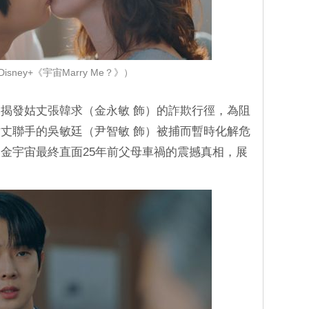
isney+《宇宙Marry Me？》）
揭發姑丈張韓求（金永敏 飾）的詐欺行徑，為阻
丈聯手的吳敏廷（尹智敏 飾）被捕而暫時化解危
金宇宙最終直面25年前父母車禍的震撼真相，展