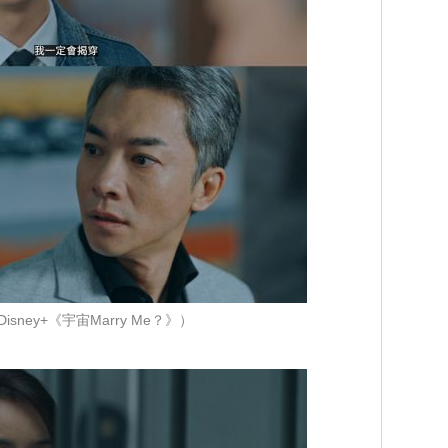
isney+《宇宙Marry Me？》）