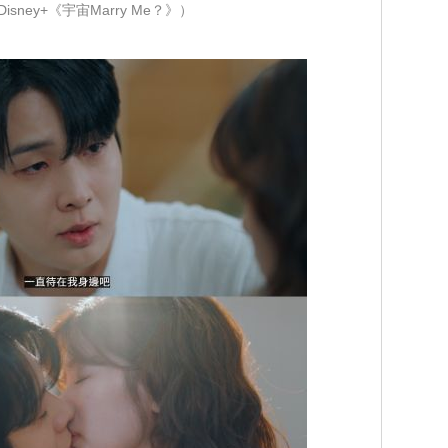
isney+《宇宙Marry Me？》）