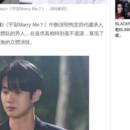
ey+《宇宙Marry Me？》、SBS劇照）
BLACK
韓劇《宇宙Marry Me？》中飾演明恂堂四代繼承人
慰BLI
柔體貼的男人，在追求真相時則毫不退讓，展現了
暖」
切換的立體演技。