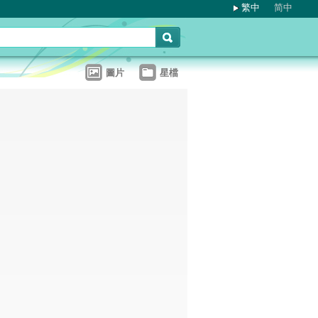
繁中
简中
圖片
星檔