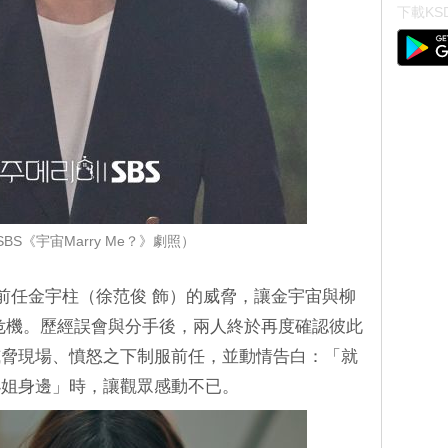
下載KSD
BS《宇宙Marry Me？》劇照）
因前任金宇柱（徐范俊 飾）的威脅，讓金宇宙與柳
危機。歷經誤會與分手後，兩人終於再度確認彼此
威脅現場、憤怒之下制服前任，並動情告白：「就
小姐身邊」時，讓觀眾感動不已。