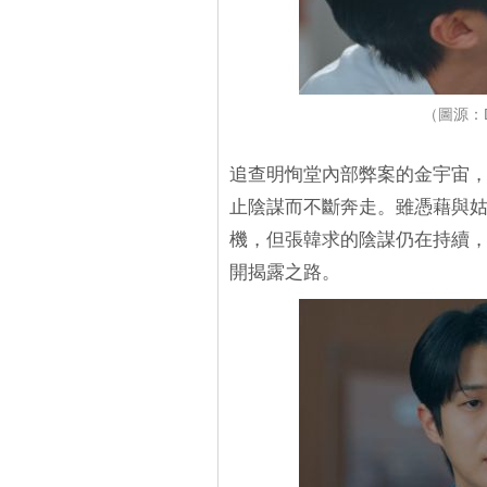
（圖源：D
追查明恂堂內部弊案的金宇宙，
止陰謀而不斷奔走。雖憑藉與姑
機，但張韓求的陰謀仍在持續，
開揭露之路。