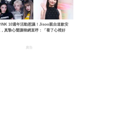
PINK 10週年活動惹議！Jisoo親自道歉安
NK，真摯心聲讓韓網直呼：「看了心裡好
廣告