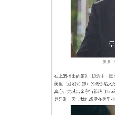
（圖源：S
在上週播出的第9、10集中，
美里（庭沼珉 飾）的關係陷入
真心。尤其當金宇宙親眼目睹
算只剩一天，我也想活在美里