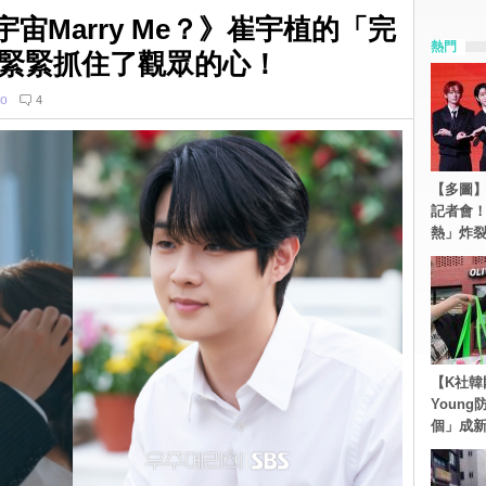
《宇宙Marry Me？》崔宇植的「完
熱門
緊緊抓住了觀眾的心！
o
4
【多圖】S
記者會
熱」炸
【K社韓
Youn
個」成