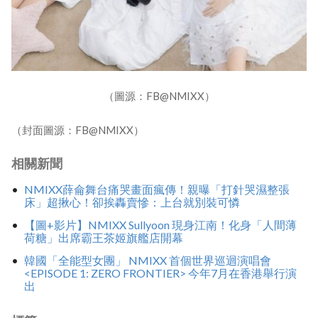
（圖源：FB@NMIXX）
（封面圖源：FB@NMIXX）
相關新聞
NMIXX薛侖舞台痛哭畫面瘋傳！親曝「打針哭濕整張
床」超揪心！卻挨轟賣慘：上台就別裝可憐
【圖+影片】NMIXX Sullyoon 現身江南！化身「人間薄
荷糖」出席霸王茶姬旗艦店開幕
韓國「全能型女團」 NMIXX 首個世界巡迴演唱會
<EPISODE 1: ZERO FRONTIER> 今年7月在⾹港舉⾏演
出