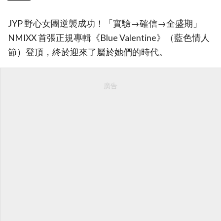
JYP 野心女團逆襲成功！「實驗→確信→全盛期」
NMIXX 首張正規專輯《Blue Valentine》（藍色情人
節）登頂，終於迎來了屬於她們的時代。
廣告