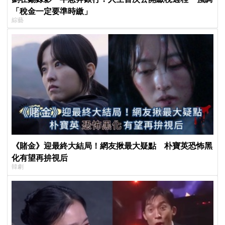
「稅金一定要準時繳」
綜藝
《賭金》迎最終大結局！網友揪最大疑點 朴寶英恐怖黑
化有望再拚視后
韓劇