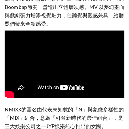
Boom bap節奏，營造出立體層次感。MV 以夢幻畫面
與戲劇張力增添視覺魅力，使聽覺與觀感兼具，給聽
眾們帶來全新感受。
NMIXX的團名由代表未知數的「N」與象徵多樣性的
「MIX」結合，意為「引領新時代的最佳組合」，是
三大娛樂公司之一JYP娛樂雄心推出的女團。