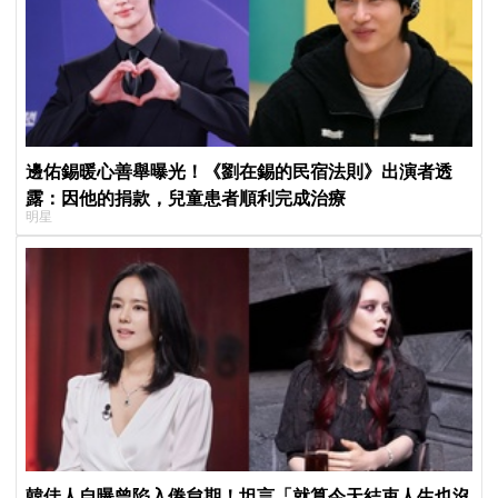
邊佑錫暖心善舉曝光！《劉在錫的民宿法則》出演者透
露：因他的捐款，兒童患者順利完成治療
明星
韓佳人自曝曾陷入倦怠期！坦言「就算今天結束人生也沒