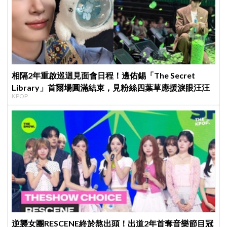
相隔2年重啟巡迴見面會日程！邊佑錫「The Secret
Library」首爾場圓滿結束，見粉絲四葉草應援淚眼汪汪
KPOP
逆襲女團RESCENE終於熬出頭！出道2年首奪音樂節目冠