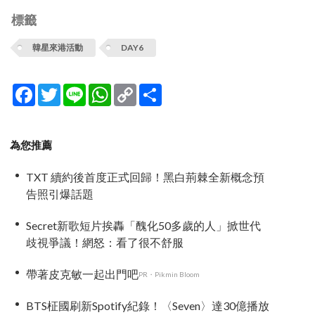
標籤
韓星來港活動
DAY6
Facebook
Twitter
Line
WhatsApp
Copy
分
Link
享
為您推薦
TXT 續約後首度正式回歸！黑白荊棘全新概念預
告照引爆話題
Secret新歌短片挨轟「醜化50多歲的人」掀世代
歧視爭議！網怒：看了很不舒服
帶著皮克敏一起出門吧
PR・Pikmin Bloom
BTS柾國刷新Spotify紀錄！〈Seven〉達30億播放