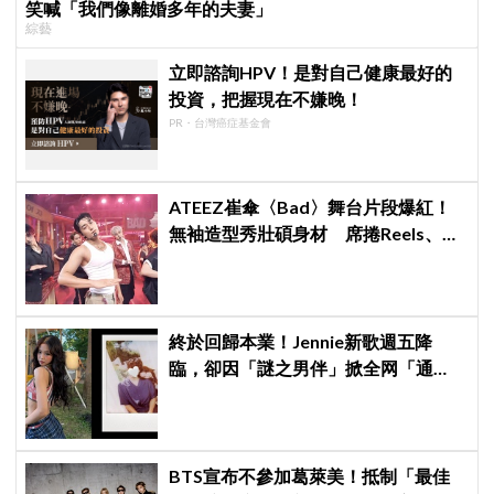
笑喊「我們像離婚多年的夫妻」
綜藝
立即諮詢HPV！是對自己健康最好的
投資，把握現在不嫌晚！
PR・台灣癌症基金會
ATEEZ崔傘〈Bad〉舞台片段爆紅！
無袖造型秀壯碩身材 席捲Reels、
Shorts演算法
終於回歸本業！Jennie新歌週五降
臨，卻因「謎之男伴」掀全网「通
靈」大戰！「愛心男」是他啦
BTS宣布不參加葛萊美！抵制「最佳