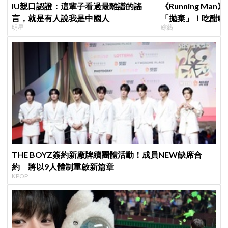
IU親口認證：這輩子看過最離譜的謠
《Running M
言，就是有人說我是中國人
「拋棄」！吃醋喊
明星
綜藝
跑
THE BOYZ簽約新廠牌續團體活動！成員NEW缺席合
約 將以9人體制重啟新篇章
KPOP