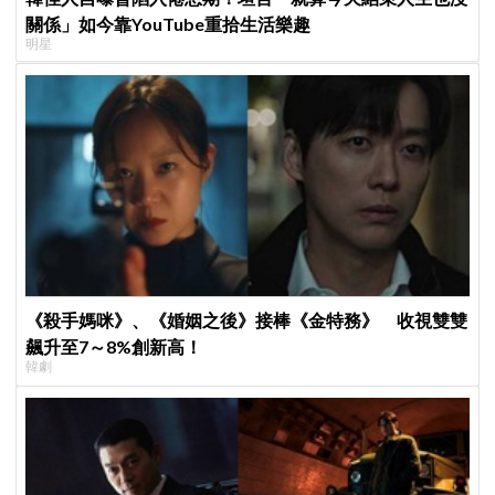
關係」如今靠YouTube重拾生活樂趣
明星
《殺手媽咪》、《婚姻之後》接棒《金特務》 收視雙雙
飆升至7～8%創新高！
韓劇