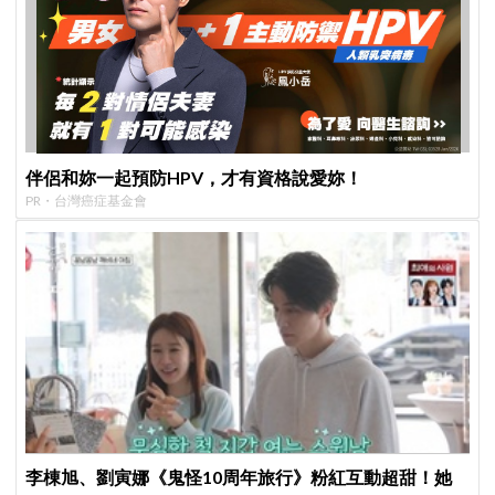
伴侶和妳一起預防HPV，才有資格說愛妳！
PR・台灣癌症基金會
李棟旭、劉寅娜《鬼怪10周年旅行》粉紅互動超甜！她