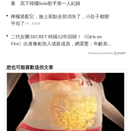
量 寫下韓國Solo歌手第一人紀錄
檸檬搭配它，臉上斑點全部消失了，小肚子都變
平坦了
PR・新素簡
二代女團 SECRET 時隔12年回歸！《Girls on
Fire》出身豫彬加入成新成員，網震驚：年齡差太
大了吧
Recommended by
您也可能喜歡這些文章