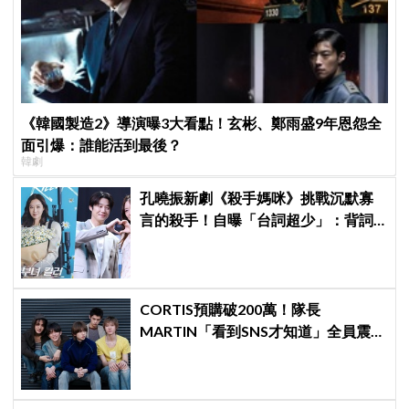
《韓國製造2》導演曝3大看點！玄彬、鄭雨盛9年恩怨全
面引爆：誰能活到最後？
韓劇
孔曉振新劇《殺手媽咪》挑戰沉默寡
言的殺手！自曝「台詞超少」：背詞
壓力小很多XD
CORTIS預購破200萬！隊長
MARTIN「看到SNS才知道」全員震
驚：真的不敢相信