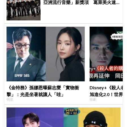
亞洲流行音樂」新獎項 葛萊美火速
回應仍難平息爭議
《金特務》孫娜恩曝蘇志燮「實物衝
Disney+《殺人
擊」：光是坐著就讓人「哇」
旭進化2.0！世界
明星
韓劇
登場竟殺了「他」