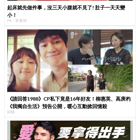
起床就先做件事，沒三天小腹就不見了! 肚子一天天變
小！
PR・新素簡
《請回答1988》CP私下竟是16年好友！柳惠英、高庚杓
《我獨自生活》預告公開，暖心互動掀回憶殺
綜藝