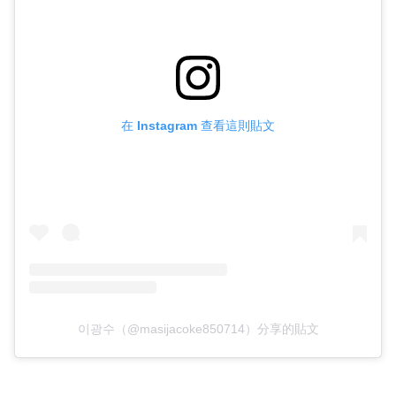
在 Instagram 查看這則貼文
이광수（@masijacoke850714）分享的貼文