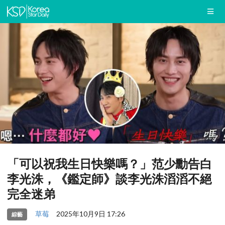
「可以祝我生日快樂嗎？」范少勳告白
李光洙，《鑑定師》談李光洙滔滔不絕
完全迷弟
草莓
2025年10月9日 17:26
綜藝