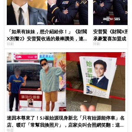
「如果有妹妹，想介紹給你！」《財閥
安普賢《財閥X刑
X刑警2》安普賢收過的最棒讚美，連
承豪驚喜加盟成「
韓劇
韓劇
哥哥們都認證的好品格～
曝：太有存在感決
迷因本尊來了！SJ崔始源現身新北「只有始源能停車」名
店、暖叮「常幫我換照片」，店家尖叫合照網笑翻：這輩
明星
子不能脫粉了