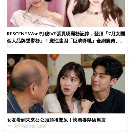
RESCENE Woni打破IVE張員瑛霸榜記錄，登頂「7月女團
個人品牌聲譽榜」！魔性迷因「巨濟呀吼」全網瘋傳、逆
明星
襲Melon第一
女友看到未來公公頭頂後驚呆！快買養髮給男友
PR・新聞熱議養髮洗髮精