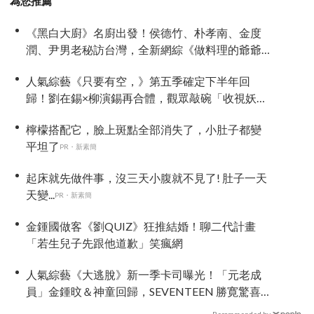
為您推薦
《黑白大廚》名廚出發！侯德竹、朴孝南、金度
潤、尹男老秘訪台灣，全新網綜《做料理的爺爺
們》4 月首播
人氣綜藝《只要有空，》第五季確定下半年回
歸！劉在錫×柳演錫再合體，觀眾敲碗「收視妖
精」車太鉉再次登場 XD
檸檬搭配它，臉上斑點全部消失了，小肚子都變
平坦了
PR・新素簡
起床就先做件事，沒三天小腹就不見了! 肚子一天
天變...
PR・新素簡
金鍾國做客《劉QUIZ》狂推結婚！聊二代計畫
「若生兒子先跟他道歉」笑瘋網
人氣綜藝《大逃脫》新一季卡司曝光！「元老成
員」金鍾旼＆神童回歸，SEVENTEEN 勝寛驚喜
加盟，姜鎬童缺席成最大焦點