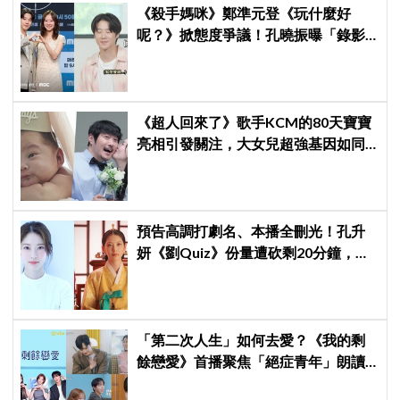
《殺手媽咪》鄭準元登《玩什麼好
呢？》掀態度爭議！孔曉振曝「錄影
後真的吐了」心疼喊：沒能救你
《超人回來了》歌手KCM的80天寶寶
亮相引發關注，大女兒超強基因如同
偶像成員
預告高調打劇名、本播全刪光！孔升
妍《劉Quiz》份量遭砍剩20分鐘，
《21世紀大君夫人》6字憑空消失
「第二次人生」如何去愛？《我的剩
餘戀愛》首播聚焦「絕症青年」朗讀
日記全場淚崩，初見面竟「撞見舊