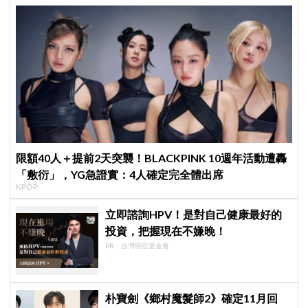
限額40人＋提前2天突襲！BLACKPINK 10週年活動遭轟
「敷衍」，YG急證實：4人確定完全體出席
KPOP
立即諮詢HPV！是對自己健康最好的
投資，把握現在不嫌晚！
PR・台灣癌症基金會
朴寶劍《鄉村魔髮師2》確定11月回