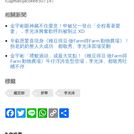
IG@masijacoke850714）
相關新聞
金宇彬眼神藏不住愛意！申敏兒一登台「全程看著愛
妻」，李光洙興奮歡呼到被制止 XD
辛叡恩驚喜現身《種豆得豆 做Farm得Farm 動物農場》！
扮老奶奶整人大成功 都敬秀、李光洙當場笑翻
金宇彬「禮貌過頭」成最大笑點！《種豆得豆 做Farm得
Farm 動物農場》牛仔浮誇造型登場，李光洙、都敬秀吐
槽不停
標籤
鑑定師
舒華
李光洙
Facebook
Twitter
Line
WhatsApp
Copy
分
Link
享