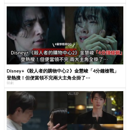
Disney+《殺人者的購物中心2 》金慧峻「4分鐘槍戰」
登熱搜！但便當領不完兩大主角全掛了⋯
韓劇