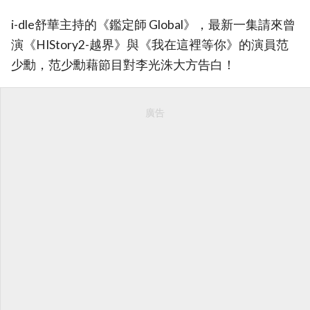
i-dle舒華主持的《鑑定師 Global》，最新一集請來曾
演《HIStory2-越界》與《我在這裡等你》的演員范
少勳，范少勳藉節目對李光洙大方告白！
廣告