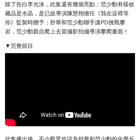
除了告白李光洙，此集還有幾個亮點：范少勳有樣收
藏品是水晶，是已故導演陳慧翎擔任《我在這裡等
你》監製時贈予；舒華和范少勳聯手讓PD挑戰攀
岩，范少勳親自爬上去當攝影拍攝導演攀爬畫面！
▼完整節目
此集播出後，不少觀眾也認為舒華和范少勳的化學反