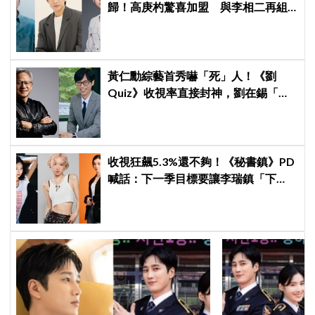
歸！高庚杓驚喜加盟 與李相二再組
療癒男神陣容
黃仁勳綜藝首秀嚇「死」人！《劉
Quiz》收視率直接封神，劉在錫「MC
冠軍」果然有料
收視狂飆5.3%還不夠！《秘書鎮》PD
喊話：下一季目標要讓李瑞鎮「下
水」！開啟夢幻名單：Jennie、
Rosé、Karina