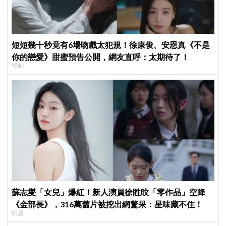
短短幾十秒竟有6場吻戲太犯規！徐康俊、安恩真《不是
你的戀愛》甜蜜預告公開，網友直呼：太期待了！
韓劇
蘇志燮「女兒」爆紅！新人演員徐貹旼「零作品」空降
《金部長》，316萬舊片被挖出網驚呆：星味藏不住！
明星