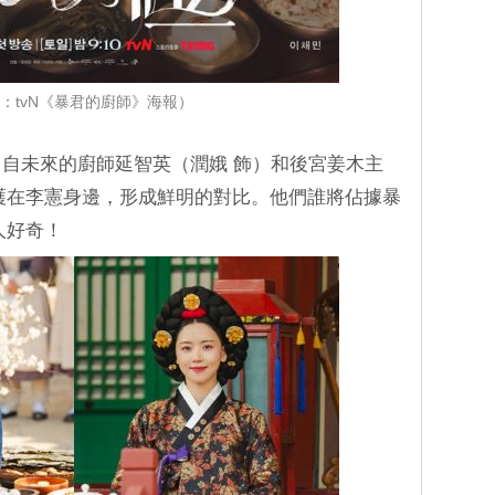
：tvN《暴君的廚師》海報）
，自未來的廚師延智英（潤娥 飾）和後宮姜木主
護在李憲身邊，形成鮮明的對比。他們誰將佔據暴
人好奇！