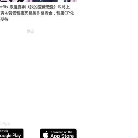
etflix 浪漫喜劇《我的荒糖戀愛》即將上
寅＆賀營甜蜜亮相製作發表會，甜蜜CP化
引期待
廣告
 App