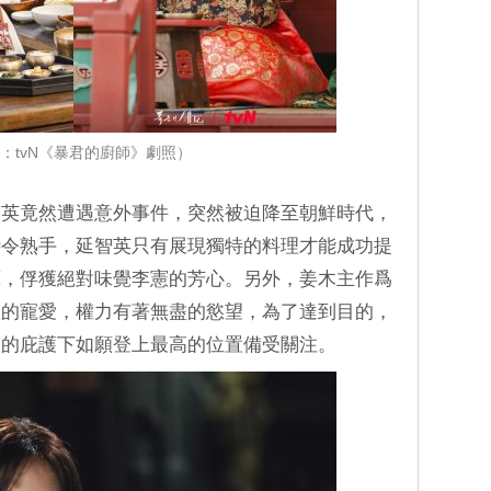
：tvN《暴君的廚師》劇照）
智英竟然遭遇意外事件，突然被迫降至朝鮮時代，
待令熟手，延智英只有展現獨特的料理才能成功提
藝，俘獲絕對味覺李憲的芳心。另外，姜木主作爲
憲的寵愛，權力有著無盡的慾望，為了達到目的，
憲的庇護下如願登上最高的位置備受關注。