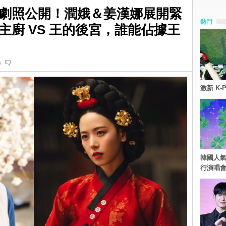
劇照公開！潤娥＆姜漢娜展開緊
熱門
主廚 VS 王的後宮，誰能佔據王
n
激新 K-
韓國人氣
行演唱