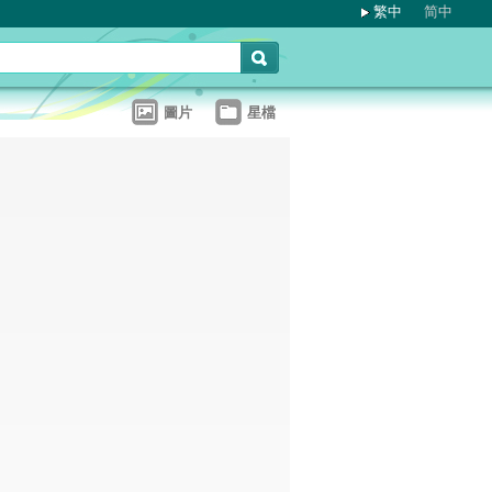
繁中
简中
圖片
星檔