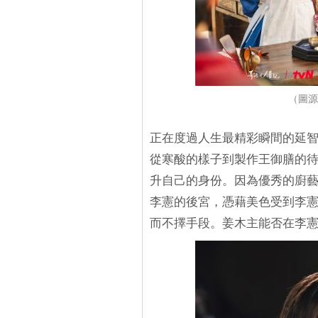
（圖源
正在度過人生最精彩瞬間的延
從寒酸的樣子到製作王御膳的
升自己的身份。因為優秀的廚
李憲的後宮，憑藉美色受到李
而不擇手段。姜木主能否在李