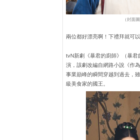
（封面圖
兩位都好漂亮啊！下禮拜就可
tvN新劇《暴君的廚師》（暴
演，該劇改編自網路小說《作
事業巔峰的瞬間穿越到過去，
級美食家的國王。