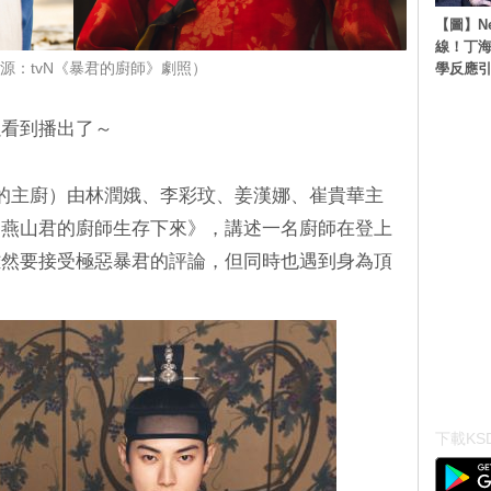
【圖】N
線！丁海
學反應
源：tvN《暴君的廚師》劇照）
以看到播出了～
君的主廚）由林潤娥、李彩玟、姜漢娜、崔貴華主
為燕山君的廚師生存下來》，講述一名廚師在登上
雖然要接受極惡暴君的評論，但同時也遇到身為頂
下載KSD