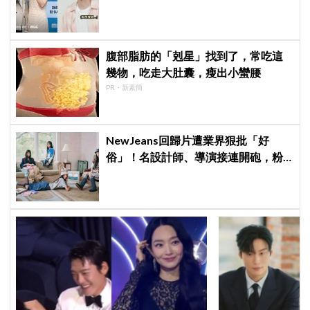
後真的吐了」心疼喊：沒能救你
腹部脂肪的「剋星」找到了，常吃這
幾物，吃走大肚囊，瘦出小蠻腰
PR・新素簡
NewJeans回歸片遭業界狠批「好
俗」！名設計師、導演接連開砲，粉
絲力挺：我們要的就是這個味