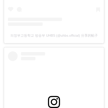
의정부고등학교 방송부 UHBS (@uhbs.official) 分享的帖子