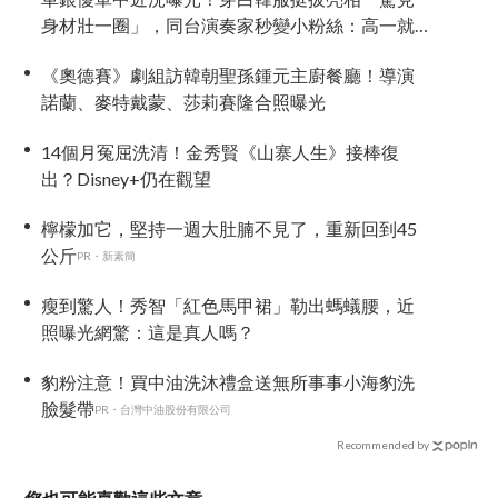
身材壯一圈」，同台演奏家秒變小粉絲：高一就
喜歡他
《奧德賽》劇組訪韓朝聖孫鍾元主廚餐廳！導演
諾蘭、麥特戴蒙、莎莉賽隆合照曝光
14個月冤屈洗清！金秀賢《山寨人生》接棒復
出？Disney+仍在觀望
檸檬加它，堅持一週大肚腩不見了，重新回到45
公斤
PR・新素簡
瘦到驚人！秀智「紅色馬甲裙」勒出螞蟻腰，近
照曝光網驚：這是真人嗎？
豹粉注意！買中油洗沐禮盒送無所事事小海豹洗
臉髮帶
PR・台灣中油股份有限公司
Recommended by