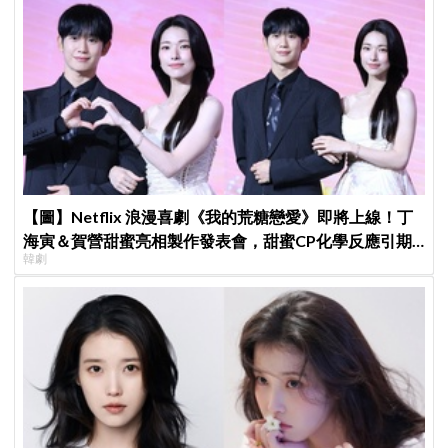
【圖】Netflix 浪漫喜劇《我的荒糖戀愛》即將上線！丁
海寅＆賀營甜蜜亮相製作發表會，甜蜜CP化學反應引期
韓劇
待