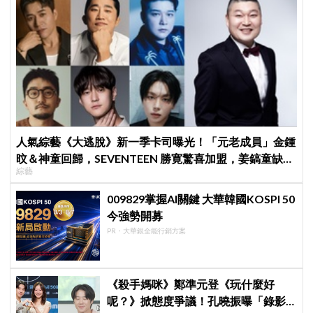
人氣綜藝《大逃脫》新一季卡司曝光！「元老成員」金鍾
旼＆神童回歸，SEVENTEEN 勝寛驚喜加盟，姜鎬童缺席
綜藝
成最大焦點
009829掌握AI關鍵 大華韓國KOSPI 50
今強勢開募
PR・大華銀全能行銷方案
《殺手媽咪》鄭準元登《玩什麼好
呢？》掀態度爭議！孔曉振曝「錄影