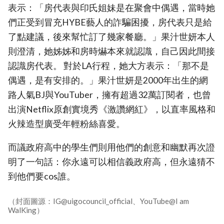
表示：「房代表與印氏姐妹是在聚會中偶遇，當時她
們正受到冒充HYBE藝人的詐騙困擾，房代表只是給
了點建議，後來幫忙訂了幾家餐廳。」果汁世妍本人
則澄清，她姊姊和房時爀本來就認識，自己因此間接
認識房代表。 對於LA行程，她大方表示：「那不是
偶遇，是有安排的。」果汁世妍是2000年出生的網
路人氣BJ與YouTuber，擁有超過32萬訂閱者，也曾
出演Netflix原創實境秀《激讚網紅》，以直率風格和
火辣造型廣受年輕粉絲喜愛。
而議政府高中的學生們則用他們的創意和幽默再次證
明了一句話：你永遠可以相信義政府高，但永遠猜不
到他們要cos誰。
（封面圖源：IG@uigocouncil_official、YouTube@I am
WalKing）