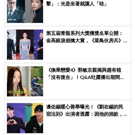
擊」：光是坐著就讓人「哇」
第五屆青龍系列大獎獲獎名單公開：
金高銀淚崩擒大賞，《菜鳥伙房兵》
成最大贏家
《換乘戀愛4》郭敏京親揭與趙有植
「沒有復合」！Q&A吐露播出期間壓
力爆表，曾因惡評失眠
邊佑錫暖心善舉曝光！《劉在錫的民
宿法則》出演者透露：因他的捐款，
兒童患者順利完成治療