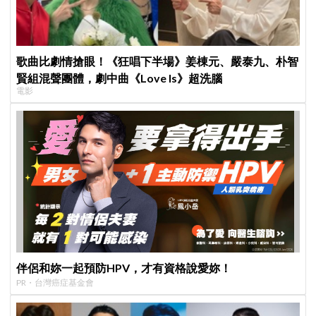
歌曲比劇情搶眼！《狂唱下半場》姜棟元、嚴泰九、朴智
賢組混聲團體，劇中曲《Love Is》超洗腦
電影
伴侶和妳一起預防HPV，才有資格說愛妳！
PR・台灣癌症基金會