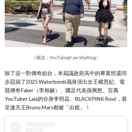
（圖源：YouTube@I am WalKing）
除了這一對傳奇組合，本屆議政府高中的畢業照還同
步惡搞了2025 Waterbomb濕身演出女王權恩妃、電
競傳奇Faker（李相赫）、國足代表孫興慜、百萬
YouTuber Lala的分身李明花、BLACKPINK Rosé，甚
至連天王Bruno Mars都被「出鏡」！