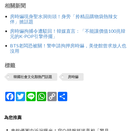
相關新聞
房時爀現身聖水洞街頭！身旁「拎精品購物袋熱辣女
伴」掀話題
房時爀拘捕令遭駁回！韓媒直言：「不能讓價值100兆韓
元的K-POP引擎停擺」
BTS老闆恐被關！警申請拘押房時爀，美使館曾求放人也
沒用
標籤
韓國社會文化類熱門話題
房時爀
Facebook
Twitter
Line
WhatsApp
Copy
分
Link
享
為您推薦
車銀優軍中近況曝光！穿白韓服挺拔亮相「驚見