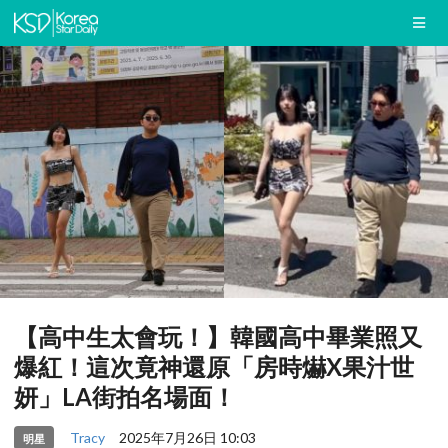
【高中生太會玩！】韓國高中畢業照又
爆紅！這次竟神還原「房時爀X果汁世
妍」LA街拍名場面！
Tracy
2025年7月26日 10:03
明星