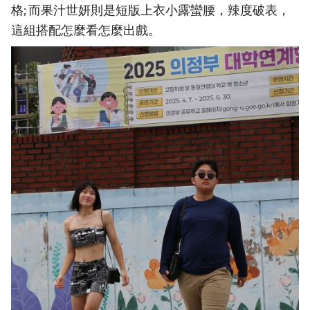
格; 而果汁世妍則是短版上衣小露蠻腰，辣度破表，
這組搭配怎麼看怎麼出戲。