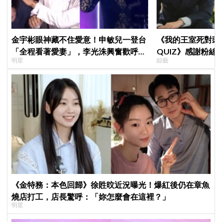
金宇彬眼神藏不住愛意！申敏兒一登台
《我的王室死對頭
「全程看著愛妻」，李光洙興奮歡呼到
QUIZ》感謝粉
明星
綜藝
被制止 XD
在錫前輩，我真的
《金特務：本色回歸》徐貹旼近況曝光！爆紅後仍在章魚
燒店打工，店長驚呼：「妳怎麼會在這裡？」
明星