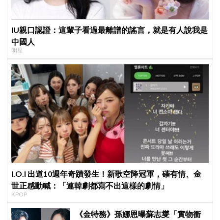
IU親口認證：這輩子看過最離譜的謠言，就是有人說我是
中國人
明星
I.O.I 出道10週年奇蹟發生！新歌空降冠軍，磪有情、金
世正感動喊：「連韓劇都寫不出這樣的劇情」
KPOP
《金特務》孫娜恩曝蘇志燮「實物衝