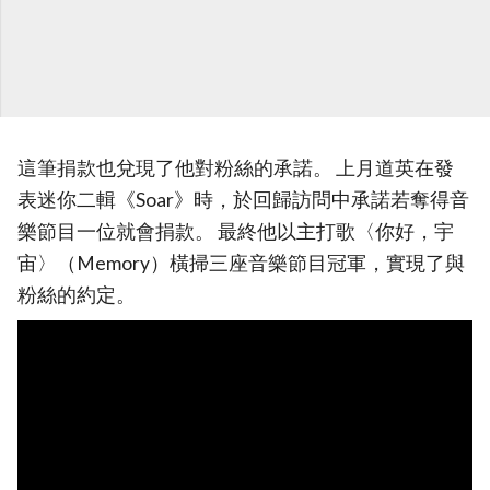
這筆捐款也兌現了他對粉絲的承諾。 上月道英在發
表迷你二輯《Soar》時，於回歸訪問中承諾若奪得音
樂節目一位就會捐款。 最終他以主打歌〈你好，宇
宙〉（Memory）橫掃三座音樂節目冠軍，實現了與
粉絲的約定。