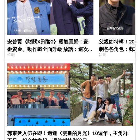
安普賢《財閥X刑警2》霸氣回歸！豪
父親節特輯！202
砸資金、動作戲全面升級 放話：這次要
劇爸爸角色：蘇志燮
韓劇
韓劇
超越第一季
命都可以不要
郭東延入伍在即！適逢《雲畫的月光》10週年，主角群