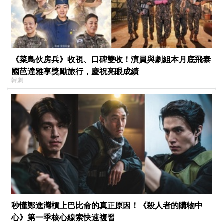
《菜鳥伙房兵》收視、口碑雙收！演員與劇組本月底飛泰
國芭達雅享獎勵旅行，慶祝亮眼成績
韓劇
秒懂鄭進灣槓上巴比侖的真正原因！《殺人者的購物中
心》第一季核心線索快速複習