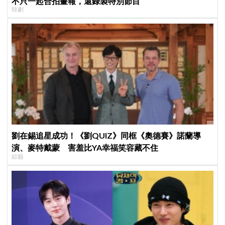
不只一起合拍畫報，還錄製特別節目
韓劇
劉在錫追星成功！《劉QUIZ》同框《奧德賽》諾蘭導
演、麥特戴蒙 害羞比YA幸福笑容藏不住
綜藝