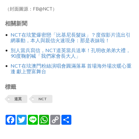
（封面圖源：FB@NCT）
相關新聞
NCT在玹驚爆密戀「比基尼長髮妹」？度假影片流出引
網暴動，本人與親信火速現身：那是表妹啦！
別人當兵寫信，NCT道英當兵送車！孔明收弟弟大禮，
90度鞠躬喊「我們家會長大人」
NCT在玹澳門粉絲演唱會圓滿落幕 首場海外場次暖心重
逢 獻上豐富舞台
標籤
道英
NCT
Facebook
Twitter
Line
WhatsApp
Copy
分
Link
享