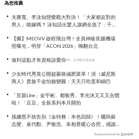
為您推薦
夫勝寬、李泳知戀愛觀大對決！「大家都反對的
男人」能嫁嗎？ 泳知語出驚人讓網全急了：千萬
要小心
【圖】MEOVV 啟程飛台灣！全員神級長腿機場
照曝光，明登「ACON 2026」嗨翻台北
做到這點才有資格說愛你
PR・台灣癌症基金會
少女時代秀英公開超嚴格減肥菜單！演《威尼斯
商人》貴族千金怕臉變圓：天天只吃蛋和鍋巴
「至親Line」金宇彬、都敬秀、李光洙又又又合體
啦！「豆豆」全新系列本月開拍
孫娜恩不捨告別《金特務：本色回歸》！曬與蘇
志燮、崔代勳、尹敬浩、朱相昱暖心合照，感謝
劇組與粉絲陪伴
Recommended by