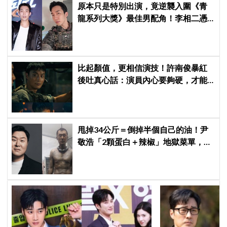
原本只是特別出演，竟逆襲入圍《青
龍系列大獎》最佳男配角！李相二憑
《菜鳥伙房兵》黃錫浩寫下「最強特
別出演」傳奇
比起顏值，更相信演技！許南俊暴紅
後吐真心話：演員內心要夠硬，才能
演活別人，因為恐懼讓我更專注
甩掉34公斤＝倒掉半個自己的油！尹
敬浩「2顆蛋白＋辣椒」地獄菜單，你
敢抄嗎？