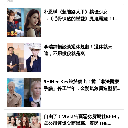
明星
朴恩斌《超能路人甲》搞怪少女
→《毛骨悚然的戀愛》見鬼霸總！180
度反差演技獲讚「信看演員」
李瑞鎮暢談談退休規劃！退休就來
這，不用繳稅就是爽
SHINee Key終於復出！捲「非法醫療
爭議」停工半年，金髮氣象員造型新
專輯預告、韓網評價兩極
自由了！VIVIZ告贏惡劣所屬社BPM，
母公司連爆欠薪黑幕、泰民THE