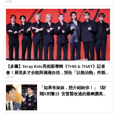
韓劇
【多圖】Stray Kids亮相新專輯《THIS & THAT》記者
會！展現多才全能與滿滿自信，預告「以熱治熱」炸裂夏
KPOP
日音樂圈
「如果有妹妹，想介紹給你！」《財
閥X刑警2》安普賢收過的最棒讚美，
連哥哥們都認證的好品格～