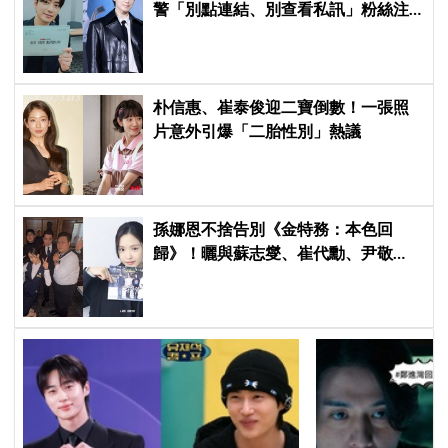
警「別點連結、別查看私訊」粉絲注
意了
朴信惠、崔泰俊迎二寶倒數！一張照
片意外引爆「二胎性別」熱議
孫娜恩不捨告別《金特務：本色回
歸》！曬與蘇志燮、崔代勳、尹敬
浩、朱相昱暖心合照，感謝劇組與粉
絲陪伴