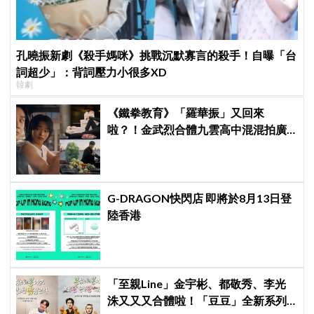
孔曉振新劇《殺手媽咪》挑戰沉默寡言的殺手！自曝「台
詞超少」：背詞壓力小很多XD
韓劇
《鐵拳教育》「羅華振」又回來
啦？！金武烈合體九雲高中混混拍廣
告，兩人嚇壞反應笑翻劇迷：根本番
外篇！
G-DRAGON快閃店 即將於8月13日登
陸香港
「至親Line」金宇彬、都敬秀、李光
洙又又又合體啦！「豆豆」全新系列