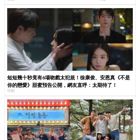
製作發表會，甜蜜CP化學反應引期待
直呼：「看了心裡
短短幾十秒竟有6場吻戲太犯規！徐康俊、安恩真《不是
你的戀愛》甜蜜預告公開，網友直呼：太期待了！
韓劇