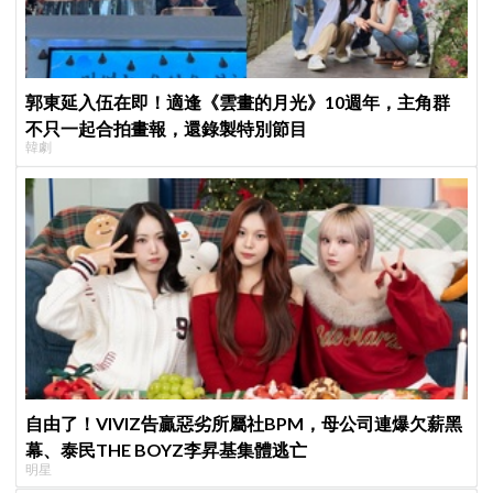
郭東延入伍在即！適逢《雲畫的月光》10週年，主角群
不只一起合拍畫報，還錄製特別節目
韓劇
自由了！VIVIZ告贏惡劣所屬社BPM，母公司連爆欠薪黑
幕、泰民THE BOYZ李昇基集體逃亡
明星