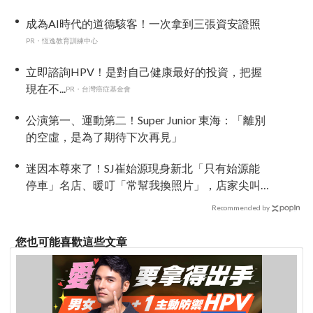
「翻轉」視角重新出發
成為AI時代的道德駭客！一次拿到三張資安證照
PR・恆逸教育訓練中心
立即諮詢HPV！是對自己健康最好的投資，把握
現在不...
PR・台灣癌症基金會
公演第一、運動第二！Super Junior 東海：「離別
的空虛，是為了期待下次再見」
迷因本尊來了！SJ崔始源現身新北「只有始源能
停車」名店、暖叮「常幫我換照片」，店家尖叫
合照網笑翻：這輩子不能脫粉了
Recommended by
您也可能喜歡這些文章