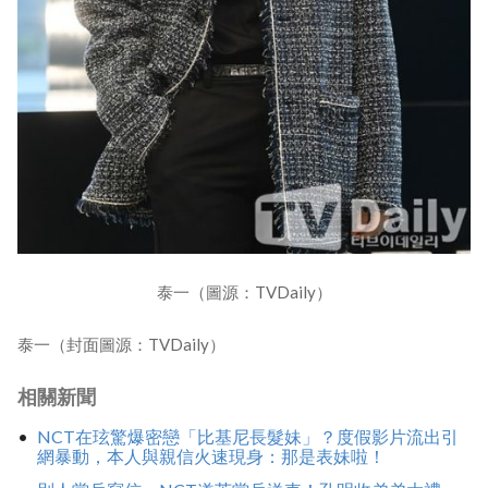
泰一（圖源：TVDaily）
泰一（封面圖源：TVDaily）
相關新聞
NCT在玹驚爆密戀「比基尼長髮妹」？度假影片流出引
網暴動，本人與親信火速現身：那是表妹啦！