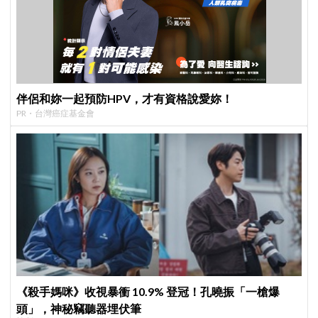
伴侶和妳一起預防HPV，才有資格說愛妳！
PR・台灣癌症基金會
《殺手媽咪》收視暴衝 10.9% 登冠！孔曉振「一槍爆
頭」，神秘竊聽器埋伏筆