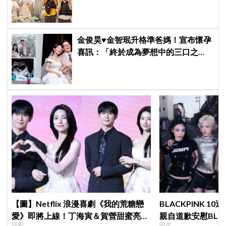
本月開拍
金俊昊♥金智珉升格準爸媽！宣布懷孕
喜訊：「終於成為夢想中的三口之
家」
【圖】Netflix 浪漫喜劇《我的荒糖戀
BLACKPINK 10
愛》即將上線！丁海寅＆賀營甜蜜亮相
親自道歉安慰BLI
韓劇
明星