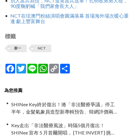
別人當兵寫信，NCT道英當兵送車！孔明收弟弟大禮，
90度鞠躬喊「我們家會長大人」
NCT在玹澳門粉絲演唱會圓滿落幕 首場海外場次暖心重
逢 獻上豐富舞台
標籤
泰一
NCT
Facebook
Twitter
Line
WhatsApp
Copy
分
Link
享
為您推薦
SHINee Key終於復出！捲「非法醫療爭議」停工
半年，金髮氣象員造型新專輯預告、韓網評價兩
極
Key走出「非法醫療風波」時隔5個月復出！
SHINee 宣布 5 月首爾開唱， [THE INVERT] 挑戰