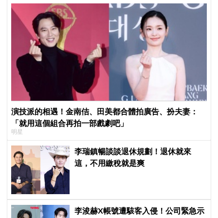
演技派的相遇！金南佶、田美都合體拍廣告、扮夫妻：
「就用這個組合再拍一部戲劇吧」
明星
李瑞鎮暢談談退休規劃！退休就來
這，不用繳稅就是爽
李浚赫X帳號遭駭客入侵！公司緊急示