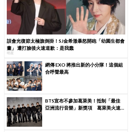
誤會光復節太極旗倒掛！SJ金希澈暴怒開砲「幼園生都會
畫」 遭打臉後火速道歉：是我蠢
明星
網傳 EXO 將推出新的小分隊！這個組
合呼聲最高
BTS宣布不參加葛萊美！抵制「最佳
亞洲流行音樂」新獎項 葛萊美火速
回應仍難平息爭議