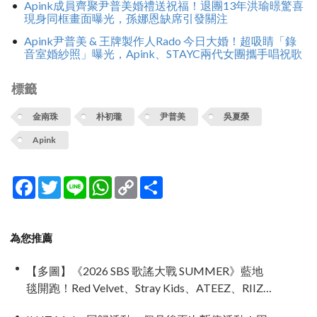
Apink成員齊聚尹普美婚禮送祝福！退團13年洪瑜暻驚喜
現身同框畫面曝光，孫娜恩缺席引發關注
Apink尹普美 & 王牌製作人Rado 今日大婚！超吸睛「錄
音室婚紗照」曝光，Apink、STAYC兩代女團攜手唱祝歌
標籤
金南珠
朴初瓏
尹普美
吳夏榮
Apink
Facebook
Twitter
Line
WhatsApp
Copy
分
Link
享
為您推薦
【多圖】《2026 SBS 歌謠大戰 SUMMER》藍地
毯開跑！Red Velvet、Stray Kids、ATEEZ、RIIZE
等愛豆登場