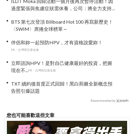
ILLIT Moka 回歸活動一個月後再次暫停活動！因
過度緊張與焦慮症狀需休養，公司：將全力支持
恢復健康
BTS 第七次登頂 Billboard Hot 100 再寫新歷史！
〈SWIM〉席捲全球榜單～
伴侶和妳一起預防HPV，才有資格說愛妳！
PR・台灣癌症基金會
立即諮詢HPV！是對自己健康最好的投資，把握
現在不...
PR・台灣癌症基金會
TXT 續約後首度正式回歸！黑白荊棘全新概念預
告照引爆話題
Recommended by
您也可能喜歡這些文章