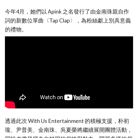
今年4月，她們以 Apink 之名發行了由金南珠親自作
詞的新數位單曲〈Tap Clap〉，為粉絲獻上別具意義
的禮物。
透過此次 With Us Entertainment 的積極支援，朴初
瓏、尹普美、金南珠、吳夏榮將繼續展開團體活動，