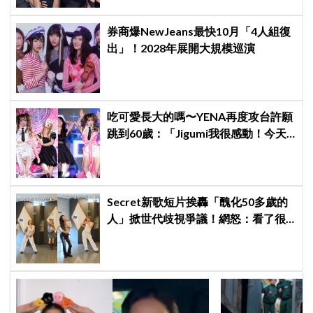
券商爆NewJeans最快10月「4人組復
出」！2028年展開大規模巡演
吃可愛長大的嗎〜YENA再度攻台許願
跳到60歲：「Jigumi我很感動！今天
不回家了！」
Secret新歌短片挨轟「醜化50多歲的
人」掀世代歧視爭議！網怒：看了很
不舒服