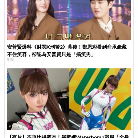
安普賢爆料《財閥X刑警2》幕後！鄭恩彩看到俞承豪藏
不住笑容，卻認為安普賢只是「搞笑男」
明星
【有片】不再比拼露肉！崔叡娜Waterbomb戰服「全身