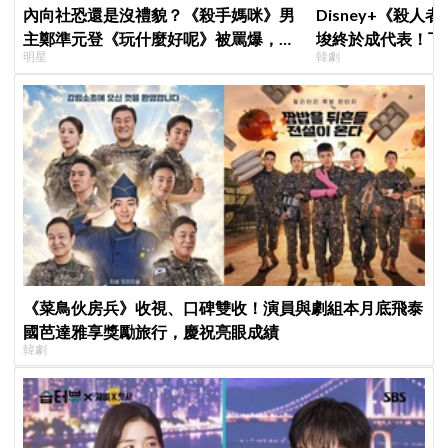
內向社恐還是沒禮貌？《殺手媽咪》男
Disney+《殺人
主鄭準元登《玩什麼好呢》被罵爆，劉
埈終於成代表！下
明星
韓劇
在錫、孔曉振狂救場也帶不動
現成最大伏筆
《菜鳥伙房兵》收視、口碑雙收！演員與劇組本月底飛泰
國芭達雅享獎勵旅行，慶祝亮眼成績
韓劇