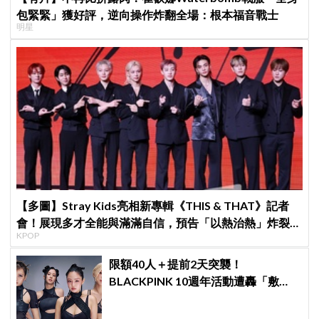
包緊緊」獲好評，逆向操作炸翻全場：根本福音戰士
明星
【多圖】Stray Kids亮相新專輯《THIS & THAT》記者
會！展現多才全能與滿滿自信，預告「以熱治熱」炸裂夏
KPOP
日音樂圈
限額40人＋提前2天突襲！
BLACKPINK 10週年活動遭轟「敷
衍」，YG急證實：4人確定完全體出
席