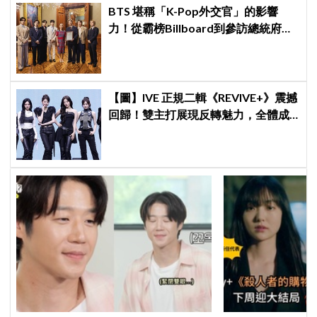
BTS 堪稱「K-Pop外交官」的影響
力！從霸榜Billboard到參訪總統府，
5萬人擠爆廣場迎接
【圖】IVE 正規二輯《REVIVE+》震撼
回歸！雙主打展現反轉魅力，全體成
員「個人單曲」全數收錄！