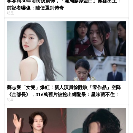
李孝利30年前街訪瘋傳，「滿滿膠原蛋白」嫩樣出土！
前記者嚇傻：隨便選到傳奇
明星
蘇志燮「女兒」爆紅！新人演員徐貹旼「零作品」空降
《金部長》，316萬舊片被挖出網驚呆：星味藏不住！
明星