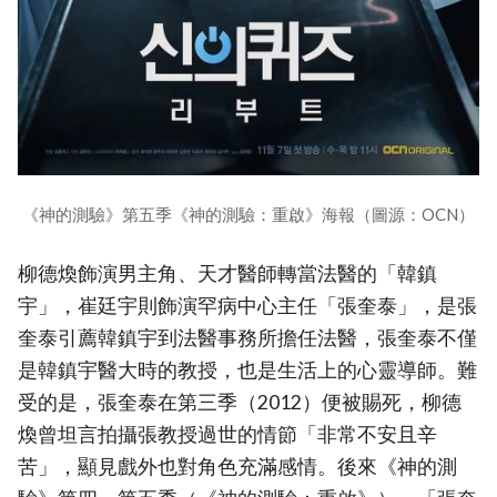
《神的測驗》第五季《神的測驗：重啟》海報（圖源：OCN）
柳德煥飾演男主角、天才醫師轉當法醫的「韓鎮
宇」，崔廷宇則飾演罕病中心主任「張奎泰」，是張
奎泰引薦韓鎮宇到法醫事務所擔任法醫，張奎泰不僅
是韓鎮宇醫大時的教授，也是生活上的心靈導師。難
受的是，張奎泰在第三季（2012）便被賜死，柳德
煥曾坦言拍攝張教授過世的情節「非常不安且辛
苦」，顯見戲外也對角色充滿感情。後來《神的測