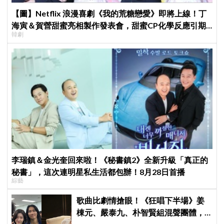
【圖】Netflix 浪漫喜劇《我的荒糖戀愛》即將上線！丁
海寅＆賀營甜蜜亮相製作發表會，甜蜜CP化學反應引期
韓劇
待
李瑞鎮＆金光奎回來啦！《秘書鎮2》全新升級「真正的
秘書」，這次連明星私生活都包辦！8月28日首播
綜藝
歌曲比劇情搶眼！《狂唱下半場》姜
棟元、嚴泰九、朴智賢組混聲團體，