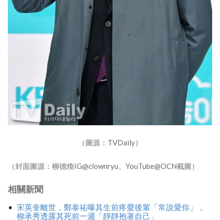
（圖源：TVDaily）
（封面圖源：柳德煥IG@clownryu、YouTube@OCN截圖）
相關新聞
宋英奎離世，鄭泰祐曝其生前疼愛後輩「常說愛你」，
柳承秀透露其死前一週「靜靜抱著自己」