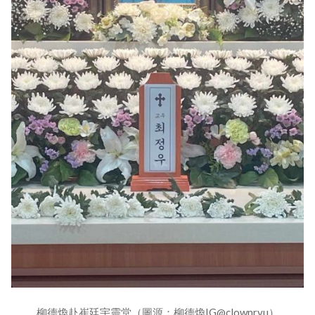
柳德煥赴崔廷宇靈堂（圖源：柳德煥IG@clownryu）