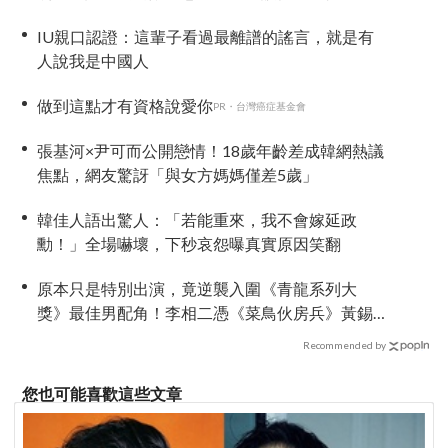
以往更謹慎
IU親口認證：這輩子看過最離譜的謠言，就是有
人說我是中國人
做到這點才有資格說愛你
PR・台灣癌症基金會
張基河×尹可而公開戀情！18歲年齡差成韓網熱議
焦點，網友驚訝「與女方媽媽僅差5歲」
韓佳人語出驚人：「若能重來，我不會嫁延政
勳！」全場嚇壞，下秒哀怨曝真實原因笑翻
原本只是特別出演，竟逆襲入圍《青龍系列大
獎》最佳男配角！李相二憑《菜鳥伙房兵》黃錫
浩寫下「最強特別出演」傳奇
Recommended by
您也可能喜歡這些文章