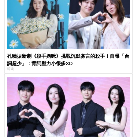
孔曉振新劇《殺手媽咪》挑戰沉默寡言的殺手！自曝「台
詞超少」：背詞壓力小很多XD
韓劇