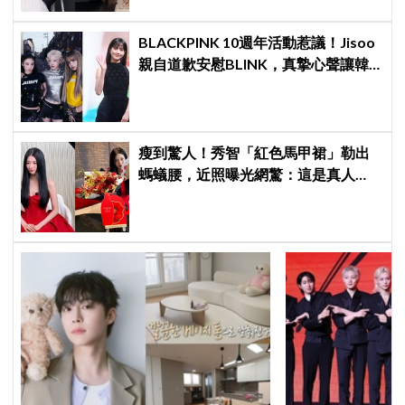
BLACKPINK 10週年活動惹議！Jisoo
親自道歉安慰BLINK，真摯心聲讓韓
網直呼：「看了心裡好暖」
瘦到驚人！秀智「紅色馬甲裙」勒出
螞蟻腰，近照曝光網驚：這是真人
嗎？