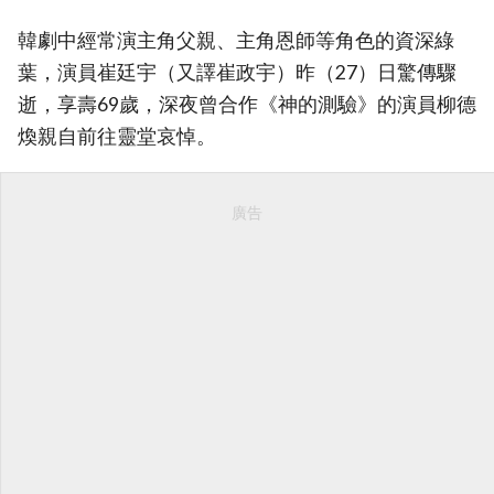
韓劇中經常演主角父親、主角恩師等角色的資深綠
葉，演員崔廷宇（又譯崔政宇）昨（27）日驚傳驟
逝，享壽69歲，深夜曾合作《神的測驗》的演員柳德
煥親自前往靈堂哀悼。
廣告