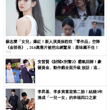
蘇志燮「女兒」爆紅！新人演員徐貹旼「零作品」空降
《金部長》，316萬舊片被挖出網驚呆：星味藏不住！
明星
安普賢《財閥X刑警2》霸氣回歸！豪
砸資金、動作戲全面升級 放話：這次
要超越第一季
李昇基、李多寅喜迎第二胎！結婚3年
湊成「一兒一女」的幸福四口之家