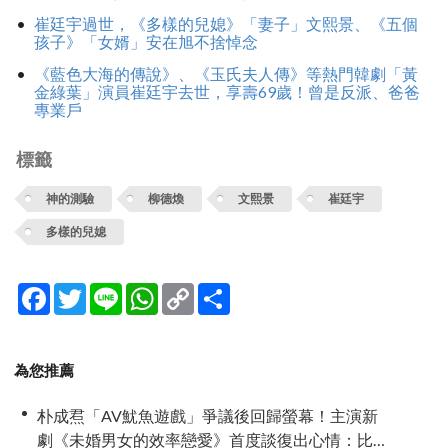
崔廷宇過世，《多樣的兒媳》「妻子」文熙景、《五個
孩子》「女婿」安在旭不捨悼念
《藍色大海的傳說》、《玉氏夫人傳》等熱門韓劇「黃
金綠葉」演員崔廷宇去世，享壽69歲！曾是反派、爸爸
專業戶
標籤
神的測驗
柳德煥
文熙景
崔廷宇
多樣的兒媳
Facebook
Twitter
Line
WhatsApp
Copy
分
Link
享
為您推薦
朴成焄「AV魷魚遊戲」爭議後回歸螢幕！主演新
劇《未婚男女的效率戀愛》首度談復出心情：比