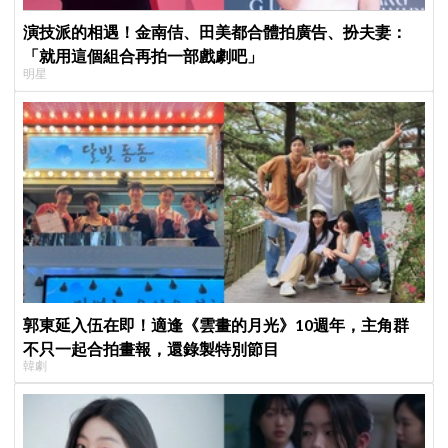
演技派的相遇！金南佶、田美都合體拍廣告、扮夫妻：
「就用這個組合再拍一部戲劇吧」
明星
郭東延入伍在即！適逢《雲畫的月光》10週年，主角群
不只一起合拍畫報，還錄製特別節目
韓劇