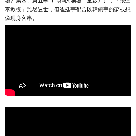
驗》第四、第五季（《神的測驗：重啟》），「張奎
泰教授」雖然過世，但崔廷宇都曾以韓鎮宇的夢或想
像現身客串。