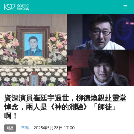
資深演員崔廷宇過世，柳德煥親赴靈堂
悼念，兩人是《神的測驗》「師徒」
啊！
草莓
2025年5月28日 17:00
明星