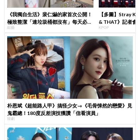
《我獨自生活》裴仁爀的家首次公開！
【多圖】Stray K
極致整潔「連垃圾桶都沒有」每天必做
& THAT》記者
綜藝
KPOP
一件事
滿自信，預告「以
樂圈
朴恩斌《超能路人甲》搞怪少女→《毛骨悚然的戀愛》見
鬼霸總！180度反差演技獲讚「信看演員」
韓劇