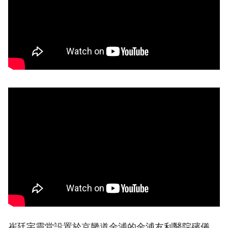
崔廷宇靈堂設置於京畿道金浦的金浦友利醫院殯儀