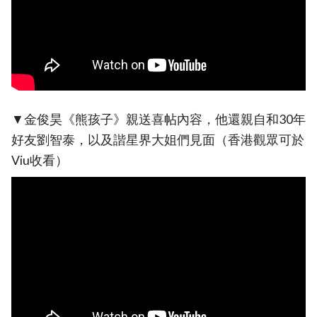
▼金俊昊《熊孩子》親送喜帖內容，他還親自和30年
好友劉智泰，以及諧星界大姐們見面（香港觀眾可於
Viu收看）