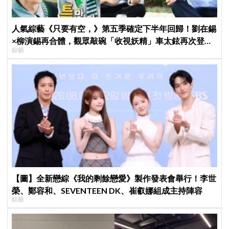
人氣綜藝《只要有空，》第五季確定下半年回歸！劉在錫
×柳演錫再合體，觀眾敲碗「收視妖精」車太鉉再次登場
綜藝
XD
【圖】全新戀綜《我的剩餘戀愛》製作發表會舉行！李世
榮、鄭容和、SEVENTEEN DK、崔叡娜組成主持陣容
綜藝