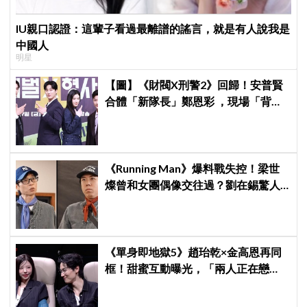
IU親口認證：這輩子看過最離譜的謠言，就是有人說我是
中國人
明星
【圖】《財閥X刑警2》回歸！安普賢
合體「新隊長」鄭恩彩 ，現場「背靠
背比槍」霸氣爆棚
《Running Man》爆料戰失控！梁世
燦曾和女團偶像交往過？劉在錫驚人
提問讓他「精神崩潰」
《單身即地獄5》趙珆乾×金高恩再同
框！甜蜜互動曝光，「兩人正在戀
愛？」預告吊足觀眾胃口