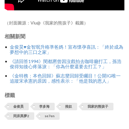
（封面圖源：Viu@《我家的熊孩子》截圖）
相關新聞
金俊昊♥金智珉升格準爸媽！宣布懷孕喜訊：「終於成為
夢想中的三口之家」
《請回答1994》閔都凞曾因沒戲拍去咖啡廳打工，孫浩
俊得知後心疼落淚：「你為什麼還要去打工？」
《金特務：本色回歸》蘇志燮回歸受矚目！公開IG唯一
追蹤宋承憲的原因，感性表示：「他是我的恩人」
標籤
金俊昊
李多海
推奴
我家的熊孩子
同床異夢2
se7en