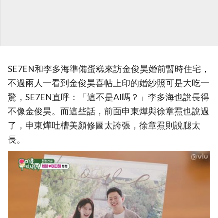
SE7EN和李多海準備蛋糕來訪金俊昊婚前暫時住宅，
不過兩人一看到金俊昊喜帖上印的婚紗照可是大吃一
驚，SE7EN直呼：「這不是AI嗎？」李多海也說長得
不像金俊昊。而這些話，前面申東燁與徐章焄也說過
了，申東燁吐槽美顏修圖太誇張，徐章焄則說腿太
長。