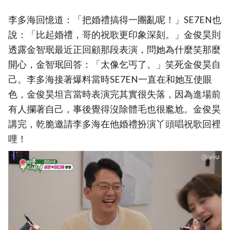
李多海回憶道：「把婚禮搞得一團亂呢！」SE7EN也
說：「比起婚禮，哥的祝歌更印象深刻。」金俊昊則
透露金智珉最近正回顧那段表演，問她為什麼笑那麼
開心，金智珉回答：「太像乞丐了。」笑死金俊昊自
己。李多海接著爆料當時SE7EN一直在和她互使眼
色，金俊昊坦言當時表演完其實很失落，因為進場前
有人攔著自己，事後覺得沒除體毛也很尷尬。金俊昊
講完，乾脆邀請李多海在他婚禮扮演丫頭唱祝歌回裡
哩！