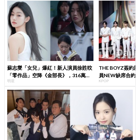
蘇志燮「女兒」爆紅！新人演員徐貹旼
THE BOYZ簽
「零作品」空降《金部長》，316萬舊
員NEW缺席合約
明星
KPOP
片被挖出網驚呆：星味藏不住！
篇章