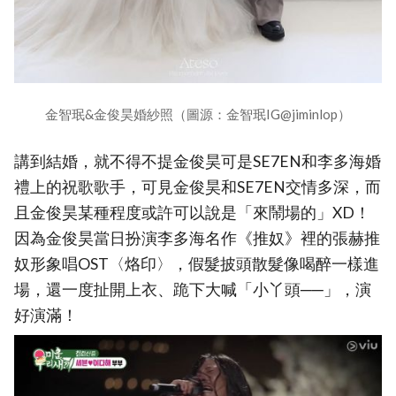
金智珉&金俊昊婚紗照（圖源：金智珉IG@jiminlop）
講到結婚，就不得不提金俊昊可是SE7EN和李多海婚
禮上的祝歌歌手，可見金俊昊和SE7EN交情多深，而
且金俊昊某種程度或許可以說是「來鬧場的」XD！
因為金俊昊當日扮演李多海名作《推奴》裡的張赫推
奴形象唱OST〈烙印〉，假髮披頭散髮像喝醉一樣進
場，還一度扯開上衣、跪下大喊「小丫頭──」，演
好演滿！