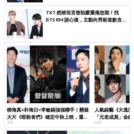
TXT 然竣坦言曾陷嚴重倦怠期！找
BTS RM 談心後，主動向秀彬道歉含
淚和解
柳海真×朴海日×李敏鎬強強聯手！懸疑
人氣綜藝《大逃脫
大片《暗殺者們》確定中秋上映，還原
「元老成員」金鍾
電影
綜藝
1974韓第一夫人暗殺疑雲
SEVENTEEN 
席成最大焦點