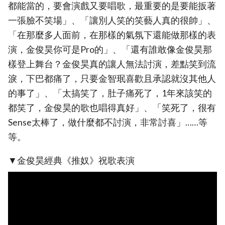
都能當的，要會演戲又要唱歌，最重要的是要能扳著
一張臉不笑場」、「讓別人笑的笑藝人真的很帥」、
「在那麼多人面前，在那樣的氣氛下還能做那樣的表
演，金俊昊你可是Pro的」、「還有誰敢像金俊昊那
樣登上舞台？金俊昊真的讓人無法討演，差點笑到流
淚，下巴都痛了，只要金智珉喜歡且承認就沒其他人
的事了」、「太搞笑了，肚子痛死了，1年來該笑的
都笑了，金俊昊的歌也唱得真好」、「笑死了，很有
Sense太棒了，做什麼都不討演，非常討喜」……等
等。
▼金俊昊經典《推奴》祝歌表演