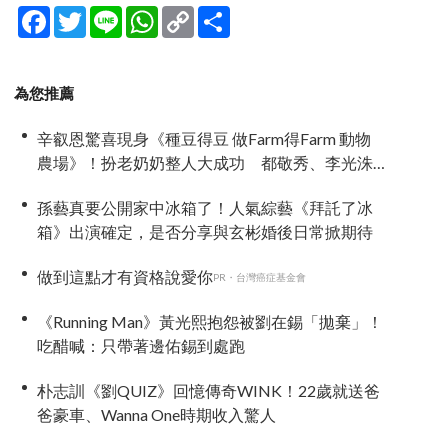
Facebook
Twitter
Line
WhatsApp
Copy
分
Link
享
為您推薦
辛叡恩驚喜現身《種豆得豆 做Farm得Farm 動物
農場》！扮老奶奶整人大成功 都敬秀、李光洙
當場笑翻
孫藝真要公開家中冰箱了！人氣綜藝《拜託了冰
箱》出演確定，是否分享與玄彬婚後日常掀期待
做到這點才有資格說愛你
PR・台灣癌症基金會
《Running Man》黃光熙抱怨被劉在錫「拋棄」！
吃醋喊：只帶著邊佑錫到處跑
朴志訓《劉QUIZ》回憶傳奇WINK！22歲就送爸
爸豪車、Wanna One時期收入驚人