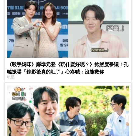
《殺手媽咪》鄭準元登《玩什麼好呢？》掀態度爭議！孔
曉振曝「錄影後真的吐了」心疼喊：沒能救你
明星