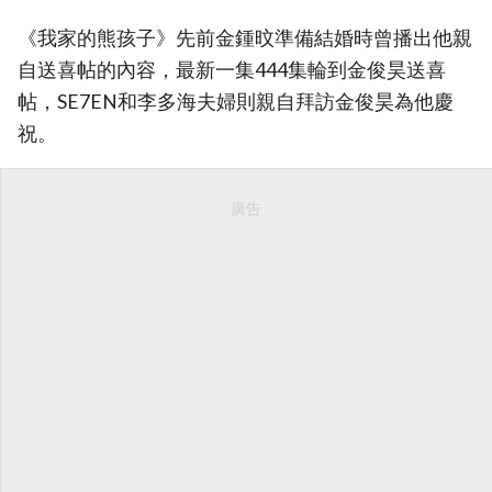
《我家的熊孩子》先前金鍾旼準備結婚時曾播出他親
自送喜帖的內容，最新一集444集輪到金俊昊送喜
帖，SE7EN和李多海夫婦則親自拜訪金俊昊為他慶
祝。
廣告