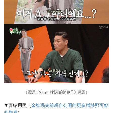
（圖源：Viu@《我家的熊孩子》截圖）
▼喜帖用照（
‎金智珉先前親自公開的更多婚紗照可點
此觀看
）