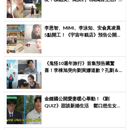
預告公開，暖心互動掀回憶殺
李恩智、MIMI、李泳知、安兪真凌晨
5點開工！《宇宙年糕店》預告公開，
網友笑喊：「難得看到兪真這麼安
靜」
《鬼怪10週年旅行》首集預告藏驚
喜！李棟旭突向劉寅娜道歉？孔劉＆
金高銀重現經典名場面！
金鍾國公開愛妻暖心舉動！《劉
QUIZ》甜談新婚生活 鬆口想生女兒
引發熱議