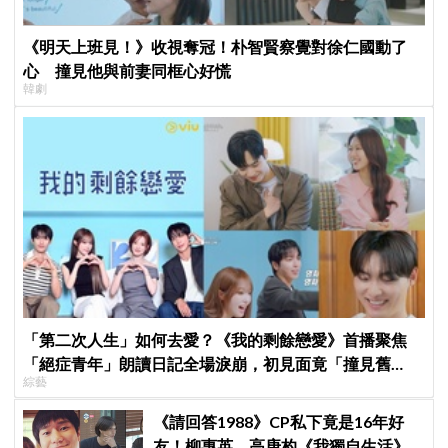
《明天上班見！》收視奪冠！朴智賢察覺對徐仁國動了
心 撞見他與前妻同框心好慌
韓劇
「第二次人生」如何去愛？《我的剩餘戀愛》首播聚焦
「絕症青年」朗讀日記全場淚崩，初見面竟「撞見舊
綜藝
識」！
《請回答1988》CP私下竟是16年好
友！柳惠英、高庚杓《我獨自生活》