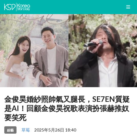
金俊昊婚紗照帥氣又腿長，SE7EN質疑
是AI！回顧金俊昊祝歌表演扮張赫推奴
要笑死
草莓
2025年5月26日 18:40
綜藝